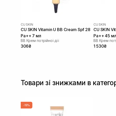
CU SKIN
CU SKIN
CU SKIN Vitamin U BB Cream Spf 28
CU SKIN Vi
Pa++ 7 мл
Pa++ 45 м
BB Крем потрійної дії
BB Крем потр
306₴
1 530₴
Товари зі знижками в катего
-15%