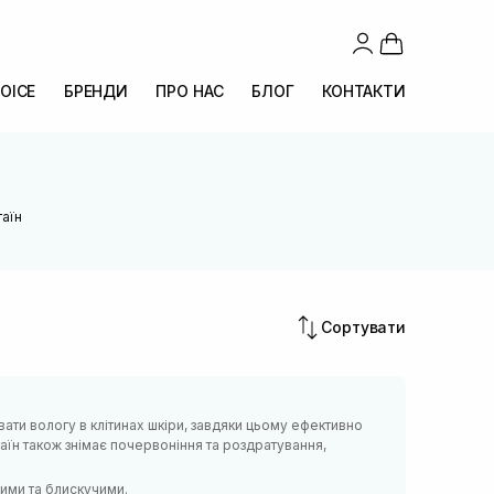
OICE
БРЕНДИ
ПРО НАС
БЛОГ
КОНТАКТИ
таїн
Сортувати
вати вологу в клітинах шкіри, завдяки цьому ефективно
аїн також знімає почервоніння та роздратування,
ними та блискучими.