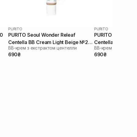
PURITO
PURITO
50
PURITO Seoul Wonder Releaf
PURITO Seoul Won
Centella BB Cream Light Beige №21
Centella BB Cream
ВВ-крем з екстрактом центелли
ВВ-крем з екстракт
30 мл
№23 30 мл
690₴
690₴