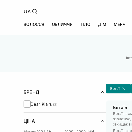
UA
ВОЛОССЯ
ОБЛИЧЧЯ
ТІЛО
ДІМ
МЕРЧ
Інт
Бетаїн
БРЕНД
Dear, Klairs
(2)
Бетаїн
Бетаїн – а
зволожує, 
ЦІНА
захищає ві
Бетаїн спр
Менше 100 UAH
1000 – 2000 UAH