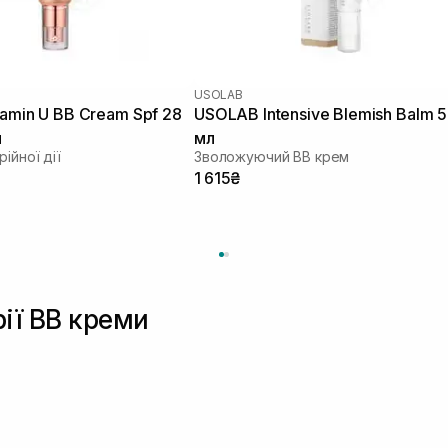
USOLAB
tamin U BB Cream Spf 28
USOLAB Intensive Blemish Balm 
л
мл
ійної дії
Зволожуючий ВВ крем
1 615₴
рії BB креми