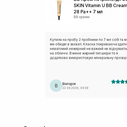
SKIN Vitamin U BB Cream
28 Pa++ 7 мл
BB креми
Купила на пробу 2 пробники по 7 мл собі та м
ми обидві в захваті. Класна покриваюча здатні
невагомий нежирний не важкий не відчуваєт
на обличчі. В мене жирний тип шкіри то я
додатково використовую мінеральну прозор
пудру. Але в кого нормальна шкіра думаю ні
більше не треба. Взагалі не видно що на шкірі
щось є, ніби твоя шкіра тільки краще. Короче 
як використаю пробник замовлю великий роз
Вікторія
В
22.06.2026, 09:59