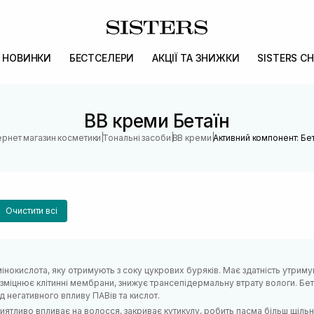
НОВИНКИ
БЕСТСЕЛЕРИ
АКЦІЇ ТА ЗНИЖКИ
SISTERS CH
BB креми Бетаїн
|
|
|
ернет магазин косметики
Тональні засоби
BB креми
Активний компонент: Бе
Очистити всі
мінокислота, яку отримують з соку цукрових буряків. Має здатність утриму
зміцнює клітинні мембрани, знижує трансепідермальну втрату вологи. Бет
д негативного впливу ПАВів та кислот.
иятливо впливає на волосся, закриває кутикулу, робить пасма більш щіль