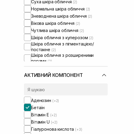
Суха шкіра обличчя
(2)
Нормальна шкіра обличчя
(2)
Зневоднена шкіра обличчя
(2)
Вікова шкіра обличчя
(2)
Чутлива шкіра обличчя
(2)
Шкіра обличчя з куперозом
(2)
Шкіра обличчя з пігментацією/
постакне
(2)
Шкіра обличчя з розширеними
порами
(2)
Шкіра обличчя з порушеним
барʼєром
(2)
АКТИВНИЙ КОМПОНЕНТ
Шкіра обличчя з порушеним
мікробіомом
(2)
Аденозин
(+2)
Бетаїн
Вітамін Е
(+2)
Вітамін U
(+2)
Гіалуронова кислота
(+3)