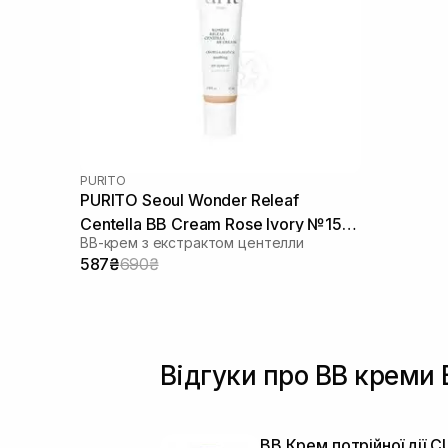
PURITO
PURITO Seoul Wonder Releaf
Centella BB Cream Rose Ivory №15
ВВ-крем з екстрактом центелли
30 мл
587₴
690₴
Відгуки про BB креми 
BB Крем потрійної дії C