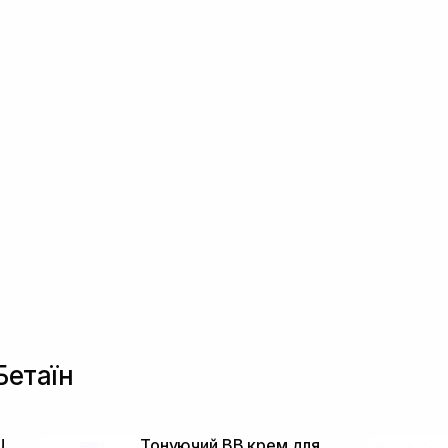
Бетаїн
U
Тонуючий BB крем для