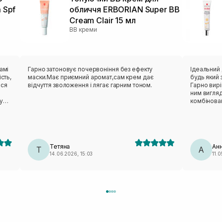
 Spf
обличчя ERBORIAN Super ВВ
Cream Clair 15 мл
BB креми
амі
Гарно затоновує почервоніння без ефекту
Ідеальний
сть,
маски.Має приємний аромат,сам крем дає
будь який
ься
відчуття зволоження і лягає гарним тоном.
Гарно вирі
ним вигля
у
комбінован
чого
потужному 
живлення ш
топ,
найбільше 
мір.
виглядає н
Тетяна
Ан
Т
А
14.06.2026, 15:03
11.