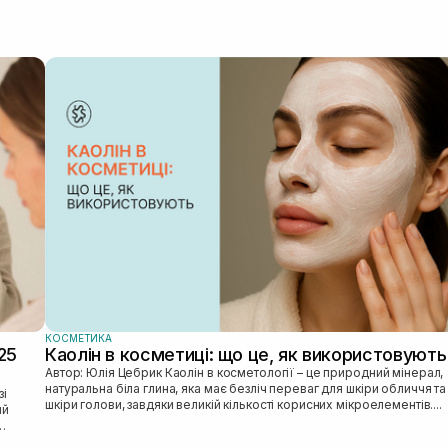
КОСМЕТИКА
25
Каолін в косметиці: що це, як використовують
Автор: Юлія Цебрик Каолін в косметології – це природний мінерал,
натуральна біла глина, яка має безліч переваг для шкіри обличчя та
шкіри голови, завдяки великій кількості корисних мікроелементів....
ий