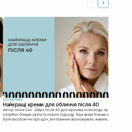
КОС
Як
Автор: Ілона Сич
зас
прав
пі...
КОСМЕТИКА
Найкращі креми для обличчя після 40
Автор: Ілона Сич Шкіра після 40 досі красива та молода, просто їй
потрібно більше уваги та нового підходу. Ваш крем більше не може
бути засобом «ні про що», він повинен зволожувати, живити, покр...