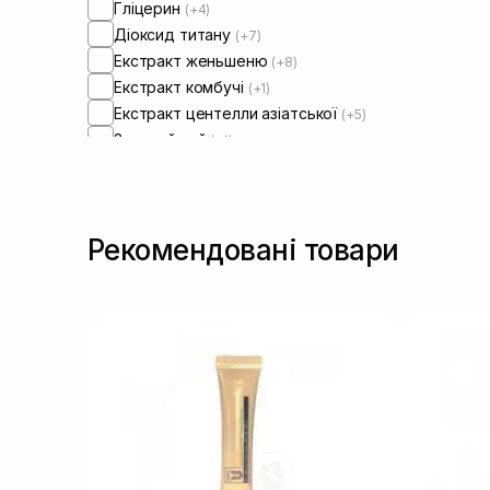
Гліцерин
(+4)
Діоксид титану
(+7)
Екстракт женьшеню
(+8)
Екстракт комбучі
(+1)
Екстракт центелли азіатської
(+5)
Зелений чай
(+1)
Колаген
(+2)
Ніацинамід
(+14)
Оксид цинку
(+10)
Рекомендовані товари
Олія жожоба
(+4)
Пантенол
(+4)
Пептиди
(+2)
Полінуклеотиди
(+2)
Сквалан
(+1)
Токоферол
(+2)