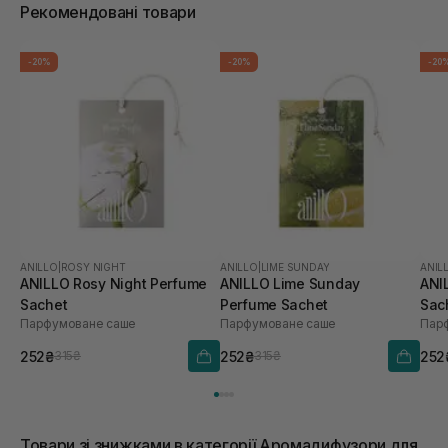
Рекомендовані товари
-20%
-20%
-20
ANILLO
|
ROSY NIGHT
ANILLO
|
LIME SUNDAY
ANIL
ANILLO Rosy Night Perfume
ANILLO Lime Sunday
ANI
Sachet
Perfume Sachet
Sac
Парфумоване саше
Парфумоване саше
Пар
252₴
252₴
252
315₴
315₴
Товари зі знижками в категорії Аромадифузори для