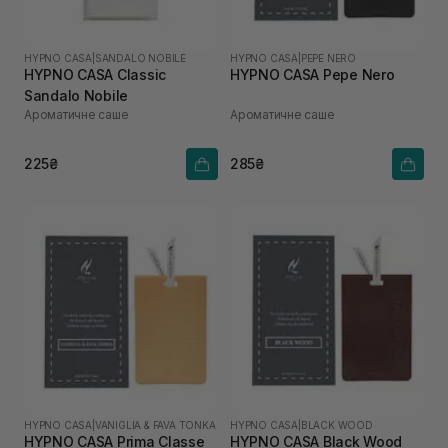
HYPNO CASA
|
SANDALO NOBILE
HYPNO CASA
|
PEPE NERO
HYPNO CASA Classic
HYPNO CASA Pepe Nero
Sandalo Nobile
Ароматичне саше
Ароматичне саше
225₴
285₴
HYPNO CASA
|
VANIGLIA & FAVA TONKA
HYPNO CASA
|
BLACK WOOD
HYPNO CASA Prima Classe
HYPNO CASA Black Wood