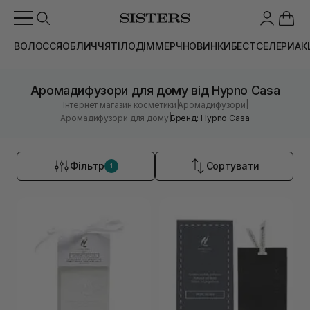
ВОЛОССЯ
ОБЛИЧЧЯ
ТІЛО
ДІМ
МЕРЧ
НОВИНКИ
БЕСТСЕЛЕРИ
АК
Аромадифузори для дому від Hypno Casa
|
|
Інтернет магазин косметики
Аромадифузори
|
Аромадифузори для дому
Бренд: Hypno Casa
Фільтр
Сортувати
1