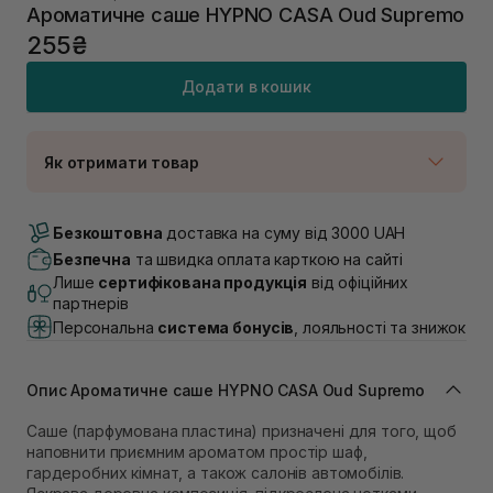
Ароматичне саше HYPNO CASA Oud Supremo
255₴
Додати в кошик
Як отримати товар
Доставка Новою Поштою
Немає в наявності!
Безкоштовна
доставка на суму від 3000 UAH
Самовивіз м. Луцьк, вул. Винниченка 4
Безпечна
та швидка оплата карткою на сайті
В наявності
Лише
сертифікована продукція
від офіційних
Самовивіз м. Львів, вул. Академіка Підстригача, 1В
партнерів
(Duck’s Lake)
Персональна
система бонусів
, лояльності та знижок
Немає в наявності!
Самовивіз м. Львів, вул. Івана Франка 36
В наявності
Опис Ароматичне саше HYPNO CASA Oud Supremo
Самовивіз м. Львів, вул. Степана Бандери 45
В наявності
Саше (парфумована пластина) призначені для того, щоб
Самовивіз м. Рівне, вул. 16-го Липня, 15
наповнити приємним ароматом простір шаф,
В наявності
гардеробних кімнат, а також салонів автомобілів.
Самовивіз м. Рівне, вул. Кулика і Гудачека 23 (ТЦ