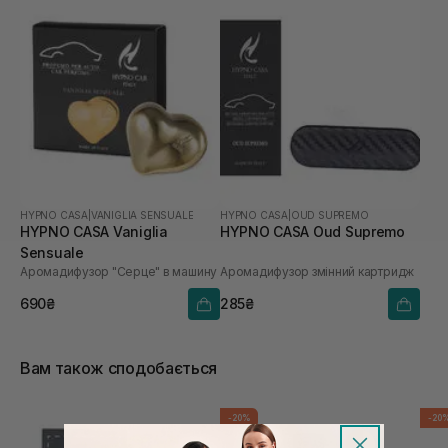
HYPNO CASA
|
VANIGLIA SENSUALE
HYPNO CASA
|
OUD SUPREMO
HYPNO CASA Vaniglia
HYPNO CASA Oud Supremo
Sensuale
Аромадифузор "Серце" в машину
Аромадифузор змінний картридж
690₴
285₴
Вам також сподобається
-20%
-20