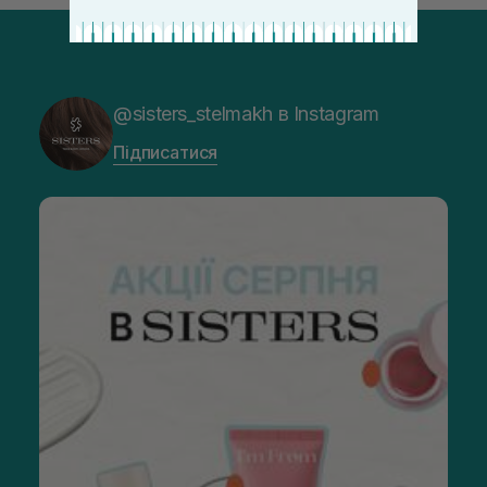
@sisters_stelmakh в Instagram
Підписатися