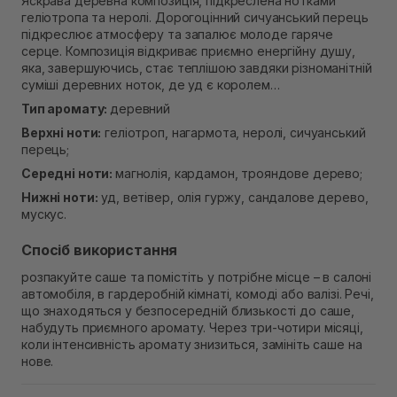
Яскрава деревна композиція, підкреслена нотками
Екватор)
геліотропа та неролі. Дорогоцінний сичуанський перець
Немає в наявності!
підкреслює атмосферу та запалює молоде гаряче
серце. Композиція відкриває приємно енергійну душу,
яка, завершуючись, стає теплішою завдяки різноманітній
суміші деревних ноток, де уд є королем…
Тип аромату:
деревний
Верхні ноти:
геліотроп, нагармота, неролі, сичуанський
перець;
Середні ноти:
магнолія, кардамон, трояндове дерево;
Нижні ноти:
уд, ветівер, олія гуржу, сандалове дерево,
мускус.
Спосіб використання
розпакуйте саше та помістіть у потрібне місце – в салоні
автомобіля, в гардеробній кімнаті, комоді або валізі. Речі,
що знаходяться у безпосередній близькості до саше,
набудуть приємного аромату. Через три-чотири місяці,
коли інтенсивність аромату знизиться, замініть саше на
нове.