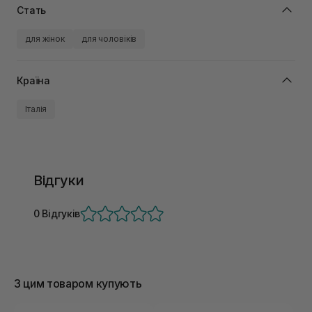
Стать
для жінок
для чоловіків
Країна
Італія
Відгуки
0 Відгуків
З цим товаром купують