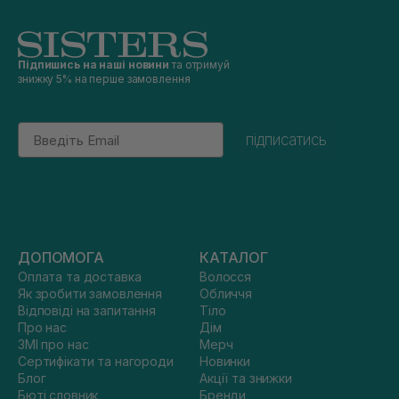
Підпишись на наші новини
та отримуй
знижку 5% на перше замовлення
Email
підписатись
ДОПОМОГА
КАТАЛОГ
Оплата та доставка
Волосся
Як зробити замовлення
Обличчя
Відповіді на запитання
Тіло
Про нас
Дім
ЗМІ про нас
Мерч
Сертифікати та нагороди
Новинки
Блог
Акції та знижки
Бюті словник
Бренди