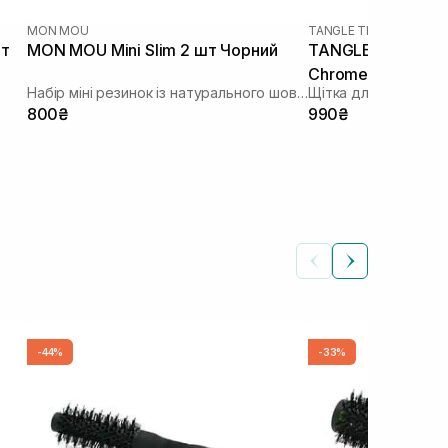
MON MOU
TANGLE TEEZER
|
THE U
шт
MON MOU Mini Slim 2 шт Чорний
TANGLE TEEZER Th
Chrome Neo Gold
Набір міні резинок із натурального шовку
Щітка для волосся
800₴
990₴
-44%
-33%