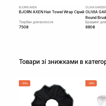
BJORN AXEN
OLIVIA GARDE
BJORN AXEN Hair Towel Wrap Сірий
OLIVIA GAR
Round Brus
Тюрбан для волосся
Брашинг для
750₴
880₴
Товари зі знижками в катего
-35%
-30%