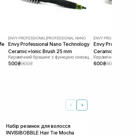
ENVY PROFESSIONAL
|
PROFESSIONAL NANO
ENVY PROFESSIONAL
|
P
Me
Envy Professional Nano Technology
Envy Professional
Ceramic+Ionic Brush 25 mm
Ceramic+Ionic Br
Керамічний брашинг з функцією іонізації 25 мм
500₴
900₴
600₴
900₴
Набір резинок для волосся
Термобраши
INVISIBOBBLE Hair Tie Mocha
GARDEN Blac