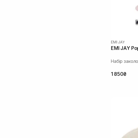
EMI JAY
EMI JAY Pop
Набір закол
1 850₴