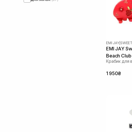
EMI JAY
|
SWEET
EMI JAY Swe
Beach Club
Крабик для 
1 950₴