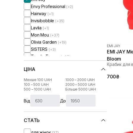
Envy Professional
(+2)
Hairway
(+1)
Invisibobble
(+35)
Lavlia
(+1)
Mon Mou
(+37)
Olivia Garden
(+19)
EMI JAY
SISTERS
(+3)
EMI JAY Mid
Tangle Teezer
(+37)
Bloom
Крабик для 
ЦІНА
700₴
Менше 100 UAH
1000 – 2000 UAH
100 – 500 UAH
2000 – 5000 UAH
500 – 1000 UAH
Більше 5000 UAH
Від
До
СТАТЬ
для жінок
(37)