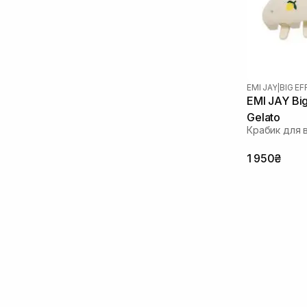
EMI JAY
|
BIG EF
EMI JAY Big
Gelato
Крабик для 
1 950₴