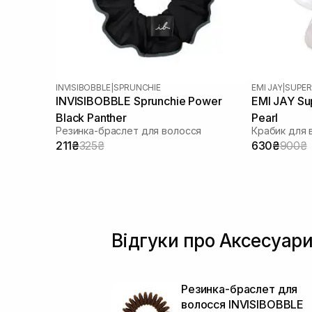
INVISIBOBBLE
|
SPRUNCHIE
EMI JAY
|
SUPE
INVISIBOBBLE Sprunchie Power
EMI JAY Sup
Black Panther
Pearl
Резинка-браслет для волосся
Крабик для 
211₴
325₴
630₴
900₴
Відгуки про Аксесуари
Резинка-браслет для
волосся INVISIBOBBLE