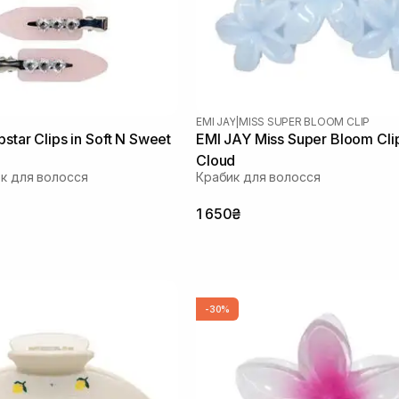
EMI JAY
|
MISS SUPER BLOOM CLIP
star Clips in Soft N Sweet
EMI JAY Miss Super Bloom Clip 
Cloud
ок для волосся
Крабик для волосся
1 650₴
-30%