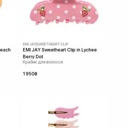
EMI JAY
|
SWEETHEART CLIP
Peach
EMI JAY Sweetheart Clip in Lychee
Berry Dot
Крабик для волосся
1 950₴