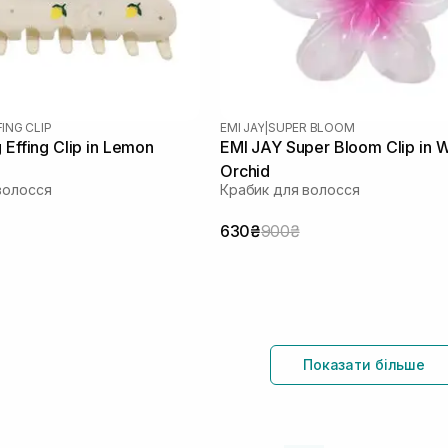
FING CLIP
EMI JAY
|
SUPER BLOOM
 Effing Clip in Lemon
EMI JAY Super Bloom Clip in W
Orchid
волосся
Крабик для волосся
630₴
900₴
Показати більше