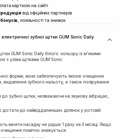
ул. Академіка Підстригача, 1В (Duck’s
лата карткою на сайті
В наявності
продукція
від офіційних партнерів
ул. Івана Франка 36
В наявності
бонусів
, лояльності та знижок
вул. Степана Бандери 45
В наявності
л. 16-го Липня, 15
В наявності
електричної зубної щітки GUM Sonic Daily
ул. Кулика і Гудачека 23 (ТЦ Екватор)
В наявності
щітки GUM Sonic Daily білого кольору із м'якими
сні з усіма щітками GUM Sonic
нічної форми, вони забезпечують якісне очищення
ів, видалення зубного нальоту, а також полірування
я до зубної щітки, незважаючи на звукову вібрацію,
 дістати до найвіддаленіших ділянок у ротовій
ь міняти насадку не рідше 1 разу на 3 місяці. Якщо
ь очищення помітно знижується.