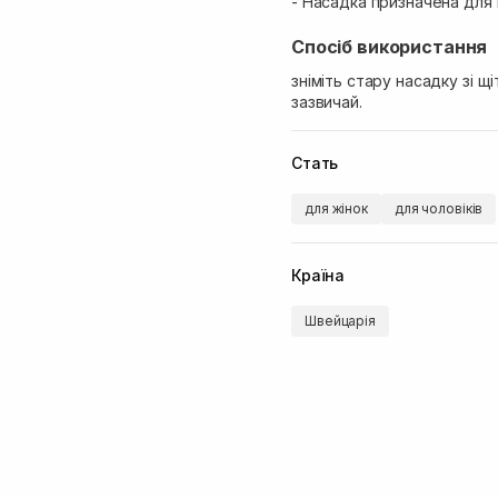
- Насадка призначена для 
Спосіб використання
зніміть стару насадку зі щ
зазвичай.
Стать
для жінок
для чоловіків
Країна
Швейцарія