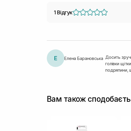
1 Відгук
Е
Досить зручн
Елена Барановська
голівки щітк
подряпини, 
Вам також сподобаєть