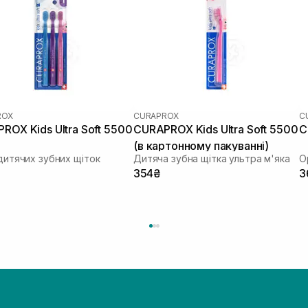
ROX
CURAPROX
C
ROX Kids Ultra Soft 5500
CURAPROX Kids Ultra Soft 5500
C
(в картонному пакуванні)
дитячих зубних щіток
Дитяча зубна щітка ультра м'яка
О
354₴
3