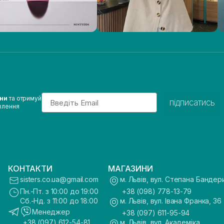
Email
ини
та отримуй
підписатись
влення
КОНТАКТИ
МАГАЗИНИ
sisters.co.ua@gmail.com
м. Львів, вул. Степана Бандер
Пн.-Пт. з 10:00 до 19:00
+38 (098) 778-13-79
Сб.-Нд. з 11:00 до 18:00
м. Львів, вул. Івана Франка, 36
Менеджер
+38 (097) 611-95-94
+38 (097) 612-54-81
м. Львів, вул. Академіка