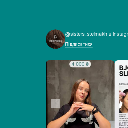
@sisters_stelmakh в Instag
Підписатися