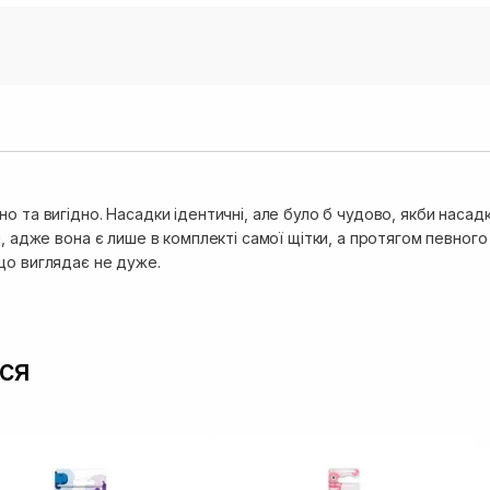
о та вигідно. Насадки ідентичні, але було б чудово, якби наса
и, адже вона є лише в комплекті самої щітки, а протягом певног
що виглядає не дуже.
ся