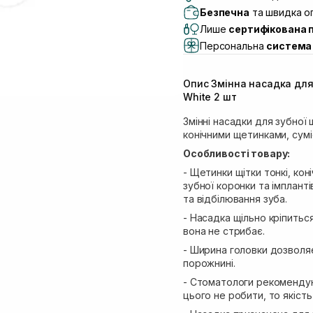
Самовивіз м. Львів, в
Безпечна
та швидка оп
Lake)
Лише
сертифікована 
Самовивіз м. Львів, в
Персональна
система 
Самовивіз м. Львів, 
Самовивіз м. Рівне, ву
Опис Змінна насадка для 
Самовивіз м. Рівне, в
White 2 шт
Змінні насадки для зубної 
конічними щетинками, сумі
Особливості товару:
- Щетинки щітки тонкі, ко
зубної коронки та імплант
та відбілювання зуба.
- Насадка щільно кріпитьс
вона не стрибає.
- Ширина головки дозволяє
порожнині.
- Стоматологи рекомендуют
цього не робити, то якіст