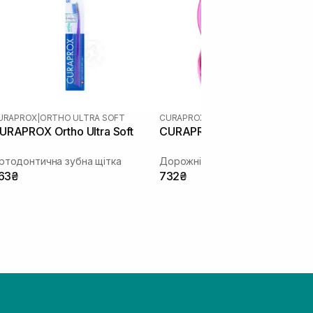
URAPROX
|
ORTHO ULTRA SOFT
CURAPROX
|
BE YOU
URAPROX Ortho Ultra Soft
CURAPROX 'Be You' Pink
ртодонтична зубна щітка
63₴
732₴