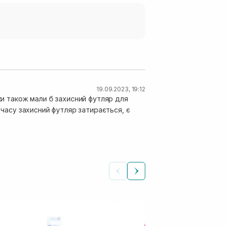
19.09.2023, 19:12
дки також мали б захисний футляр для
о часу захисний футляр затирається, є