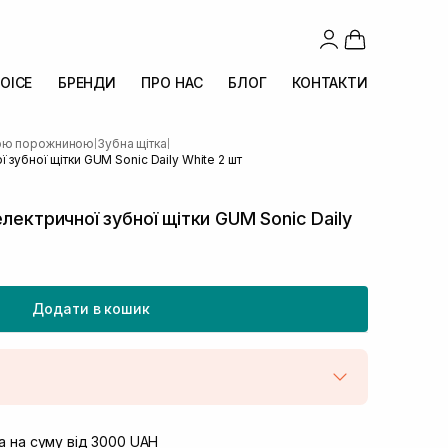
OICE
БРЕНДИ
ПРО НАС
БЛОГ
КОНТАКТИ
вою порожниною
Зубна щітка
|
|
 зубної щітки GUM Sonic Daily White 2 шт
лектричної зубної щітки GUM Sonic Daily
Додати в кошик
штою
В наявності
вул. Винниченка 4
 на суму від 3000 UAH
В наявності