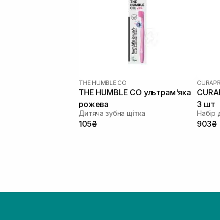
THE HUMBLE CO
CURAP
THE HUMBLE CO ультрам'яка
CURAP
рожева
3 шт
Дитяча зубна щітка
Набір 
105₴
903₴