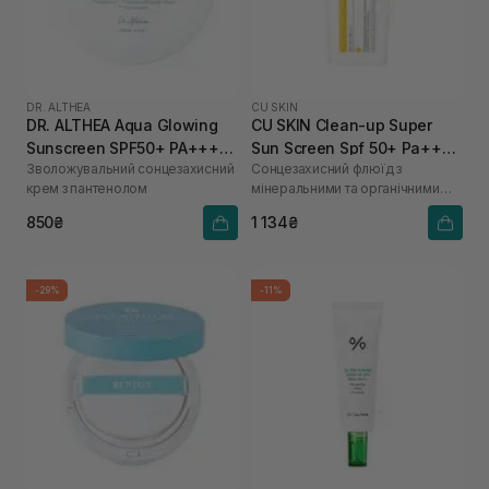
DR. ALTHEA
CU SKIN
DR. ALTHEA Aqua Glowing
CU SKIN Clean-up Super
Sunscreen SPF50+ PA++++
Sun Screen Spf 50+ Pa++++
Зволожувальний сонцезахисний
Сонцезахисний флюїд з
45 мл
50 мл
крем з пантенолом
мінеральними та органічними
фільтрами
850₴
1 134₴
-29%
-11%