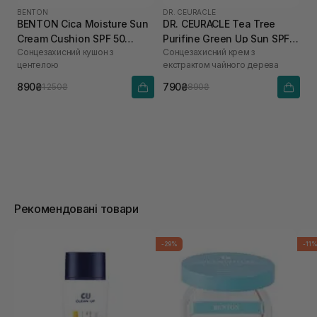
BENTON
DR. CEURACLE
BENTON Cica Moisture Sun
DR. CEURACLE Tea Tree
Cream Cushion SPF 50
Purifine Green Up Sun SPF
Сонцезахисний кушон з
Сонцезахисний крем з
PA++++ 15 г
50+ PA++++ 50 мл
центелою
екстрактом чайного дерева
890₴
790₴
1 250₴
890₴
Рекомендовані товари
-29%
-11