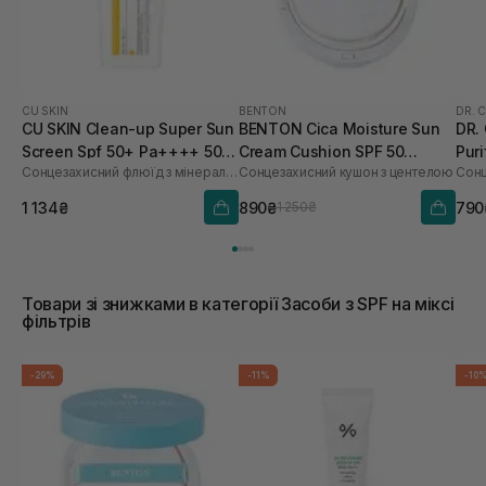
CU SKIN
BENTON
DR. 
CU SKIN Clean-up Super Sun
BENTON Cica Moisture Sun
DR.
Screen Spf 50+ Pa++++ 50
Cream Cushion SPF 50
Pur
Сонцезахисний флюїд з мінеральними та органічними фільтрами
Сонцезахисний кушон з центелою
мл
PA++++ 15 г
50+
1 134₴
890₴
790
1 250₴
Товари зі знижками в категорії Засоби з SPF на міксі
фільтрів
-29%
-11%
-10