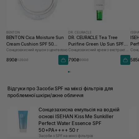
BENTON
DR. CEURACLE
ISEH
BENTON Cica Moisture Sun
DR. CEURACLE Tea Tree
ISE
Cream Cushion SPF 50
Purifine Green Up Sun SPF
Per
Сонцезахисний кушон з центелою
Сонцезахисний крем з екстрактом чайного дерева
PA++++ 15 г
50+ PA++++ 50 мл
50+
890₴
790₴
585
1 250₴
890₴
Відгуки про Засоби SPF на міксі фільтрів для
проблемної шкіри/акне обличчя
Сонцезахисна емульсія на водній
основі ISEHAN Kiss Me Sunkiller
Perfect Water Essence SPF
50+PA++++ 50 г
Засоби з SPF на міксі фільтрів