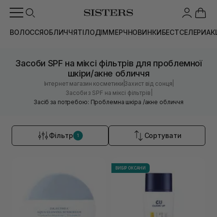
ВОЛОССЯ
ОБЛИЧЧЯ
ТІЛО
ДІМ
МЕРЧ
НОВИНКИ
БЕСТСЕЛЕРИ
АК
Засоби SPF на міксі фільтрів для проблемної
шкіри/акне обличчя
|
|
Інтернет магазин косметики
Захист від сонця
|
Засоби з SPF на міксі фільтрів
Засіб за потребою: Проблемна шкіра /акне обличчя
Фільтр
Сортувати
1
ВИБІР ОКСАНИ