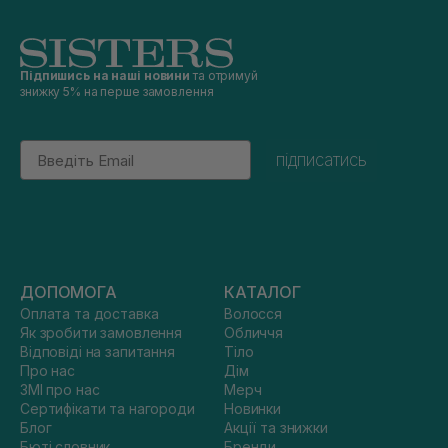
Підпишись на наші новини
та отримуй
знижку 5% на перше замовлення
Email
підписатись
ДОПОМОГА
КАТАЛОГ
Оплата та доставка
Волосся
Як зробити замовлення
Обличчя
Відповіді на запитання
Тіло
Про нас
Дім
ЗМІ про нас
Мерч
Сертифікати та нагороди
Новинки
Блог
Акції та знижки
Бюті словник
Бренди