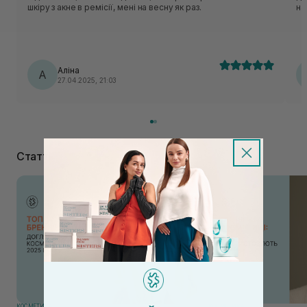
шкіру з акне в ремісії, мені на весну як раз.
на
шк
ко
пи
лі
зо
Аліна
А
де
27.04.2025, 21:03
аб
ді
по
Статті
КОСМЕТИКА
КОСМЕТИКА