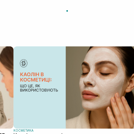
обличчя.Мені пробник засобу дістався в
подарунок,але думаю,що придбаю
повнорозмірний.
КОСМЕТИКА