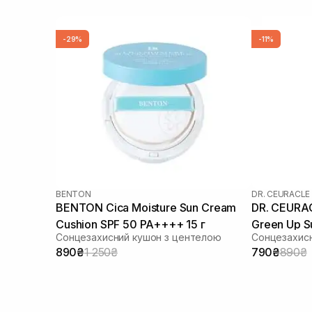
-29%
-11%
BENTON
DR. CEURACLE
BENTON Cica Moisture Sun Cream
DR. CEURAC
Cushion SPF 50 PA++++ 15 г
Green Up 
Сонцезахисний кушон з центелою
мл
890₴
1 250₴
790₴
890₴