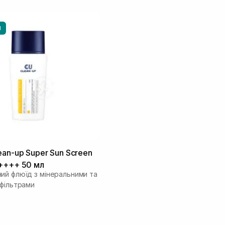
И
ean-up Super Sun Screen
++++ 50 мл
ий флюїд з мінеральними та
 фільтрами