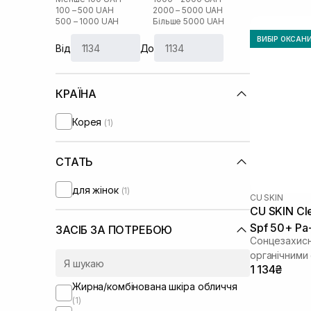
100 – 500 UAH
2000 – 5000 UAH
500 – 1000 UAH
Більше 5000 UAH
ВИБІР ОКСАН
Від
До
КРАЇНА
Корея
(1)
СТАТЬ
для жінок
(1)
CU SKIN
CU SKIN Cl
Spf 50+ Pa
ЗАСІБ ЗА ПОТРЕБОЮ
Сонцезахисн
органічними
1 134₴
Жирна/комбінована шкіра обличчя
(1)