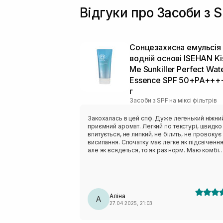
Відгуки про Засоби з S
Сонцезахисна емульсія
водній основі ISEHAN Ki
Me Sunkiller Perfect Wat
Essence SPF 50+PA+++
г
Засоби з SPF на міксі фільтрів
Закохалась в цей спф. Дуже легенький ніжни
приємний аромат. Легкий по текстурі, швидко
впитується, не липкий, не білить, не провокує
висипання. Спочатку має легке як підсвічення
але як всядеться, то як раз норм. Маю комбі
шкіру з акне в ремісії, мені на весну як раз.
Аліна
А
27.04.2025, 21:03