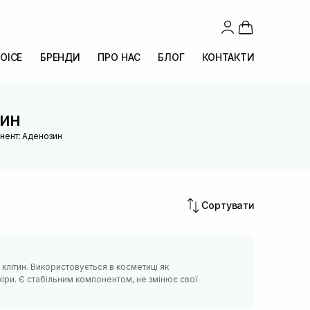
OICE
БРЕНДИ
ПРО НАС
БЛОГ
КОНТАКТИ
зин
нент: Аденозин
Сортувати
клітин. Використовується в косметиці як
іри. Є стабільним компонентом, не змінює свої