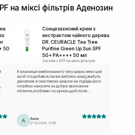
PF на міксі фільтрів Аденозин
 на
Сонцезахисний крем з
ss
екстрактом чайного дерева
er
DR. CEURACLE Tea Tree
+ 50
Purifine Green Up Sun SPF
50+ PA++++ 50 мл
Засоби з SPF на міксі фільтрів
й
Я власниця комбінованого типу шкіри,і мені цей
засіб сподобався,так він вибілює шкіру,мабуть
дівчаткам зі смаглявою шкірою не підійде,його
,
потрібно наносити на добре зволожене
обличчя,особливо на щічках,щоб після
нанесення не підкреслити якісь незначні
лущення шкіри,лягає він добре(нагадує рідку
глиняну маску по консистенції),добре впитується
і дівчатка,які нижче писали,що на нього погано
лягає тональний засіб,в мене він ліг ідеально(я
Анна
кожен день користуюсь тональним),шкіру в т зоні
А
27.05.2024, 13:58
ідеально матує,я звикла,що засоби з захистом від
сонця дещо жирні,а цей просто ідеальний для
власниць жирного або комбінованого типу