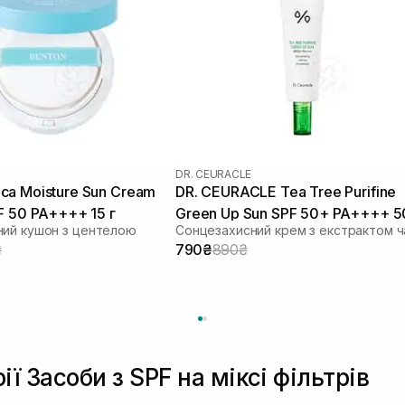
DR. CEURACLE
a Moisture Sun Cream
DR. CEURACLE Tea Tree Purifine
F 50 PA++++ 15 г
Green Up Sun SPF 50+ PA++++ 5
ний кушон з центелою
мл
₴
790₴
890₴
ії Засоби з SPF на міксі фільтрів