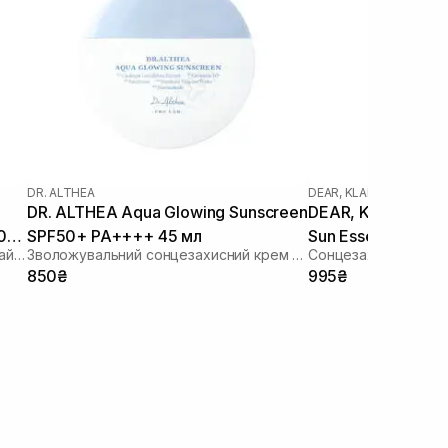
DR. ALTHEA
DEAR, KLAIRS
DR. ALTHEA Aqua Glowing Sunscreen
DEAR, KLAIRS TXA
0
SPF50+ PA++++ 45 мл
Sun Essence 50 м
Сонцезахисний крем з екстрактом чайного дерева
Зволожувальний сонцезахисний крем з пантенолом
850₴
995₴