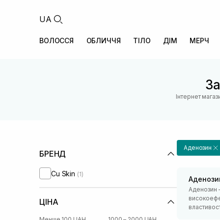
UA
ВОЛОССЯ
ОБЛИЧЧЯ
ТІЛО
ДІМ
МЕРЧ
За
Інтернет магаз
Аденозин
БРЕНД
Cu Skin
(1)
Аденози
Аденозин –
високоефе
ЦІНА
властивост
Менше 100 UAH
1000 – 2000 UAH