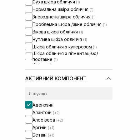
Суха шкіра обличчя
(1)
Нормальна шкіра обличчя
(1)
Зневоднена шкіра обличчя
(1)
Проблемна шкіра /акне обличчя
(1)
Вікова шкіра обличчя
(1)
Чутлива шкіра обличчя
(1)
Шкіра обличчя з куперозом
(1)
Шкіра обличчя з пігментацією/
постакне
(1)
Шкіра обличчя з розширеними
порами
(1)
Шкіра обличчя з порушеним
АКТИВНИЙ КОМПОНЕНТ
барʼєром
(1)
Шкіра обличчя з порушеним
мікробіомом
(1)
Аденозин
Алантоїн
(+2)
Алое вера
(+2)
Аргінін
(+1)
Бетаїн
(+1)