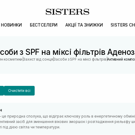
НОВИНКИ
БЕСТСЕЛЕРИ
АКЦІЇ ТА ЗНИЖКИ
SISTERS CH
соби з SPF на міксі фільтрів Адено
|
|
|
ин косметики
Захист від сонця
Засоби з SPF на міксі фільтрів
Активний компо
Очистити всі
н
 це природна сполука, що відіграє ключову роль в енергетичному обміні 
ктивний засіб для зменшення вікових зморшок і розгладження рельєфу шк
і під дією світла чи температури.