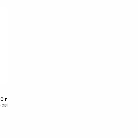
0 г
нові