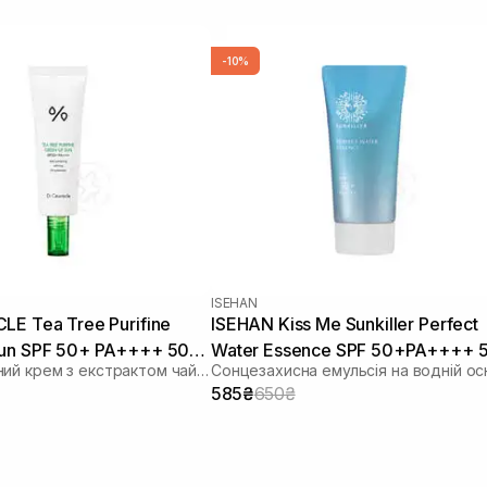
-10%
ISEHAN
LE Tea Tree Purifine
ISEHAN Kiss Me Sunkiller Perfect
Sun SPF 50+ PA++++ 50
Water Essence SPF 50+PA++++ 5
Сонцезахисний крем з екстрактом чайного дерева
Сонцезахисна емульсія на водній ос
585₴
650₴