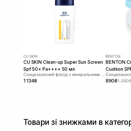
Фітостероли
(+1)
Чайне дерево
(+1)
CU SKIN
BENTON
CU SKIN Clean-up Super Sun Screen
BENTON Cic
Spf 50+ Pa++++ 50 мл
Cushion SP
Сонцезахисний флюїд з мінеральними та органічними фільтрами
Сонцезахис
1 134₴
890₴
1 250
Товари зі знижками в категор