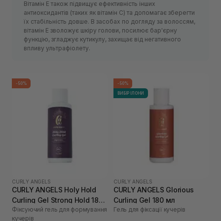
Вітамін Е також підвищує ефективність інших
антиоксидантів (таких як вітамін С) та допомагає зберегти
їх стабільність довше. В засобах по догляду за волоссям,
вітамін Е зволожує шкіру голови, посилює бар'єрну
функцію, згладжує кутикулу, захищає від негативного
впливу ультрафіолету.
-50%
-50%
ВИБІР ІЛОНИ
CURLY ANGELS
CURLY ANGELS
CURLY ANGELS Holy Hold
CURLY ANGELS Glorious
Curling Gel Strong Hold 180
Curling Gel 180 мл
Фіксуючий гель для формування
Гель для фіксації кучерів
мл
кучерів