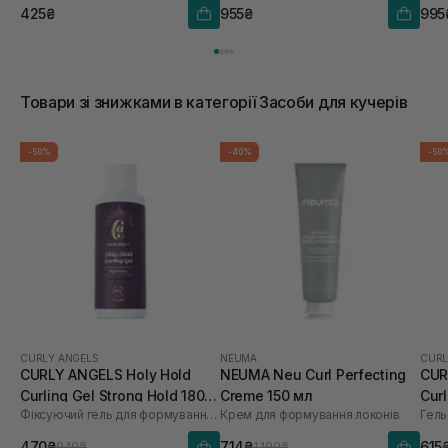
425₴
955₴
995
Товари зі знижками в категорії Засоби для кучерів
-50%
-40%
-50
CURLY ANGELS
NEUMA
CURL
CURLY ANGELS Holy Hold
NEUMA Neu Curl Perfecting
CUR
Curling Gel Strong Hold 180
Creme 150 мл
Cur
Фіксуючий гель для формування кучерів
Крем для формування локонів
Гель
мл
470₴
714₴
615
940₴
1 190₴