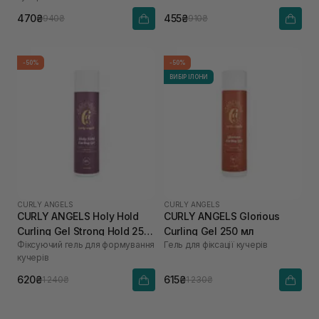
470₴
455₴
940₴
910₴
-50%
-50%
ВИБІР ІЛОНИ
CURLY ANGELS
CURLY ANGELS
CURLY ANGELS Holy Hold
CURLY ANGELS Glorious
Curling Gel Strong Hold 250
Curling Gel 250 мл
Фіксуючий гель для формування
Гель для фіксації кучерів
мл
кучерів
620₴
615₴
1 240₴
1 230₴