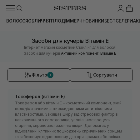
ВОЛОССЯ
ОБЛИЧЧЯ
ТІЛО
ДІМ
МЕРЧ
НОВИНКИ
БЕСТСЕЛЕРИ
АК
Засоби для кучерів Вітамін Е
|
|
Інтернет магазин косметики
Стайлінг для волосся
|
Засоби для кучерів
Активний компонент: Вітамін Е
Фільтр
Сортувати
1
Токоферол (вітамін Е)
Токоферол або вітамін Е – косметичний компонент, який
володіє значними антиоксидантними анти-віковими
властивостями. Захищає шкіру від стресових факторів
навколишнього середовища, уповільнює процеси
старіння, сприяє зволоженню шкіри. Допомагає у
відновленні клітинних пошкоджень спричинених сонцем
та забезпечує відновлюючу дію при шрамах або опіках.