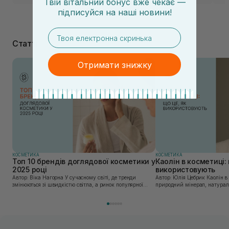
Твій вітальний бонус вже чекає —
рідких гідрофільних олій.
підписуйся
на
наші новини!
email
Статті
Отримати знижку
КОСМЕТИКА
КОСМЕТИКА
Топ 10 брендів доглядової косметики у
Каолін в косметиці: 
2025 році
використовують
Автор: Віка Нагорна У сучасному світі, де тренди
Автор: Юлія Цебрик Каолін в косметології – це
змінюються зі швидкістю світла, а ринок популярної
природний мінерал, натураль
косметики переповнений новими пропозиціями, вибір
безліч переваг для шкіри обл
засобу для себе стає справжнім викликом. 2025 р...
завдяки великій кількості ко