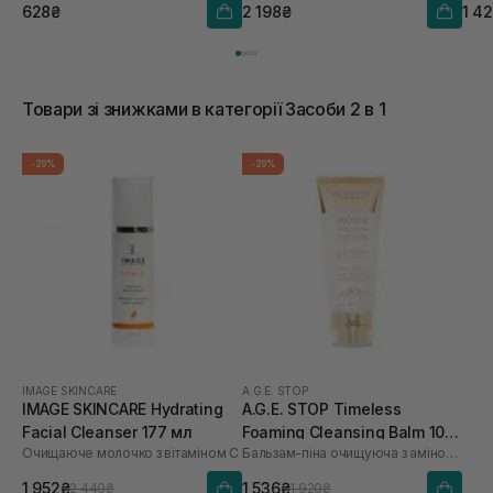
628₴
2 198₴
1 4
Товари зі знижками в категорії Засоби 2 в 1
-20%
-20%
IMAGE SKINCARE
A.G.E. STOP
IMAGE SKINCARE Hydrating
A.G.E. STOP Timeless
Facial Cleanser 177 мл
Foaming Cleansing Balm 100
Очищаюче молочко з вітаміном С
Бальзам-піна очищуюча з амінокислотами
мл
1 952₴
1 536₴
2 440₴
1 920₴