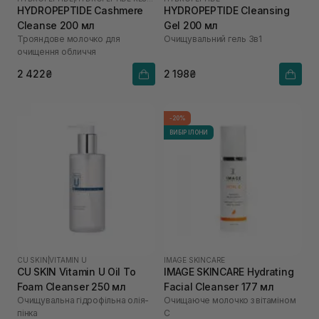
HYDROPEPTIDE Cashmere
HYDROPEPTIDE Cleansing
Cleanse 200 мл
Gel 200 мл
Трояндове молочко для
Очищувальний гель 3в1
очищення обличчя
2 422₴
2 198₴
-20%
ВИБІР ІЛОНИ
CU SKIN
|
VITAMIN U
IMAGE SKINCARE
CU SKIN Vitamin U Oil To
IMAGE SKINCARE Hydrating
Foam Cleanser 250 мл
Facial Cleanser 177 мл
Очищувальна гідрофільна олія-
Очищаюче молочко з вітаміном
пінка
С