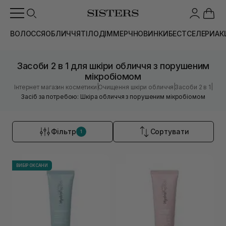
ВОЛОССЯ
ОБЛИЧЧЯ
ТІЛО
ДІМ
МЕРЧ
НОВИНКИ
БЕСТСЕЛЕРИ
АК
Засоби 2 в 1 для шкіри обличчя з порушеним
мікробіомом
|
|
|
Інтернет магазин косметики
Очищення шкіри обличчя
Засоби 2 в 1
Засіб за потребою: Шкіра обличчя з порушеним мікробіомом
Фільтр
Сортувати
1
ВИБІР ОКСАНИ