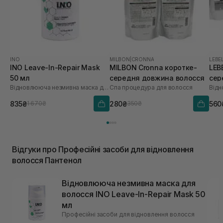
INO
MILBON
|
CRONNA
LEBE
INO Leave-In-Repair Mask
MILBON Cronna коротке-
LEBE
50 мл
середня довжина волосся
сер
Відновлююча незмивна маска для волосся
Спа процедура для волосся
835₴
280₴
560
1 670₴
350₴
Відгуки про Професійні засоби для відновлення
волосся Пантенол
Відновлююча незмивна маска для
волосся INO Leave-In-Repair Mask 50
мл
Професійні засоби для відновлення волосся