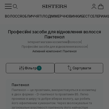
ВОЛОССЯ
ОБЛИЧЧЯ
ТІЛО
ДІМ
МЕРЧ
НОВИНКИ
БЕСТСЕЛЕРИ
АК
Професійні засоби для відновлення волосся
Пантенол
|
|
Інтернет магазин косметики
Волосся
|
Професійні засоби для відновлення волосся
Активний компонент: Пантенол
Фільтр
Сортувати
1
Пантенол
Пантенол — це провітамін, використовується в косметиці
в двох формах - D-пантенол та провітамін В5. Легко
проникає в шкіру та добре вбирає вологу, що робить
його ефективним хумекантом. Через зволожувальні та
загоювальні властивості пантенолу його найчастіше