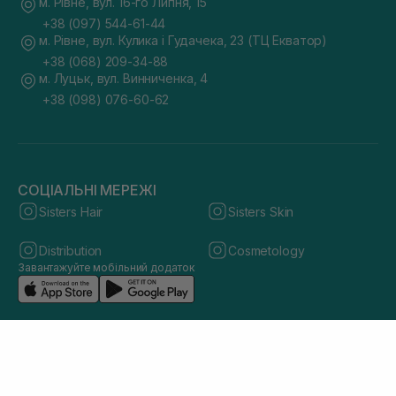
м. Рівне, вул. 16-го Липня, 15
+38 (097) 544-61-44
м. Рівне, вул. Кулика і Гудачека, 23 (ТЦ Екватор)
+38 (068) 209-34-88
м. Луцьк, вул. Винниченка, 4
+38 (098) 076-60-62
СОЦІАЛЬНІ МЕРЕЖІ
Sisters Hair
Sisters Skin
Distribution
Cosmetology
Завантажуйте мобільний додаток
© 2026 sisters.co.ua. Всі права захищено