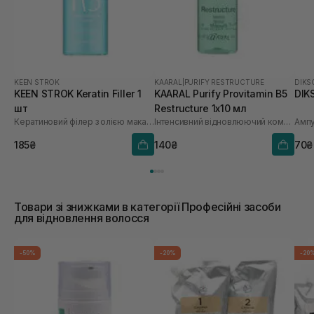
KEEN STROK
KAARAL
|
PURIFY RESTRUCTURE
DIKS
KEEN STROK Keratin Filler 1
KAARAL Purify Provitamin B5
DIKS
шт
Restructure 1х10 мл
Кератиновий філер з олією макадамії
Інтенсивний відновлюючий комплекс з провітаміном В5
185₴
140₴
70₴
Товари зі знижками в категорії Професійні засоби
для відновлення волосся
-50%
-20%
-20