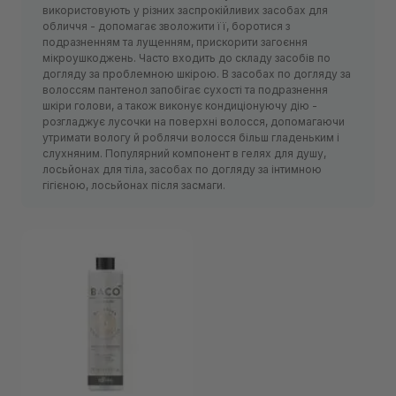
використовують у різних заспрокійливих засобах для
обличчя - допомагає зволожити її, боротися з
подразненням та лущенням, прискорити загоєння
мікроушкоджень. Часто входить до складу засобів по
догляду за проблемною шкірою. В засобах по догляду за
волоссям пантенол запобігає сухості та подразнення
шкіри голови, а також виконує кондиціонуючу дію -
розгладжує лусочки на поверхні волосся, допомагаючи
утримати вологу й роблячи волосся більш гладеньким і
слухняним. Популярний компонент в гелях для душу,
лосьйонах для тіла, засобах по догляду за інтимною
гігієною, лосьйонах після засмаги.