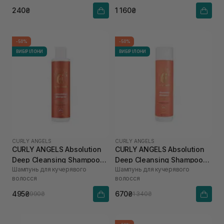
240₴
1 160₴
-50%
-50%
ВИБІР ІЛОНИ
ВИБІР ІЛОНИ
CURLY ANGELS
CURLY ANGELS
CURLY ANGELS Absolution
CURLY ANGELS Absolution
Deep Cleansing Shampoo
Deep Cleansing Shampoo
Шампунь для кучерявого
Шампунь для кучерявого
180 мл
300 мл
волосся
волосся
495₴
670₴
990₴
1 340₴