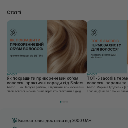
Статті
ВОЛОССЯ
ВОЛОССЯ
Як покращити прикореневий об'єм
ТОП-5 засобів терм
волосся: практичні поради від Sisters
волосся: поради та 
Sisters
Автор: Віка Нагорна [artnav] Отримати прикореневий
Автор: Марʼяна Гродзевич [artnav] Сучасні 
об’єм волосся можна лише через комплексний підхід:
праски, фени та плойки знач
правильне очищення шкіри голови, грамотну техніку
економлять час для створення
сушіння та використання стайлінгу, який пі...
щоденному використанні цих 
Безкоштовна доставка від 3000 UAH