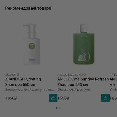
Рекомендовані товари
XUANDI SI
ANILLO
|
LIME SUNDAY
ANIL
XUANDI SI Hydrating
ANILLO Lime Sunday Refresh
ANI
Shampoo 550 мл
Shampoo 450 мл
мл
Зволожувальний шампунь з екстрактом зерна
Освіжаючий шампунь
1 350₴
1 590₴
1 8