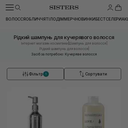
ВОЛОССЯ
ОБЛИЧЧЯ
ТІЛО
ДІМ
МЕРЧ
НОВИНКИ
БЕСТСЕЛЕРИ
АК
Рідкий шампунь для кучерявого волосся
|
|
Інтернет магазин косметики
Шампунь для волосся
|
Рідкий шампунь для волосся
Засіб за потребою: Кучеряве волосся
Фільтр
Сортувати
1