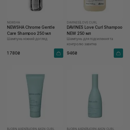
NEWSHA
DAVINES
|
LOVE CURL
NEWSHA Chrome Gentle
DAVINES Love Curl Shampoo
Care Shampoo 250 мл
NEW 250 мл
Шампунь ніжний догляд
Шампунь для підсилення та
контролю завитка
1 780₴
946₴
BJORN AXEN
|
BJORN AXEN CURL
BJORN AXEN
|
BJORN AXEN CURL