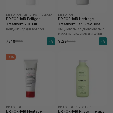
DR. FORHAIR
|
DR.FORHAIR FOLLIGEN
DR. FORHAIR
DR.FORHAIR Folligen
DR.FORHAIR Heritage
Treatment 200 мл
Treatment Earl Grey Bliss
Кондиціонер для волосся
Зміцнювальна відновлювальна
500 мл
маска-кондиціонер для шкіри
голови та волосся
784₴
952₴
980₴
1 190₴
-20%
DR. FORHAIR
DR. FORHAIR
|
PHYTO FRESH
DR.FORHAIR Heritage
DR.FORHAIR Phyto Therapy