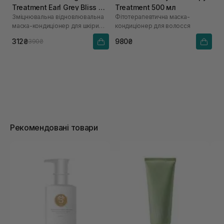
Treatment Earl Grey Bliss 70
Treatment 500 мл
Зміцнювальна відновлювальна
Фітотерапевтична маска-
мл
маска-кондиціонер для шкіри
кондиціонер для волосся
голови та волосся
312₴
980₴
390₴
Рекомендовані товари