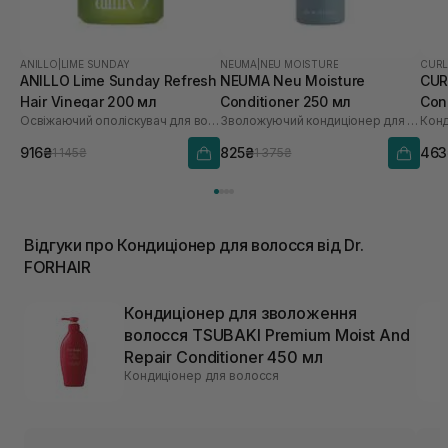
ANILLO
|
LIME SUNDAY
NEUMA
|
NEU MOISTURE
CURL
ANILLO Lime Sunday Refresh
NEUMA Neu Moisture
CUR
Hair Vinegar 200 мл
Conditioner 250 мл
Con
Освіжаючий ополіскувач для волосся
Зволожуючий кондиціонер для волосся
Конд
916₴
825₴
463
1 145₴
1 375₴
Відгуки про Кондиціонер для волосся від Dr.
FORHAIR
Кондиціонер для зволоження
волосся TSUBAKI Premium Moist And
Repair Conditioner 450 мл
Кондиціонер для волосся