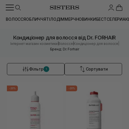
ВОЛОССЯ
ОБЛИЧЧЯ
ТІЛО
ДІМ
МЕРЧ
НОВИНКИ
БЕСТСЕЛЕРИ
АК
Кондиціонер для волосся від Dr. FORHAIR
|
|
|
Інтернет магазин косметики
Волосся
Кондиціонер для волосся
Бренд: Dr. Forhair
Фільтр
Сортувати
1
-20%
-20%