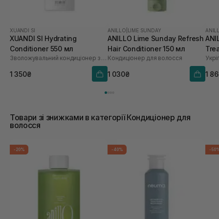
XUANDI SI
ANILLO
|
LIME SUNDAY
ANIL
XUANDI SI Hydrating
ANILLO Lime Sunday Refresh
ANI
Conditioner 550 мл
Hair Conditioner 150 мл
Tre
Зволожувальний кондиціонер з екстрактом зерна
Кондиціонер для волосся
1 350₴
1 030₴
1 8
Товари зі знижками в категорії Кондиціонер для
волосся
-20%
-40%
-50