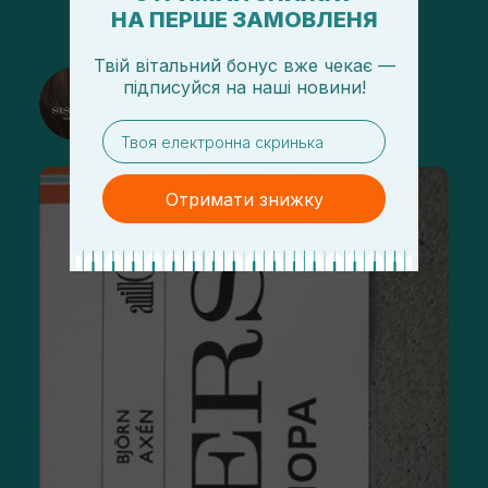
НА ПЕРШЕ ЗАМОВЛЕНЯ
Твій вітальний бонус вже чекає —
@sisters_stelmakh в Instagram
підписуйся
на
наші новини!
Підписатися
email
Отримати знижку