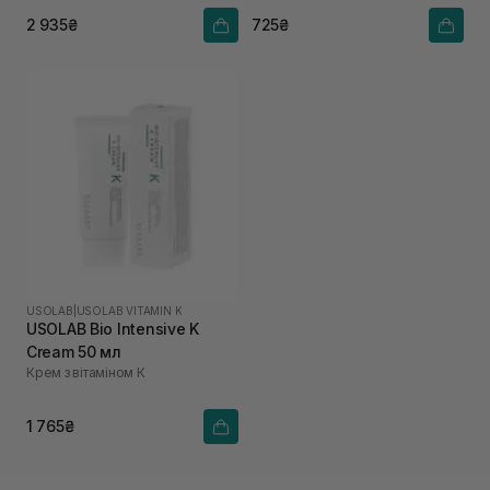
2 935₴
725₴
USOLAB
|
USOLAB VITAMIN K
USOLAB Bio Intensive K
Cream 50 мл
Крем з вітаміном К
1 765₴