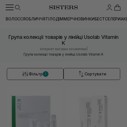
ВОЛОССЯ
ОБЛИЧЧЯ
ТІЛО
ДІМ
МЕРЧ
НОВИНКИ
БЕСТСЕЛЕРИ
АК
Група колекції товарів у лінійці Usolab Vitamin
K
|
Інтернет магазин косметики
Група колекції товарів у лінійці Usolab Vitamin K
Фільтр
Сортувати
1