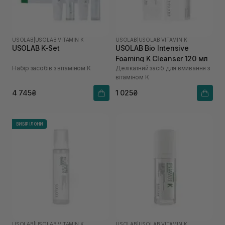
USOLAB
|
USOLAB VITAMIN K
USOLAB
|
USOLAB VITAMIN K
USOLAB K-Set
USOLAB Bio Intensive
Foaming K Cleanser 120 мл
Набір засобів з вітаміном К
Делікатний засіб для вмивання з
вітаміном К
4 745₴
1 025₴
ВИБІР ІЛОНИ
USOLAB
|
USOLAB VITAMIN K
USOLAB
|
USOLAB VITAMIN K