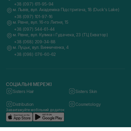
+38 (097) 611-95-94
м. Львів, вул. Академіка Підстригача, 1В (Duck's Lake)
+38 (097) 101-97-16
м. Рівне, вул. 16-го Липня, 15
+38 (097) 544-61-44
м. Рівне, вул. Кулика і Гудачека, 23 (ТЦ Екватор)
+38 (068) 209-34-88
м. Луцьк, вул. Винниченка, 4
+38 (098) 076-60-62
СОЦІАЛЬНІ МЕРЕЖІ
Sisters Hair
Sisters Skin
Distribution
Cosmetology
Завантажуйте мобільний додаток