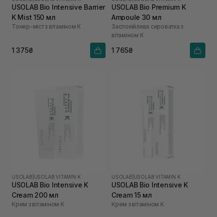
USOLAB Bio Intensive Barrier
USOLAB Bio Premium K
K Mist 150 мл
Ampoule 30 мл
Тонер-міст з вітаміном К
Заспокійлива сироватка з
вітаміном K
1 375₴
1 765₴
USOLAB
|
USOLAB VITAMIN K
USOLAB
|
USOLAB VITAMIN K
USOLAB Bio Intensive K
USOLAB Bio Intensive K
Cream 200 мл
Cream 15 мл
Крем з вітаміном К
Крем з вітаміном К