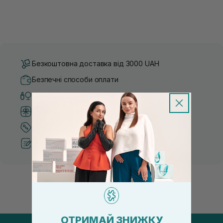
Безкоштовна доставка від 3000 UAH
Безпечні способи оплати
Тільки оригінальна косметика
Система бонусів та лояльності
Кращі ціни та топ товари
Рекомендації від косметологів
ОТРИМАЙ ЗНИЖКУ