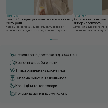
КОСМЕТИКА
КОСМЕТИКА
Топ 10 брендів доглядової косметики у
Каолін в косметиці: 
2025 році
використовують
Автор: Віка Нагорна У сучасному світі, де тренди
Автор: Юлія Цебрик Каолін в косметології – це
змінюються зі швидкістю світла, а ринок популярної
природний мінерал, натураль
косметики переповнений новими пропозиціями, вибір
безліч переваг для шкіри обл
засобу для себе стає справжнім викликом. 2025 р...
завдяки великій кількості ко
Безкоштовна доставка від 3000 UAH
Безпечні способи оплати
Тільки оригінальна косметика
Система бонусів та лояльності
Кращі ціни та топ товари
Рекомендації від косметологів