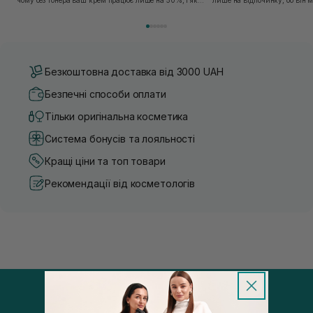
чому без тонера ваш крем працює лише на 50%, і як
лише на відпочинку, бо він 
знайти засіб під потреби саме вашої шкіри. Хибною є
шкірі, може бути вибагливи
думка, що тонізація — це зайвий е...
чи скочується під макіяжем і
Безкоштовна доставка від 3000 UAH
Безпечні способи оплати
Тільки оригінальна косметика
Система бонусів та лояльності
Кращі ціни та топ товари
Рекомендації від косметологів