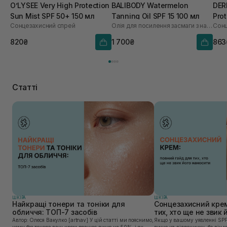
O’LYSEE Very High Protection
BALIBODY Watermelon
DER
Sun Mist SPF 50+ 150 мл
Tanning Oil SPF 15 100 мл
Pro
Cонцезахисний спрей
Олія для посилення засмаги з насінням кавуна
мл
820₴
1 700₴
863
Статті
ШКIРА
ШКIРА
Найкращі тонери та тоніки для
Сонцезахисний крем
обличчя: ТОП-7 засобів
тих, хто ще не звик
Автор: Олеся Вакулко [artnav] У цій статті ми пояснимо,
Якщо у вашому уявленні SPF