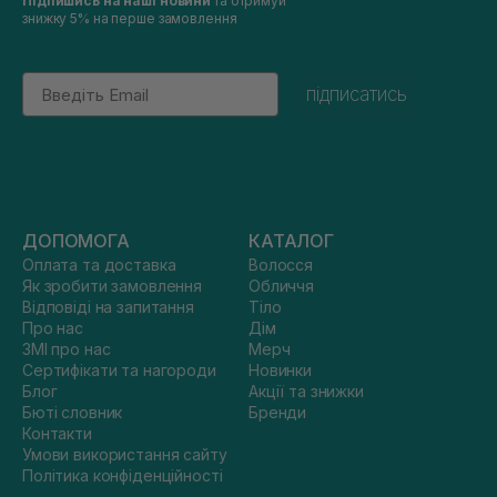
Підпишись на наші новини
та отримуй
знижку 5% на перше замовлення
Email
підписатись
ДОПОМОГА
КАТАЛОГ
Оплата та доставка
Волосся
Як зробити замовлення
Обличчя
Відповіді на запитання
Тіло
Про нас
Дім
ЗМІ про нас
Мерч
Сертифікати та нагороди
Новинки
Блог
Акції та знижки
Бюті словник
Бренди
Контакти
Умови використання сайту
Політика конфіденційності