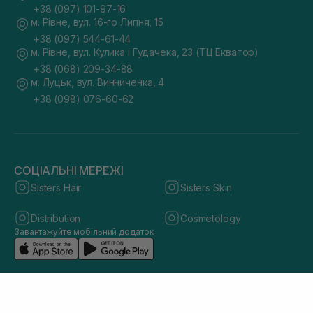
+38 (097) 101-97-16
м. Рівне, вул. 16-го Липня, 15
+38 (097) 544-61-44
м. Рівне, вул. Кулика і Гудачека, 23 (ТЦ Екватор)
+38 (068) 209-34-88
м. Луцьк, вул. Винниченка, 4
+38 (098) 076-60-62
СОЦІАЛЬНІ МЕРЕЖІ
Sisters Hair
Sisters Skin
Distribution
Cosmetology
Завантажуйте мобільний додаток