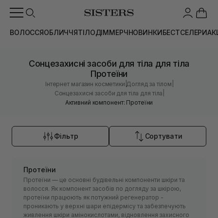
ВОЛОССЯ
ОБЛИЧЧЯ
ТІЛО
ДІМ
МЕРЧ
НОВИНКИ
БЕСТСЕЛЕРИ
АК
Сонцезахисні засоби для тіла для тіла
Протеїни
|
|
Інтернет магазин косметики
Догляд за тілом
|
Сонцезахисні засоби для тіла для тіла
Активний компонент: Протеїни
Фільтр
Сортувати
Протеїни
Протеїни — це основні будівельні компоненти шкіри та
волосся. Як компонент засобів по догляду за шкірою,
протеїни працюють як потужний регенератор -
проникають у верхні шари епідермісу та забезпечують
живлення шкіри амінокислотами, відновлення захисного