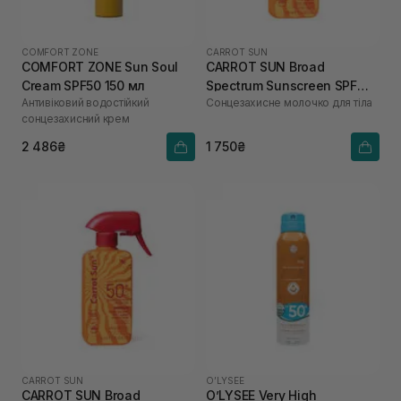
COMFORT ZONE
CARROT SUN
COMFORT ZONE Sun Soul
CARROT SUN Broad
Cream SPF50 150 мл
Spectrum Sunscreen SPF
Антивіковий водостійкий
Сонцезахисне молочко для тіла
30+ 130 мл
сонцезахисний крем
2 486₴
1 750₴
CARROT SUN
O’LYSEE
CARROT SUN Broad
O’LYSEE Very High