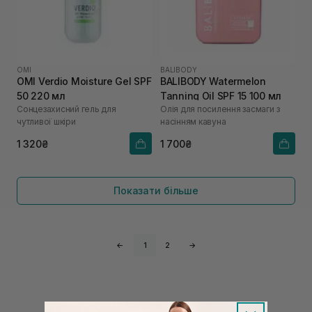
OMI
BALIBODY
OMI Verdio Moisture Gel SPF
BALIBODY Watermelon
50 220 мл
Tanning Oil SPF 15 100 мл
Сонцезахисний гель для
Олія для посилення засмаги з
чутливої шкіри
насінням кавуна
1 320₴
1 700₴
Показати більше
←
1
2
→