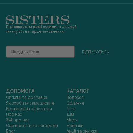
Підпишись на наші новини
та отримуй
знижку 5% на перше замовлення
Email
підписатись
ДОПОМОГА
КАТАЛОГ
Оплата та доставка
Волосся
Як зробити замовлення
Обличчя
Відповіді на запитання
Тіло
Про нас
Дім
ЗМІ про нас
Мерч
Сертифікати та нагороди
Новинки
Блог
Акції та знижки