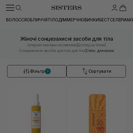
ВОЛОССЯ
ОБЛИЧЧЯ
ТІЛО
ДІМ
МЕРЧ
НОВИНКИ
БЕСТСЕЛЕРИ
АК
Жіночі сонцезахисні засоби для тіла
|
|
Інтернет магазин косметики
Догляд за тілом
|
Сонцезахисні засоби для тіла для тіла
Стать: для жінок
Фільтр
Сортувати
1