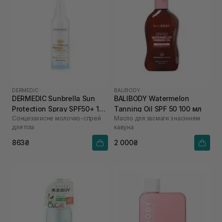
DERMEDIC
BALIBODY
DERMEDIC Sunbrella Sun
BALIBODY Watermelon
Protection Spray SPF50+ 150
Tanning Oil SPF 50 100 мл
Сонцезахисне молочко-спрей
Масло для засмаги з насінням
мл
для тіла
кавуна
863₴
2 000₴