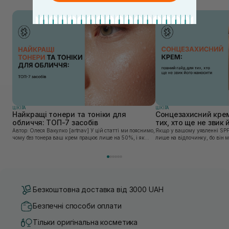
ШКIРА
ШКIРА
Найкращі тонери та тоніки для
Сонцезахисний крем
обличчя: ТОП-7 засобів
тих, хто ще не звик
Автор: Олеся Вакулко [artnav] У цій статті ми пояснимо,
Якщо у вашому уявленні SPF
чому без тонера ваш крем працює лише на 50%, і як
лише на відпочинку, бо він 
знайти засіб під потреби саме вашої шкіри. Хибною є
шкірі, може бути вибагливи
думка, що тонізація — це зайвий е...
чи скочується під макіяжем і
Безкоштовна доставка від 3000 UAH
Безпечні способи оплати
Тільки оригінальна косметика