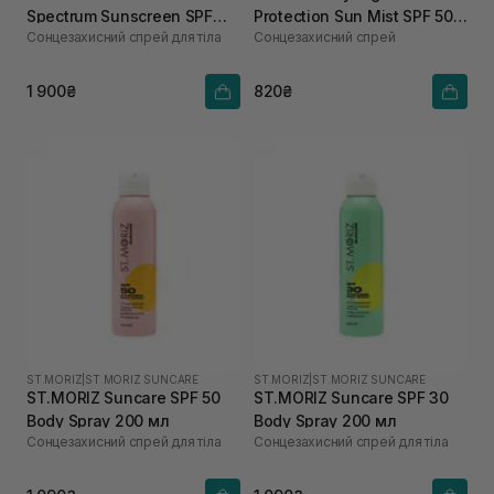
Spectrum Sunscreen SPF
Protection Sun Mist SPF 50+
Сонцезахисний спрей для тіла
Cонцезахисний спрей
50+ 250 мл
150 мл
1 900₴
820₴
ST.MORIZ
|
ST.MORIZ SUNCARE
ST.MORIZ
|
ST.MORIZ SUNCARE
ST.MORIZ Suncare SPF 50
ST.MORIZ Suncare SPF 30
Body Spray 200 мл
Body Spray 200 мл
Сонцезахисний спрей для тіла
Сонцезахисний спрей для тіла