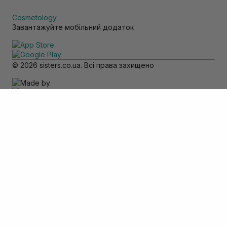
Cosmetology
Завантажуйте мобільний додаток
© 2026 sisters.co.ua. Всі права захищено
Зверніть увагу
Товар доступний тільки для самовивозу
Додати в кошик
Скасувати
Вхід
Телефон
*