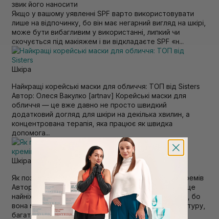
звик його наносити
Якщо у вашому уявленні SPF варто використовувати
лише на відпочинку, бо він має негарний вигляд на шкірі,
може бути вибагливим у використанні, липкий чи
скочується під макіяжем і ви відкладаєте SPF «н...
Шкiра
Найкращі корейські маски для обличчя: ТОП від Sisters
Автор: Олеся Вакулко [artnav] Корейськi маски для
обличчя — це вже давно не просто швидкий
додатковий догляд для шкiри на декiлька хвилин, а
концентрована терапiя, яка працює як швидка
допомога...
Шкiра
Як позбутися зморшок під очима: топ найкращих кремів
Автор: Романа Маїк [artnav] Шкіра навколо очей — це
найніжніша ділянка, яка першою видає втому чи вік, бо
вона має свої анатомічні особливості: тоншу структуру,
багато капілярів і майже не має с...