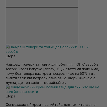
Шкiра
Найкращі тонери та тоніки для обличчя: ТОП-7 засобів
Автор: Олеся Вакулко [artnav] У цій статті ми пояснимо,
чому без тонера ваш крем працює лише на 50%, і як
знайти засіб під потреби саме вашої шкіри. Хибною є
думка, що тонізація — це зайвий е...
Шкiра
Сонцезахисний крем: повний гайд для тих, хто ще не