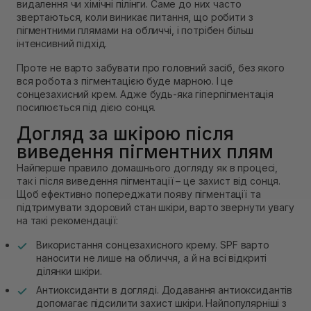
видалення чи хімічні пілінги. Саме до них часто
звертаються, коли виникає питання, що робити з
пігментними плямами на обличчі, і потрібен більш
інтенсивний підхід.
Проте не варто забувати про головний засіб, без якого
вся робота з пігментацією буде марною. І це
сонцезахисний крем. Адже будь-яка гіперпігментація
посилюється під дією сонця.
Догляд за шкірою після
виведення пігментних плям
Найперше правило домашнього догляду як в процесі,
так і після виведення пігментації – це захист від сонця.
Щоб ефективно попереджати появу пігментації та
підтримувати здоровий стан шкіри, варто звернути увагу
на такі рекомендації:
Використання сонцезахисного крему. SPF варто
наносити не лише на обличчя, а й на всі відкриті
ділянки шкіри.
Антиоксиданти в догляді. Додавання антиоксидантів
допомагає підсилити захист шкіри. Найпопулярніші з