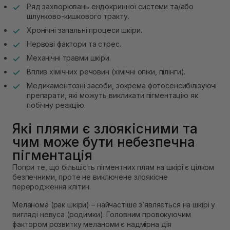
Ряд захворювань ендокринної системи та/або
шлунково-кишкового тракту.
Хронічні запальні процеси шкіри.
Нервові фактори та стрес.
Механічні травми шкіри.
Вплив хімічних речовин (хімічні опіки, пілінги).
Медикаментозні засоби, зокрема фотосенсибілізуючі
препарати, які можуть викликати пігментацію як
побічну реакцію.
Які плями є злоякісними та
чим може бути небезпечна
пігментація
Попри те, що більшість пігментних плям на шкірі є цілком
безпечними, проте не виключене злоякісне
переродження клітин.
Меланома (рак шкіри) – найчастіше зʼявляється на шкірі у
вигляді невуса (родимки). Головним провокуючим
фактором розвитку меланоми є надмірна дія