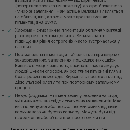
варіюватися за відтінками — від коричневого
(поверхневе залягання пігменту) до сіро-блакитного
(глибоке залягання). Найчастіше мелазма з’являється
на обличчі, шиї, а також може проявлятися як
пігментація на руках.
Хлоазма – симетрична пігментація обличчя у вигляді
рівномірних темніших ділянок. Виникає на тлі
підвищення рівня естрогенів (часто зустрічається у
вагітних).
Постзапальна пігментація – зʼявляється при шкірних
захворюваннях, запаленнях, пошкодженнях шкіри.
Виникає в місцях запалень, висипань і часто змушує
людей шукати способи, як освітлити пігментні плями
без агресивних методів. Виразність посилюється під
дією ультрафіолету та при повторному запальному
процесі.
Невус (родимка) – пігментовані утворення на шкірі,
які виникають внаслідок скупчення меланоцитів. Має
вигляд випуклої або пласкої плямки різних відтінків
коричневого чи бурого кольору. Можуть бути від
народження або зʼявлятися протягом життя.