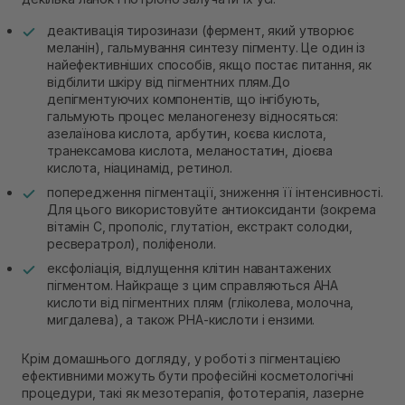
деактивація тирозинази (фермент, який утворює
меланін), гальмування синтезу пігменту. Це один із
найефективніших способів, якщо постає питання, як
відбілити шкіру від пігментних плям.До
депігментуючих компонентів, що інгібують,
гальмують процес меланогенезу відносяться:
азелаїнова кислота, арбутин, коєва кислота,
транексамова кислота, меланостатин, діоєва
кислота, ніацинамід, ретинол.
попередження пігментації, зниження її інтенсивності.
Для цього використовуйте антиоксиданти (зокрема
вітамін С, прополіс, глутатіон, екстракт солодки,
ресвератрол), поліфеноли.
ексфоліація, відлущення клітин навантажених
пігментом. Найкраще з цим справляються AHA
кислоти від пігментних плям (гліколева, молочна,
мигдалева), а також PHA-кислоти і ензими.
Крім домашнього догляду, у роботі з пігментацією
ефективними можуть бути професійні косметологічні
процедури, такі як мезотерапія, фототерапія, лазерне