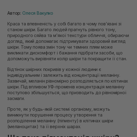
Автор:
Олеся Вакулко
Краса та впевненість у собі багато в чому пов’язані зі
станом шкіри. Багато людей прагнуть рівного тону,
природного сяйва та м’якої текстури обличчя, обираючи
догляд, який допомагає підтримувати здоровий вигляд
шкіри. Тому поява змін тону чи темних плям може
викликати дискомфорт і бажання підібрати засоби, що
допоможуть вирівняти колір шкіри та покращити її стан.
Відтінок шкірних покривів у кожної людини є
індивідуальним і залежить від концентрації меланіну.
Зазвичай, меланін рівномірно розподіляється по клітинах
шкіри. Під впливом УФ-променів концентрація меланіну
поступово збільшується, що призводить до рівномірної
засмаги.
Проте, як у будь-якій системі організму, можуть
виникнути порушення процесу утворення та
розподілення меланіну (пігменту) в клітинах шкіри
(меланоцитах) та її верхніх шарах.