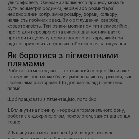
ультрафіолету. Ознаками злоякісного процесу можуть
бути: асиметрія родимки, нерівні або розмиті краї,
неоднорідний колір, зміна розміру, форми, кольору,
наявність побічних реакцій як-от: лущення, свербіж,
кровоточивість. Такі ознаки можна помітити самостійно,
проте для перевіреної та вчасної діагностики варто
проходити щорічну дерматоскопію у лікаря, який при
підозрі призначить подальше обстеження та лікування.
Як боротися з пігментними
плямами
Робота з пігментацією — це тривалий процес. Як ви вже
зрозуміли, вона може бути зумовлена як внутрішніми, так
і зовнішніми факторами. Що допомагає від пігментних
плям?
Щоб працювати з пігментацією, потрібно:
1. Вплинути на причину – корекція гормонального фону,
робота з ендокринологом, психологом, захист від сонця
тощо;
2. Вплинути на меланогенез. Цей процес включає
декілька ланок і потрібно залучати їх усі: