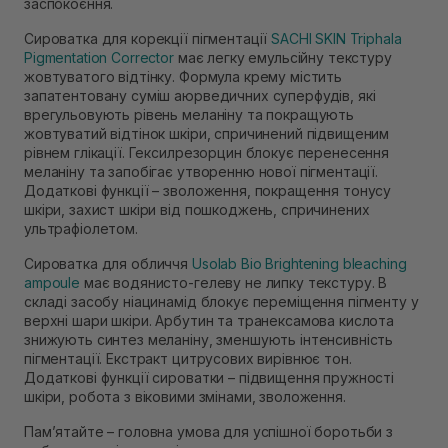
заспокоєння.
Сироватка для корекції пігментації
SACHI SKIN Triphala
Pigmentation Corrector
має легку емульсійну текстуру
жовтуватого відтінку. Формула крему містить
запатентовану суміш аюрведичних суперфудів, які
врегульовують рівень меланіну та покращують
жовтуватий відтінок шкіри, спричинений підвищеним
рівнем глікації. Гексилрезорцин блокує перенесення
меланіну та запобігає утворенню нової пігментації.
Додаткові функції – зволоження, покращення тонусу
шкіри, захист шкіри від пошкоджень, спричинених
ультрафіолетом.
Сироватка для обличчя
Usolab Bio Brightening bleaching
ampoule
має водянисто-гелеву не липку текстуру. В
складі засобу ніацинамід блокує переміщення пігменту у
верхні шари шкіри. Арбутин та транексамова кислота
знижують синтез меланіну, зменшують інтенсивність
пігментації. Екстракт цитрусових вирівнює тон.
Додаткові функції сироватки – підвищення пружності
шкіри, робота з віковими змінами, зволоження.
Памʼятайте – головна умова для успішної боротьби з