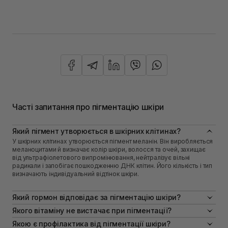
Часті запитання про пігментацію шкіри
Який пігмент утворюється в шкірних клітинах?
У шкірних клітинах утворюється пігмент меланін. Він виробляється
меланоцитами й визначає колір шкіри, волосся та очей, захищає
від ультрафіолетового випромінювання, нейтралізує вільні
радикали і запобігає пошкодженню ДНК клітин. Його кількість і тип
визначають індивідуальний відтінок шкіри.
Який гормон відповідає за пігментацію шкіри?
Меланоцитостимулюючий гормон, який продукується середньою
Якого вітаміну не вистачає при пігментації?
часткою гіпофіза, впливає на пігментний обмін. На роботу
При пігментації часто спостерігається нестача вітаміну С, який
Якою є профілактика від пігментації шкіри?
меланоцитів також впливає коливання рівня статевих гормонів –