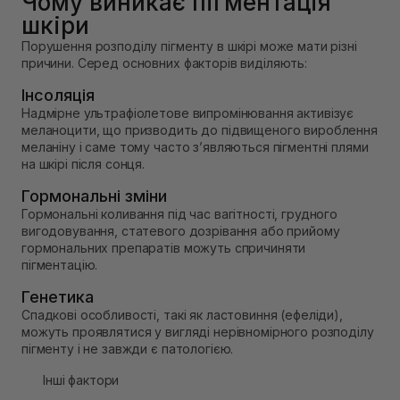
Чому виникає пігментація
шкіри
Порушення розподілу пігменту в шкірі може мати різні
причини. Серед основних факторів виділяють:
Інсоляція
Надмірне ультрафіолетове випромінювання активізує
меланоцити, що призводить до підвищеного вироблення
меланіну і саме тому часто з’являються пігментні плями
на шкірі після сонця.
Гормональні зміни
Гормональні коливання під час вагітності, грудного
вигодовування, статевого дозрівання або прийому
гормональних препаратів можуть спричиняти
пігментацію.
Генетика
Спадкові особливості, такі як ластовиння (ефеліди),
можуть проявлятися у вигляді нерівномірного розподілу
пігменту і не завжди є патологією.
Інші фактори