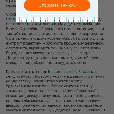
ефективності, засоби набувають великої популярності
Отримати знижку
серед клієнтів.
Сироватка для усунення пігментації
Hydropeptide
LumaPro-C
має молочкову текстуру, безпечний склад
без агресивних компонентів, підходить чутливій шкірі.
Вітамін С в стабільній формі, освітлюючі антиоксиданти
(метабіотікс ресвератрол, екстракт квітки маргаритки
багаторічної, екстракт кореня імбиру), галова кислота,
екстракт планктону – блокують процес меланогенезу,
освітлюють, вирівнюють тон, зменшують вікові плями.
Підходить для використання вранці та ввечері.
Додаткові функції сироватки – омолоджуючий ефект,
стимуляція вироблення колагену, зволоження.
Крем проти пігментації
Braderm Tramexal Cream
має
легку кремову текстуру з жовтим відтінком і практично
не має запаху. Основні компоненти засобу:
транексамова кислота – блокує синтез меланіну
(пігменту), працює на освітлення вікової, запальної
пігментації, знижує появу плям постакне; коєва кислота –
володіє відбілюючою дією і освітлює пігментні плями
шляхом пригнічення активності тирозинази, який бере
участь в синтезі меланіну. Додаткові функції – живлення,