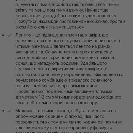
пігментні плями від сонця стають більш помітними
влітку та менш помітними взимку. Найчастіше
трапляється у людей зі світлим, рудим волоссям.
Позбутися назавжди ластовиння неможливо, проте з
віком його кількість зменшується.
Лентіго – це підвищена пігментація шкіри, що
проявляється появою округлих коричневих плям з
чіткими межами. З'являється лентіго на різних
частинах тіла. Сонячне лентіго проявляється у
вигляді дрібних коричневих пігментних плям від
сонця, що нагадують родимки. Здебільшого
з'являються на відкритих ділянках шкіри, що
піддаються сонячному опроміненню. Вікове лентіго
обумовлено комбінацією тривалого сонячного
впливу і вікових змін в організмі людини.
Проявляється поодинокими великими плямами
діаметром 1-2 см з чіткими кордонами однорідного
світло або темно-коричневого кольору.
Мелазма – це симетрична, набута пігментація на
опромінюваних сонцем ділянках, яка часто
проявляється як темні чи світло-коричневі плями на
тілі. Плями можуть мати неправильну форму та