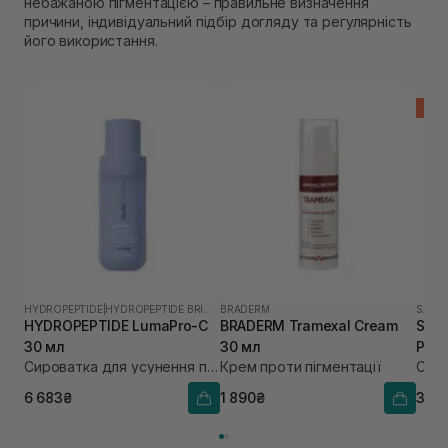
небажаною пігментацією – правильне визначення
причини, індивідуальний підбір догляду та регулярність
його використання.
-30%
HYDROPEPTIDE
|
HYDROPEPTIDE BRIGHTEN
BRADERM
SACHI
HYDROPEPTIDE LumaPro-C
BRADERM Tramexal Cream
SACH
30 мл
30 мл
Pigm
Сироватка для усунення пігментації
Крем проти пігментації
мл
6 683₴
1 890₴
3 4