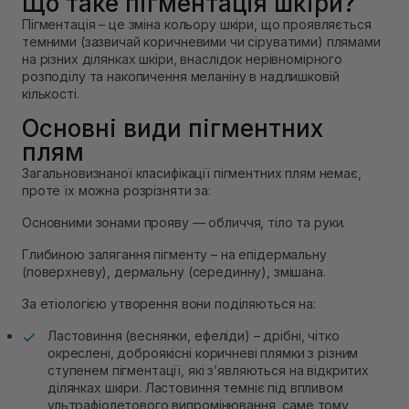
Що таке пігментація шкіри?
Пігментація – це зміна кольору шкіри, що проявляється
темними (зазвичай коричневими чи сіруватими) плямами
на різних ділянках шкіри, внаслідок нерівномірного
розподілу та накопичення меланіну в надлишковій
кількості.
Основні види пігментних
плям
Загальновизнаної класифікації пігментних плям немає,
проте їх можна розрізняти за:
Основними зонами прояву — обличчя, тіло та руки.
Глибиною залягання пігменту – на епідермальну
(поверхневу), дермальну (серединну), змішана.
За етіологією утворення вони поділяються на:
Ластовиння (веснянки, ефеліди) – дрібні, чітко
окреслені, доброякісні коричневі плямки з різним
ступенем пігментації, які зʼявляються на відкритих
ділянках шкіри. Ластовиння темніє під впливом
ультрафіолетового випромінювання, саме тому