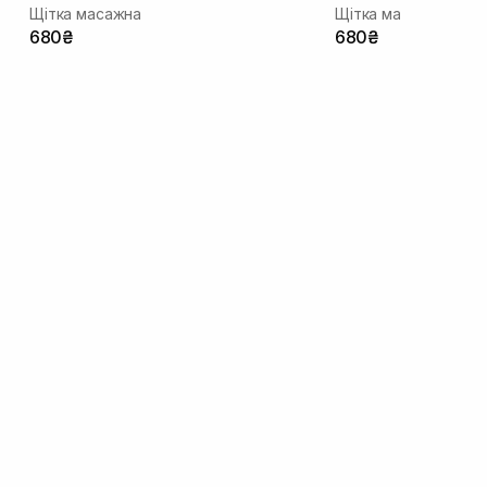
Щітка масажна
Щітка масажна
680₴
680₴