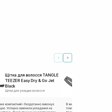
Щітка для волосся TANGLE
Щітка масаж
TEEZER Easy Dry & Go Jet
GARDEN Fing
Black
Medium Blac
Щітки для укладки волосся
Щітки для уклад
же компактний і бездоганно виконує
В мене густе волосся, коли мо
ію. Успішно замінила укладання на
тому мокре прочісую Janeke , 