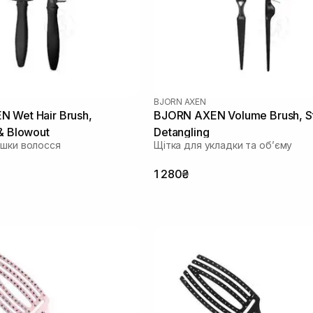
BJORN AXEN
 Wet Hair Brush,
BJORN AXEN Volume Brush, St
& Blowout
Detangling
ушки волосся
Щітка для укладки та обʼєму
1 280₴