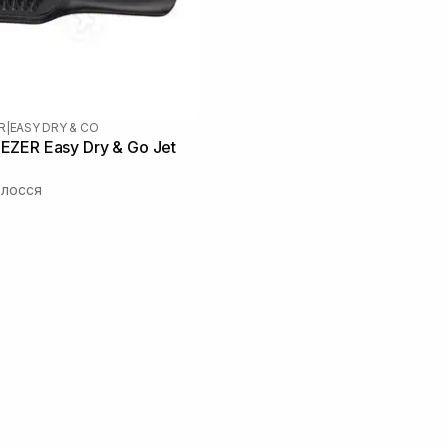
R
|
EASY DRY & CO
ZER Easy Dry & Go Jet
олосся