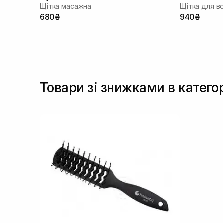
Щітка масажна
Щітка для в
680₴
940₴
Товари зі знижками в катего