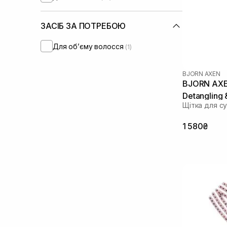
ЗАСІБ ЗА ПОТРЕБОЮ
Для обʼєму волосся
(1)
BJORN AXEN
BJORN AXEN
Detangling 
Щітка для с
1 580₴