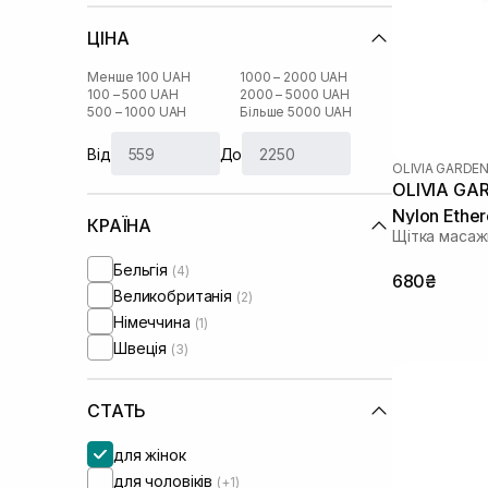
ЦІНА
Менше 100 UAH
1000 – 2000 UAH
100 – 500 UAH
2000 – 5000 UAH
500 – 1000 UAH
Більше 5000 UAH
Від
До
OLIVIA GARDE
OLIVIA GAR
Nylon Ether
КРАЇНА
Щітка масаж
Бельгія
(4)
680₴
Великобританія
(2)
Німеччина
(1)
Швеція
(3)
СТАТЬ
для жінок
для чоловіків
(+1)