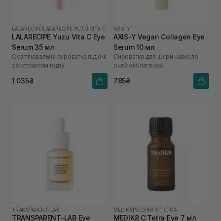
LALARECIPE
|
LALARECIPE YUZU VITA C
AXIS-Y
LALARECIPE Yuzu Vita C Eye
AXIS-Y Vegan Collagen Eye
Serum 35 мл
Serum 10 мл
Освітлювальна сироватка під очі
Сироватка для шкіри навколо
з екстрактом юдзу
очей з колагеном
1 035₴
785₴
TRANSPARENT-LAB
MEDIK8
|
MEDIK8 C-TETRA
TRANSPARENT-LAB Eye
MEDIK8 C Tetra Eye 7 мл