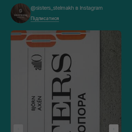
@sisters_stelmakh в Instagram
Підписатися