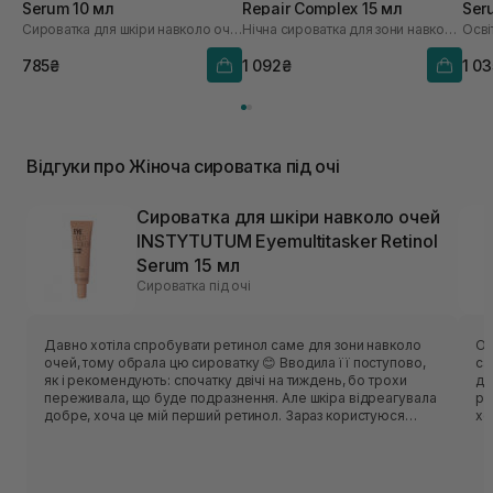
Serum 10 мл
Repair Complex 15 мл
Ser
Сироватка для шкіри навколо очей з колагеном
Нічна сироватка для зони навколо очей
785₴
1 092₴
1 0
Відгуки про Жіноча сироватка під очі
Сироватка для шкіри навколо очей
INSTYTUTUM Eyemultitasker Retinol
Serum 15 мл
Сироватка під очі
Давно хотіла спробувати ретинол саме для зони навколо
Од
очей, тому обрала цю сироватку 😊 Вводила її поступово,
са
як і рекомендують: спочатку двічі на тиждень, бо трохи
ді
переживала, що буде подразнення. Але шкіра відреагувала
ро
добре, хоча це мій перший ретинол. Зараз користуюся
хо
регулярно ввечері, і вже помічаю, що зона під очима
ге
виглядає більш гладенькою та свіжою, а дрібні зморшки
стали менш помітними. Подобається, що сироватка
комфортна, швидко вбирається і не залишає липкості. Засіб