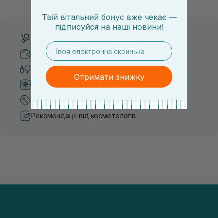
засобу для себе стає справжнім викликом. 2025 р...
завдяки великій кількості ко
Твій вітальний бонус вже чекає —
підписуйся
на
наші новини!
Безкоштовна доставка від 3000 UAH
email
Безпечні способи оплати
Тільки оригінальна косметика
Отримати знижку
Система бонусів та лояльності
Кращі ціни та топ товари
Рекомендації від косметологів