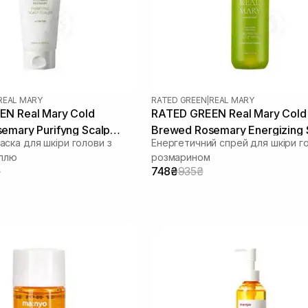
REAL MARY
RATED GREEN
|
REAL MARY
N Real Mary Cold
RATED GREEN Real Mary Cold
emary Purifyng Scalp
Brewed Rosemary Energizing 
ска для шкіри голови з
Енергетичний спрей для шкіри г
 мл
Spray 120 мл
іллю
розмарином
₴
748₴
935₴