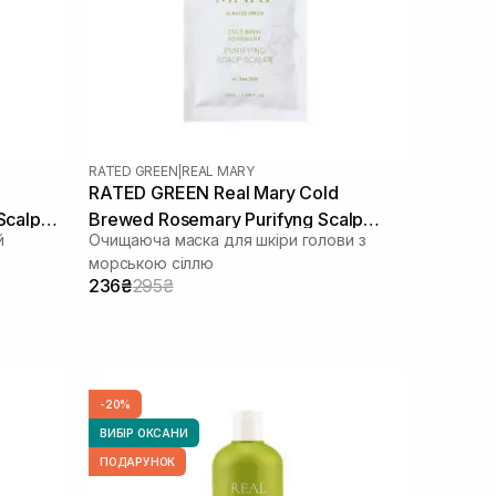
RATED GREEN
|
REAL MARY
RATED GREEN Real Mary Cold
Scalp
Brewed Rosemary Purifyng Scalp
й
Очищаюча маска для шкіри голови з
Scaler 50 мл
морською сіллю
236₴
295₴
-20%
ВИБІР ОКСАНИ
ПОДАРУНОК