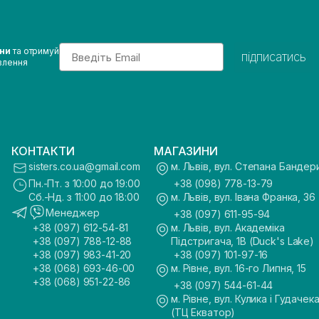
Email
ини
та отримуй
підписатись
влення
КОНТАКТИ
МАГАЗИНИ
sisters.co.ua@gmail.com
м. Львів, вул. Степана Бандер
Пн.-Пт. з 10:00 до 19:00
+38 (098) 778-13-79
Сб.-Нд. з 11:00 до 18:00
м. Львів, вул. Івана Франка, 36
Менеджер
+38 (097) 611-95-94
+38 (097) 612-54-81
м. Львів, вул. Академіка
+38 (097) 788-12-88
Підстригача, 1В (Duck's Lake)
+38 (097) 983-41-20
+38 (097) 101-97-16
+38 (068) 693-46-00
м. Рівне, вул. 16-го Липня, 15
+38 (068) 951-22-86
+38 (097) 544-61-44
м. Рівне, вул. Кулика і Гудачека
(ТЦ Екватор)