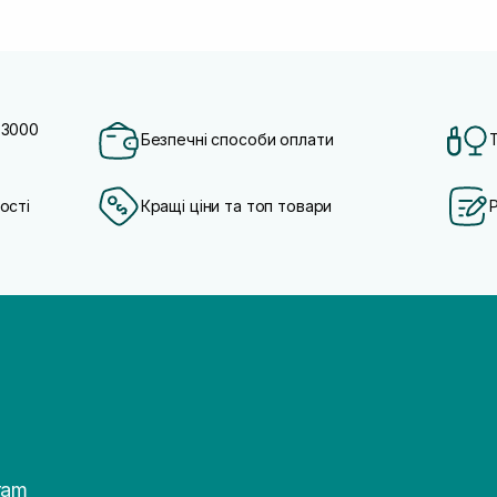
 3000
Безпечні способи оплати
ості
Кращі ціни та топ товари
ram