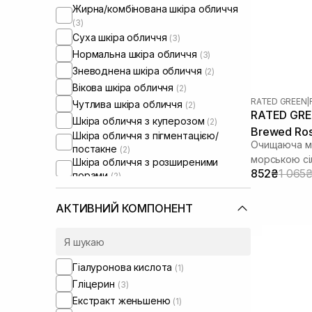
Жирна/комбінована шкіра обличчя
(3)
Суха шкіра обличчя
(3)
Нормальна шкіра обличчя
(3)
Зневоднена шкіра обличчя
(2)
Вікова шкіра обличчя
(2)
RATED GREEN
|
Чутлива шкіра обличчя
(2)
RATED GREE
Шкіра обличчя з куперозом
(2)
Brewed Ros
Шкіра обличчя з пігментацією/
Очищаюча ма
Scaler 200
постакне
(2)
морською с
Шкіра обличчя з розширеними
852₴
1 065
порами
(2)
Шкіра обличчя з порушеним
барʼєром
(2)
АКТИВНИЙ КОМПОНЕНТ
Шкіра обличчя з порушеним
мікробіомом
(2)
Жирна шкіра голови
(5)
Суха шкіра голови
(1)
Гіалуронова кислота
(1)
Проблемна шкіра голови
(5)
Гліцерин
(3)
Від випадіння та для стимуляції
Екстракт женьшеню
(1)
росту волосся
(1)