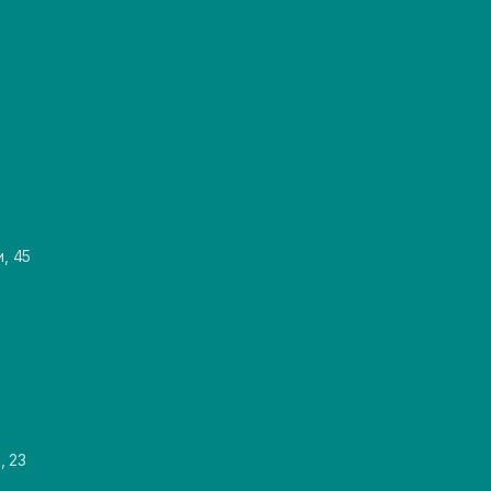
и, 45
, 23