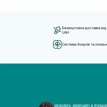
Безкоштовна доставка від
UAH
Система бонусів та лояльн
@sisters_stelmakh в Instag