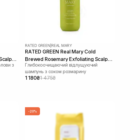
RATED GREEN
|
REAL MARY
RATED GREEN Real Mary Cold
Scalp
Brewed Rosemary Exfoliating Scalp
олови з
Глибокоочищаючий відлущуючий
Shampoo 400 ml
шампунь з соком розмарину
1 180₴
1 475₴
-20%