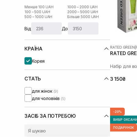
Менше 100 UAH
1000 – 2000 UAH
100 – 500 UAH
2000 – 5000 UAH
500 – 1000 UAH
Більше 5000 UAH
Від
До
RATED GREEN
|
КРАЇНА
RATED GRE
Корея
Набір для в
СТАТЬ
3 150₴
для жінок
(9)
для чоловіків
(5)
-20%
ЗАСІБ ЗА ПОТРЕБОЮ
ВИБІР ОКСАН
ПОДАРУНОК