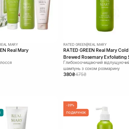
REAL MARY
RATED GREEN
|
REAL MARY
EN Real Mary
RATED GREEN Real Mary Cold
Brewed Rosemary Exfoliating 
олосся
Глибокоочищаючий відлущуючи
Shampoo 100 мл
шампунь з соком розмарину
380₴
475₴
-20%
И
ПОДАРУНОК