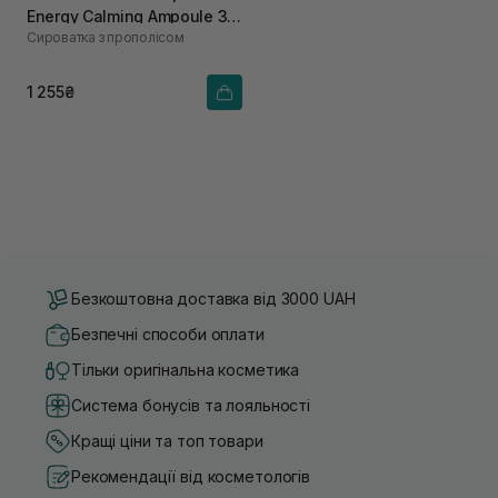
Energy Calming Ampoule 30
Сироватка з прополісом
мл
1 255₴
Безкоштовна доставка від 3000 UAH
Безпечні способи оплати
Тільки оригінальна косметика
Система бонусів та лояльності
Кращі ціни та топ товари
Рекомендації від косметологів