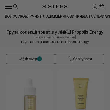
ВОЛОССЯ
ОБЛИЧЧЯ
ТІЛО
ДІМ
МЕРЧ
НОВИНКИ
БЕСТСЕЛЕРИ
АК
Група колекції товарів у лінійці Propolis Energy
|
Інтернет магазин косметики
Група колекції товарів у лінійці Propolis Energy
Фільтр
Сортувати
1