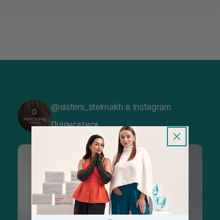
@sisters_stelmakh в Instagram
Підписатися