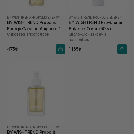
BY WISHTREND
|
PROPOLIS ENERGY
BY WISHTREND
|
PROPOLIS ENERGY
BY WISHTREND Propolis
BY WISHTREND Pro-biome
Energy Calming Ampoule 10
Balance Cream 50 мл
Сироватка з прополісом
Зволожуючий крем з
мл
прополісом
475₴
1 165₴
BY WISHTREND
|
PROPOLIS ENERGY
BY WISHTREND Propolis