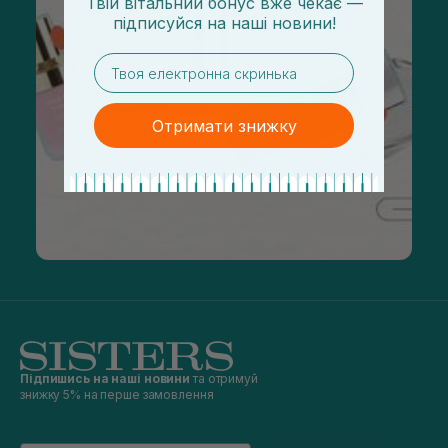
Твій вітальний бонус вже чекає —
підписуйся
на
наші новини!
email
Отримати знижку
Підпишись на наші новини
та отримуй
знижку 5% на перше замовлення