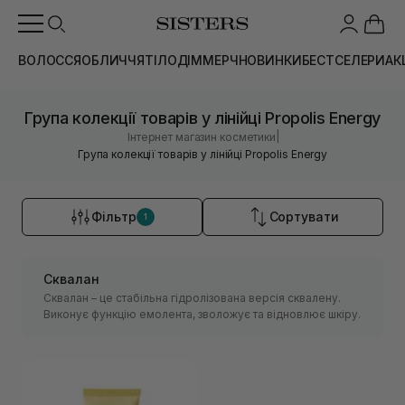
ВОЛОССЯ
ОБЛИЧЧЯ
ТІЛО
ДІМ
МЕРЧ
НОВИНКИ
БЕСТСЕЛЕРИ
АК
Група колекції товарів у лінійці Propolis Energy
|
Інтернет магазин косметики
Група колекції товарів у лінійці Propolis Energy
Фільтр
Сортувати
1
Сквалан
Сквалан – це стабільна гідролізована версія сквалену.
Виконує функцію емолента, зволожує та відновлює шкіру.