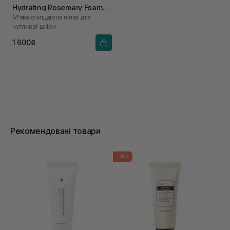
Hydrating Rosemary Foam
М'яка очищаюча пінка для
150 мл
чутливої ​​шкіри
1 600₴
Рекомендовані товари
-20%