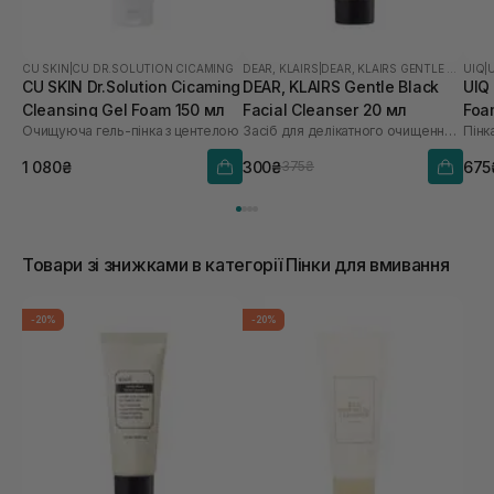
CU SKIN
|
CU DR.SOLUTION CICAMING
DEAR, KLAIRS
|
DEAR, KLAIRS GENTLE BLACK
UIQ
|
CU SKIN Dr.Solution Cicaming
DEAR, KLAIRS Gentle Black
UIQ
Cleansing Gel Foam 150 мл
Facial Cleanser 20 мл
Foa
Очищуюча гель-пінка з центелою
Засіб для делікатного очищення обличчя
Пінк
1 080₴
300₴
675
375₴
Товари зі знижками в категорії Пінки для вмивання
-20%
-20%