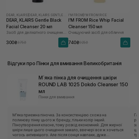
DEAR, KLAIRS
|
DEAR, KLAIRS GENTLE BLACK
I'M FROM
|
I'M FROM RICE
DEAR, KLAIRS Gentle Black
I'M FROM Rice Whip Facial
Facial Cleanser 20 мл
Cleanser 150 мл
Засіб для делікатного очищення обличчя
Очищуючий засіб для обличчя
300₴
740₴
375₴
925₴
Відгуки про Пінки для вмивання Великобританія
М`яка пінка для очищення шкіри
ROUND LAB 1025 Dokdo Cleanser 150
мл
Пінки для вмивання
Мʼяка приємна піночка. За консистенцією схожа на
Гарн
полинову пінку цього ж бренду, тільки колір інший.
рі
Піноутворення класне, тому розхід економний. Для жирної
засобу. Аромат відс
шкіри лише цього очищення замало, ввечері все ж хочеться
ць
чогось активнішого. Але після сонця навпаки, дуже
тригерить. У с