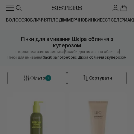
ВОЛОССЯ
ОБЛИЧЧЯ
ТІЛО
ДІМ
МЕРЧ
НОВИНКИ
БЕСТСЕЛЕРИ
АК
Пінки для вмивання Шкіра обличчя з
куперозом
|
|
Інтернет магазин косметики
Засоби для вмивання обличчя
|
Пінки для вмивання
Засіб за потребою: Шкіра обличчя з куперозом
Фільтр
Сортувати
1