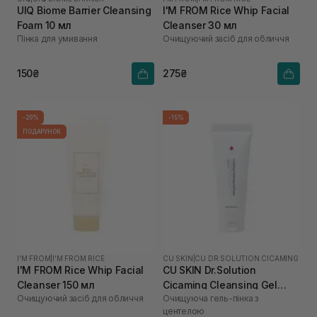
UIQ Biome Barrier Cleansing
I'M FROM Rice Whip Facial
Foam 10 мл
Cleanser 30 мл
Пінка для умивання
Очищуючий засіб для обличчя
150₴
275₴
-20%
-15%
ПОДАРУНОК
I'M FROM
|
I'M FROM RICE
CU SKIN
|
CU DR.SOLUTION CICAMING
I'M FROM Rice Whip Facial
CU SKIN Dr.Solution
Cleanser 150 мл
Cicaming Cleansing Gel
Очищуючий засіб для обличчя
Очищуюча гель-пінка з
Foam 150 мл
центелою