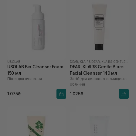
USOLAB
DEAR, KLAIRS
|
DEAR, KLAIRS GENTLE BLACK
USOLAB Bio Cleanser Foam
DEAR, KLAIRS Gentle Black
150 мл
Facial Cleanser 140 мл
Пінка для вмивання
Засіб для делікатного очищення
обличчя
1 075₴
1 025₴