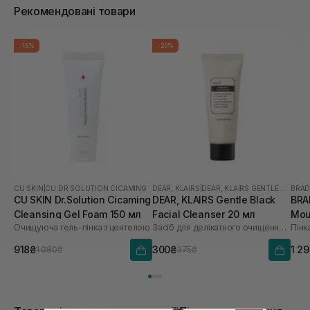
Рекомендовані товари
-15%
-20%
CU SKIN
|
CU DR.SOLUTION CICAMING
DEAR, KLAIRS
|
DEAR, KLAIRS GENTLE BLACK
BRA
CU SKIN Dr.Solution Cicaming
DEAR, KLAIRS Gentle Black
BRA
Cleansing Gel Foam 150 мл
Facial Cleanser 20 мл
Mou
Очищуюча гель-пінка з центелою
Засіб для делікатного очищення обличчя
Пінк
918₴
300₴
1 2
1 080₴
375₴