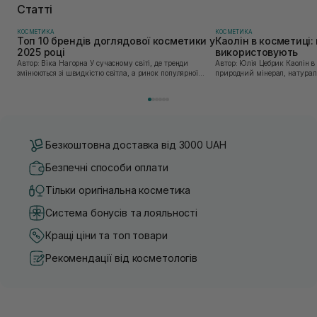
Статті
КОСМЕТИКА
КОСМЕТИКА
Топ 10 брендів доглядової косметики у
Каолін в косметиці: 
2025 році
використовують
Автор: Віка Нагорна У сучасному світі, де тренди
Автор: Юлія Цебрик Каолін в косметології – це
змінюються зі швидкістю світла, а ринок популярної
природний мінерал, натураль
косметики переповнений новими пропозиціями, вибір
безліч переваг для шкіри обл
засобу для себе стає справжнім викликом. 2025 р...
завдяки великій кількості ко
Безкоштовна доставка від 3000 UAH
Безпечні способи оплати
Тільки оригінальна косметика
Система бонусів та лояльності
Кращі ціни та топ товари
Рекомендації від косметологів