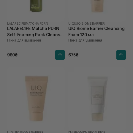
LALARECIPE
|
MATCHA PDRN
UIQ
|
UIQ BIOME BARRIER
LALARECIPE Matcha PDRN
UIQ Biome Barrier Cleansing
Self-Foaming Pack Cleanser
Foam 120 мл
Пінка для вмивання
Пінка для умивання
200 мл
980₴
675₴
UIQ
|
UIQ BIOME BARRIER
I'M FROM
|
I'M FROM RICE