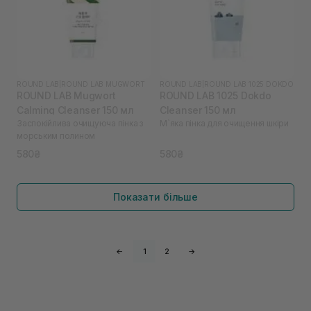
ROUND LAB
|
ROUND LAB MUGWORT
ROUND LAB
|
ROUND LAB 1025 DOKDO
ROUND LAB Mugwort
ROUND LAB 1025 Dokdo
Calming Cleanser 150 мл
Cleanser 150 мл
Заспокійлива очищуюча пінка з
М`яка пінка для очищення шкіри
морським полином
580₴
580₴
Показати більше
←
1
2
→