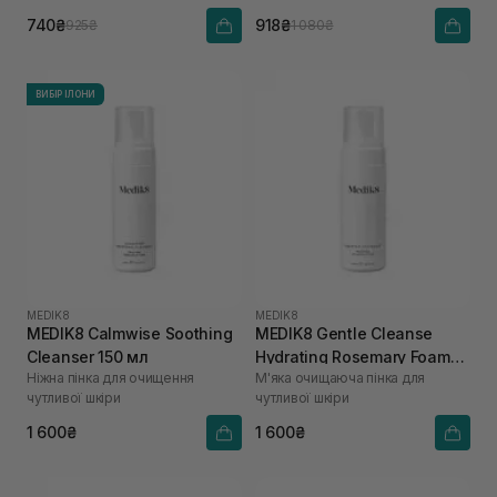
740₴
918₴
925₴
1 080₴
ВИБІР ІЛОНИ
MEDIK8
MEDIK8
MEDIK8 Calmwise Soothing
MEDIK8 Gentle Cleanse
Cleanser 150 мл
Hydrating Rosemary Foam
Ніжна пінка для очищення
М'яка очищаюча пінка для
150 мл
чутливої шкіри
чутливої ​​шкіри
1 600₴
1 600₴