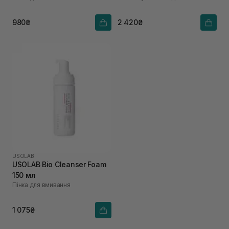
980₴
2 420₴
USOLAB
USOLAB Bio Cleanser Foam
150 мл
Пінка для вмивання
1 075₴