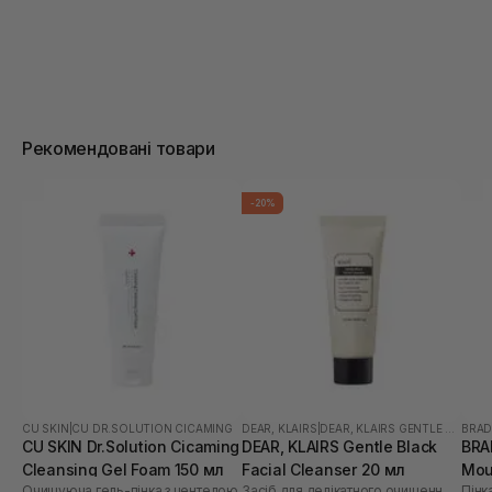
Рекомендовані товари
-20%
CU SKIN
|
CU DR.SOLUTION CICAMING
DEAR, KLAIRS
|
DEAR, KLAIRS GENTLE BLACK
BRA
CU SKIN Dr.Solution Cicaming
DEAR, KLAIRS Gentle Black
BRA
Cleansing Gel Foam 150 мл
Facial Cleanser 20 мл
Mou
Очищуюча гель-пінка з центелою
Засіб для делікатного очищення обличчя
Пінк