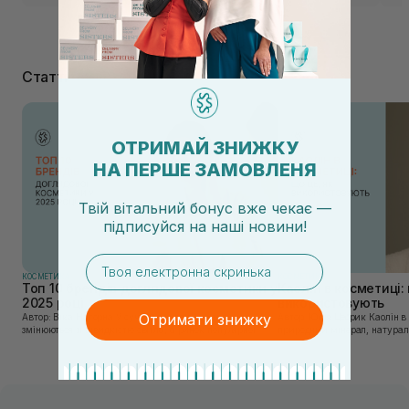
Статті
ОТРИМАЙ ЗНИЖКУ
НА ПЕРШЕ ЗАМОВЛЕНЯ
Твій вітальний бонус вже чекає —
підписуйся
на
наші новини!
email
КОСМЕТИКА
КОСМЕТИКА
Топ 10 брендів доглядової косметики у
Каолін в косметиці: 
2025 році
використовують
Отримати знижку
Автор: Віка Нагорна У сучасному світі, де тренди
Автор: Юлія Цебрик Каолін в косметології – це
змінюються зі швидкістю світла, а ринок популярної
природний мінерал, натураль
косметики переповнений новими пропозиціями, вибір
безліч переваг для шкіри обл
засобу для себе стає справжнім викликом. 2025 р...
завдяки великій кількості ко