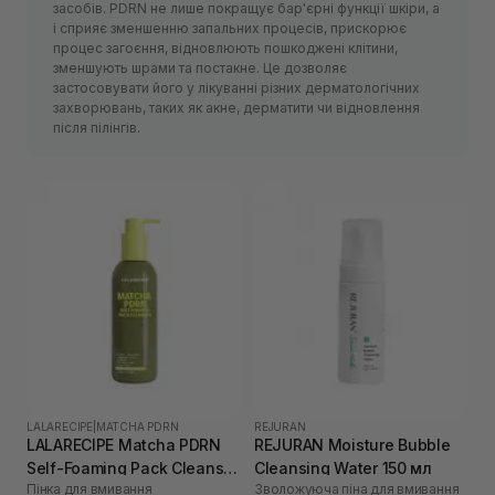
засобів. PDRN не лише покращує бар'єрні функції шкіри, а
і сприяє зменшенню запальних процесів, прискорює
процес загоєння, відновлюють пошкоджені клітини,
зменшують шрами та постакне. Це дозволяє
застосовувати його у лікуванні різних дерматологічних
захворювань, таких як акне, дерматити чи відновлення
після пілінгів.
LALARECIPE
|
MATCHA PDRN
REJURAN
LALARECIPE Matcha PDRN
REJURAN Moisture Bubble
Self-Foaming Pack Cleanser
Cleansing Water 150 мл
Пінка для вмивання
Зволожуюча піна для вмивання
200 мл