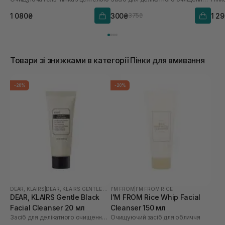
1 080₴
300₴
1 2
375₴
Товари зі знижками в категорії Пінки для вмивання
-20%
-20%
DEAR, KLAIRS
|
DEAR, KLAIRS GENTLE BLACK
I'M FROM
|
I'M FROM RICE
DEAR, KLAIRS Gentle Black
I'M FROM Rice Whip Facial
Facial Cleanser 20 мл
Cleanser 150 мл
Засіб для делікатного очищення обличчя
Очищуючий засіб для обличчя