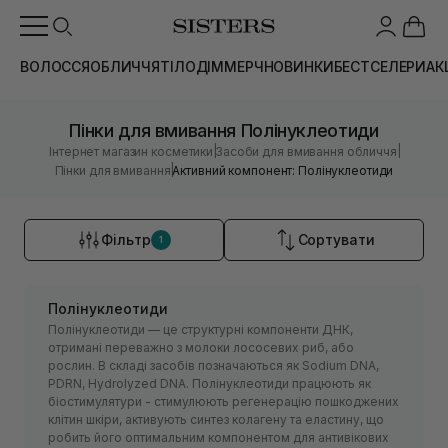
ВОЛОССЯ
ОБЛИЧЧЯ
ТІЛО
ДІМ
МЕРЧ
НОВИНКИ
БЕСТСЕЛЕРИ
АК
Пінки для вмивання Полінуклеотиди
|
|
Інтернет магазин косметики
Засоби для вмивання обличчя
|
Пінки для вмивання
Активний компонент: Полінуклеотиди
Фільтр
Сортувати
1
Полінуклеотиди
Полінуклеотиди — це структурні компоненти ДНК,
отримані переважно з молоки лососевих риб, або
рослин. В складі засобів позначаються як Sodium DNA,
PDRN, Hydrolyzed DNA. Полінуклеотиди працюють як
біостимулятури - стимулюють регенерацію пошкоджених
клітин шкіри, активують синтез колагену та еластину, що
робить його оптимальним компонентом для антивікових