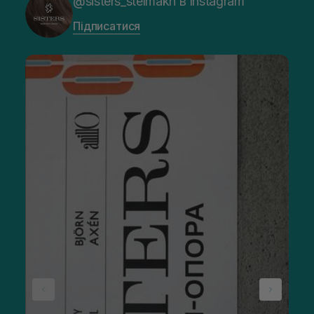
@sisters_stelmakh в Instagram
Підписатися