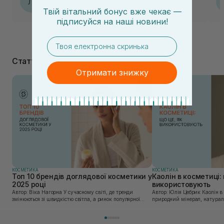
Л
06.08.2026, 23:32
Твій вітальний бонус вже чекає —
підписуйся
на
наші новини!
email
Статті
Отримати знижку
КОСМЕТИКА
КОСМЕТИКА
Топ 10 брендів доглядової косметики у
Каолін в косметиці: 
2025 році
використовують
Автор: Віка Нагорна У сучасному світі, де тренди
Автор: Юлія Цебрик Каолін в косметології – це
змінюються зі швидкістю світла, а ринок популярної
природний мінерал, натураль
косметики переповнений новими пропозиціями, вибір
безліч переваг для шкіри обл
засобу для себе стає справжнім викликом. 2025 р...
завдяки великій кількості ко