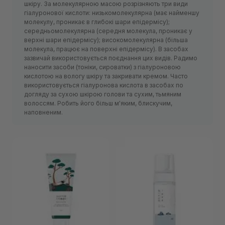
шкіру. За молекулярною масою розрізняють три види
гіалуронової кислоти: низькомолекулярна (має найменшу
молекулу, проникає в глибокі шари епідермісу);
середньомолекулярна (середня молекула, проникає у
верхні шари епідермісу); високомолекулярна (більша
молекула, працює на поверхні епідермісу). В засобах
зазвичай використовується поєднання цих видів. Радимо
наносити засоби (тоніки, сироватки) з гіалуроновою
кислотою на вологу шкіру та закривати кремом. Часто
використовується гіалуронова кислота в засобах по
догляду за сухою шкірою голови та сухим, тьмяним
волоссям. Робить його більш м'яким, блискучим,
наповненим.