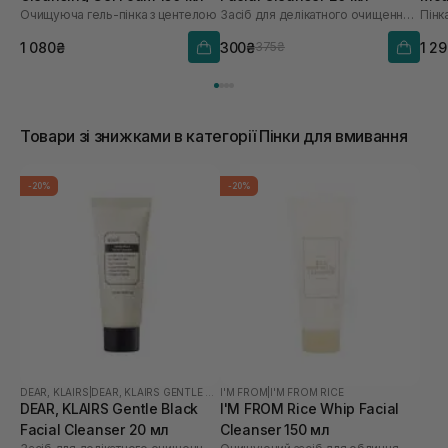
Очищуюча гель-пінка з центелою
Засіб для делікатного очищення обличчя
Пінк
1 080₴
300₴
1 2
375₴
Товари зі знижками в категорії Пінки для вмивання
-20%
-20%
DEAR, KLAIRS
|
DEAR, KLAIRS GENTLE BLACK
I'M FROM
|
I'M FROM RICE
DEAR, KLAIRS Gentle Black
I'M FROM Rice Whip Facial
Facial Cleanser 20 мл
Cleanser 150 мл