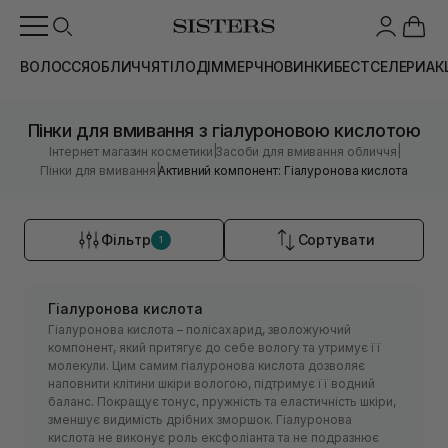
ВОЛОССЯ
ОБЛИЧЧЯ
ТІЛО
ДІМ
МЕРЧ
НОВИНКИ
БЕСТСЕЛЕРИ
АК
Пінки для вмивання з гіалуроновою кислотою
|
|
Інтернет магазин косметики
Засоби для вмивання обличчя
|
Пінки для вмивання
Активний компонент: Гіалуронова кислота
Фільтр
Сортувати
1
Гіалуронова кислота
Гіалуронова кислота – полісахарид, зволожуючий
компонент, який притягує до себе вологу та утримує її
молекули. Цим самим гіалуронова кислота дозволяє
наповнити клітини шкіри вологою, підтримує її водний
баланс. Покращує тонус, пружність та еластичність шкіри,
зменшує видимість дрібних зморшок. Гіалуронова
кислота не виконує роль ексфоліанта та не подразнює