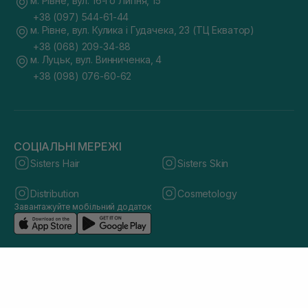
м. Рівне, вул. 16-го Липня, 15
+38 (097) 544-61-44
м. Рівне, вул. Кулика і Гудачека, 23 (ТЦ Екватор)
+38 (068) 209-34-88
м. Луцьк, вул. Винниченка, 4
+38 (098) 076-60-62
СОЦІАЛЬНІ МЕРЕЖІ
Sisters Hair
Sisters Skin
Distribution
Cosmetology
Завантажуйте мобільний додаток
© 2026 sisters.co.ua. Всі права захищено