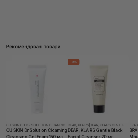
Рекомендовані товари
-20%
CU SKIN
|
CU DR.SOLUTION CICAMING
DEAR, KLAIRS
|
DEAR, KLAIRS GENTLE BLACK
BRA
CU SKIN Dr.Solution Cicaming
DEAR, KLAIRS Gentle Black
BRA
Cleansing Gel Foam 150 мл
Facial Cleanser 20 мл
Mou