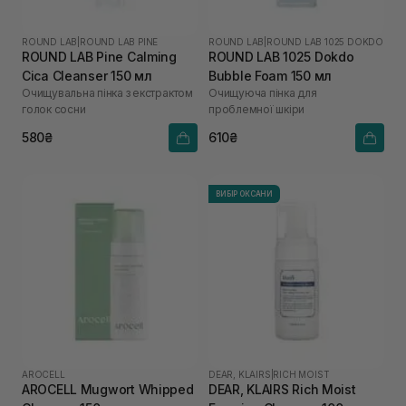
ROUND LAB
|
ROUND LAB PINE
ROUND LAB
|
ROUND LAB 1025 DOKDO
ROUND LAB Pine Calming
ROUND LAB 1025 Dokdo
Cica Cleanser 150 мл
Bubble Foam 150 мл
Очищувальна пінка з екстрактом
Очищуюча пінка для
голок сосни
проблемної шкіри
580₴
610₴
ВИБІР ОКСАНИ
AROCELL
DEAR, KLAIRS
|
RICH MOIST
AROCELL Mugwort Whipped
DEAR, KLAIRS Rich Moist