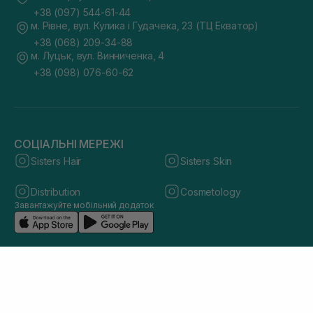
+38 (097) 544-61-44
м. Рівне, вул. Кулика і Гудачека, 23 (ТЦ Екватор)
+38 (068) 209-34-88
м. Луцьк, вул. Винниченка, 4
+38 (098) 076-60-62
СОЦІАЛЬНІ МЕРЕЖІ
Sisters Hair
Sisters Skin
Distribution
Cosmetology
Завантажуйте мобільний додаток
© 2026 sisters.co.ua. Всі права захищено