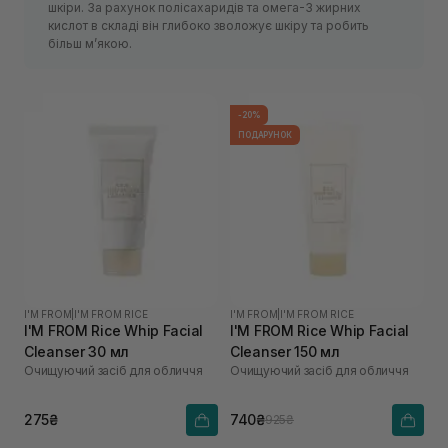
шкіри. За рахунок полісахаридів та омега-3 жирних
кислот в складі він глибоко зволожує шкіру та робить
більш м’якою.
-20%
ПОДАРУНОК
I'M FROM
|
I'M FROM RICE
I'M FROM
|
I'M FROM RICE
I'M FROM Rice Whip Facial
I'M FROM Rice Whip Facial
Cleanser 30 мл
Cleanser 150 мл
Очищуючий засіб для обличчя
Очищуючий засіб для обличчя
275₴
740₴
925₴