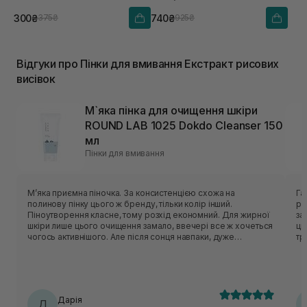
300₴
740₴
375₴
925₴
Відгуки про Пінки для вмивання Екстракт рисових
висівок
М`яка пінка для очищення шкіри
ROUND LAB 1025 Dokdo Cleanser 150
мл
Пінки для вмивання
Мʼяка приємна піночка. За консистенцією схожа на
Гарн
полинову пінку цього ж бренду, тільки колір інший.
рі
Піноутворення класне, тому розхід економний. Для жирної
засобу. Аромат відс
шкіри лише цього очищення замало, ввечері все ж хочеться
ць
чогось активнішого. Але після сонця навпаки, дуже
тригерить. У с
делікатно очищає, не пересушуючи шкіру. На розацеа
то
очисник не тригерив, отже тест на чутливість пройшов
очисник. Із мі
успішно.
пр
крише
кр
Дарія
Д