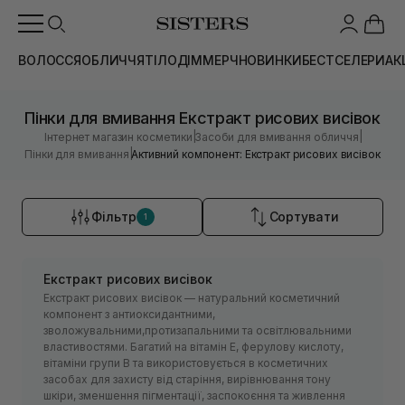
ВОЛОССЯ
ОБЛИЧЧЯ
ТІЛО
ДІМ
МЕРЧ
НОВИНКИ
БЕСТСЕЛЕРИ
АК
Пінки для вмивання Екстракт рисових висівок
|
|
Інтернет магазин косметики
Засоби для вмивання обличчя
|
Пінки для вмивання
Активний компонент: Екстракт рисових висівок
Фільтр
Сортувати
1
Екстракт рисових висівок
Екстракт рисових висівок — натуральний косметичний
компонент з антиоксидантними,
зволожувальними,протизапальними та освітлювальними
властивостями. Багатий на вітамін Е, ферулову кислоту,
вітаміни групи В та використовується в косметичних
засобах для захисту від старіння, вирівнювання тону
шкіри, зменшення пігментації, заспокоєння та живлення