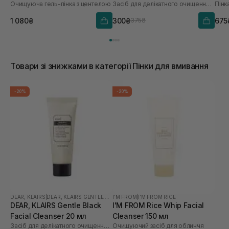
Очищуюча гель-пінка з центелою
Засіб для делікатного очищення обличчя
Пінк
1 080₴
300₴
675
375₴
Товари зі знижками в категорії Пінки для вмивання
-20%
-20%
DEAR, KLAIRS
|
DEAR, KLAIRS GENTLE BLACK
I'M FROM
|
I'M FROM RICE
DEAR, KLAIRS Gentle Black
I'M FROM Rice Whip Facial
Facial Cleanser 20 мл
Cleanser 150 мл
Засіб для делікатного очищення обличчя
Очищуючий засіб для обличчя