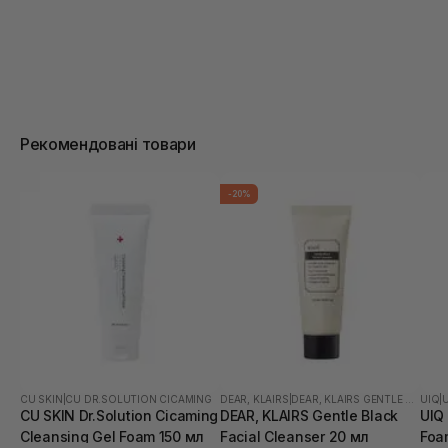
Рекомендовані товари
-20%
CU SKIN
|
CU DR.SOLUTION CICAMING
DEAR, KLAIRS
|
DEAR, KLAIRS GENTLE BLACK
UIQ
|
CU SKIN Dr.Solution Cicaming
DEAR, KLAIRS Gentle Black
UIQ
Cleansing Gel Foam 150 мл
Facial Cleanser 20 мл
Foa