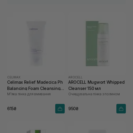
CELIMAX
AROCELL
Celimax Relief Madecica Ph
AROCELL Mugwort Whipped
Balancing Foam Cleansing
Cleanser 150 мл
Мʼяка пінка для вмивання
Очищувальна пінка з полином
150 мл
615₴
950₴