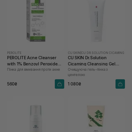
PEROLITE
CU SKIN
|
CU DR.SOLUTION CICAMING
PEROLITE Acne Cleanser
CU SKIN Dr.Solution
with 1% Benzoyl Peroxide
Cicaming Cleansing Gel
Пінка для вмивання проти акне
Очищуюча гель-пінка з
100 мл
Foam 150 мл
центелою
560₴
1 080₴