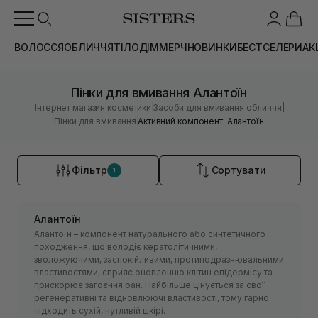
ВОЛОССЯ
ОБЛИЧЧЯ
ТІЛО
ДІМ
МЕРЧ
НОВИНКИ
БЕСТСЕЛЕРИ
АК
Пінки для вмивання Алантоїн
|
|
Інтернет магазин косметики
Засоби для вмивання обличчя
|
Пінки для вмивання
Активний компонент: Алантоїн
Фільтр
Сортувати
1
Алантоїн
Алантоїн – компонент натурального або синтетичного
походження, що володіє кератолітичними,
зволожуючими, заспокійливими, протиподразнювальними
властивостями, сприяє оновленню клітин епідермісу та
прискорює загоєння ран. Найбільше цінується за свої
регенеративні та відновлюючі властивості, тому гарно
підходить сухій, чутливій шкірі.