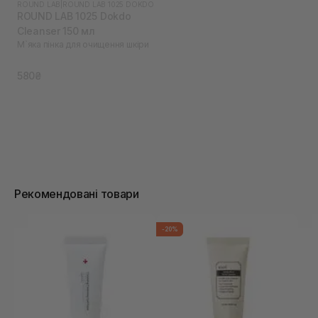
ROUND LAB
|
ROUND LAB 1025 DOKDO
ROUND LAB 1025 Dokdo
Cleanser 150 мл
М`яка пінка для очищення шкіри
580₴
Рекомендовані товари
-20%