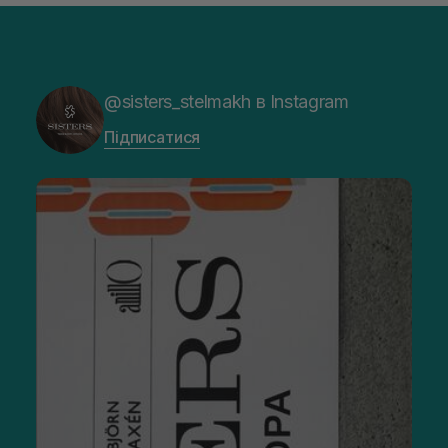
@sisters_stelmakh в Instagram
Підписатися