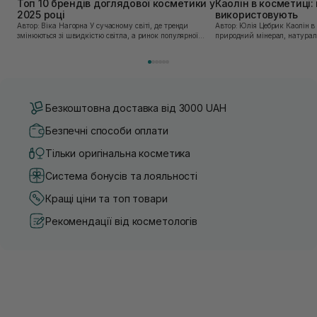
Топ 10 брендів доглядової косметики у
Каолін в косметиці: 
2025 році
використовують
Автор: Віка Нагорна У сучасному світі, де тренди
Автор: Юлія Цебрик Каолін в косметології – це
змінюються зі швидкістю світла, а ринок популярної
природний мінерал, натураль
косметики переповнений новими пропозиціями, вибір
безліч переваг для шкіри обл
засобу для себе стає справжнім викликом. 2025 р...
завдяки великій кількості ко
Безкоштовна доставка від 3000 UAH
Безпечні способи оплати
Тільки оригінальна косметика
Система бонусів та лояльності
Кращі ціни та топ товари
Рекомендації від косметологів