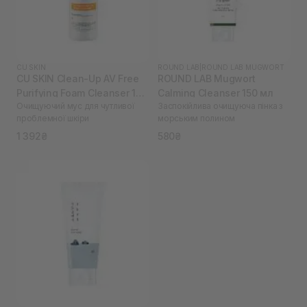
CU SKIN
ROUND LAB
|
ROUND LAB MUGWORT
CU SKIN Clean-Up AV Free
ROUND LAB Mugwort
Purifying Foam Cleanser 180
Calming Cleanser 150 мл
Очищуючий мус для чутливої
Заспокійлива очищуюча пінка з
мл
проблемної шкіри
морським полином
1 392₴
580₴