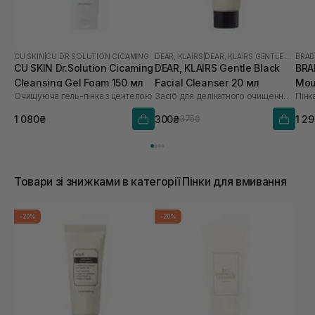
CU SKIN
|
CU DR.SOLUTION CICAMING
DEAR, KLAIRS
|
DEAR, KLAIRS GENTLE BLACK
BRA
CU SKIN Dr.Solution Cicaming
DEAR, KLAIRS Gentle Black
BRA
Cleansing Gel Foam 150 мл
Facial Cleanser 20 мл
Mou
Очищуюча гель-пінка з центелою
Засіб для делікатного очищення обличчя
Пінк
1 080₴
300₴
1 2
375₴
Товари зі знижками в категорії Пінки для вмивання
-20%
-20%