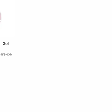
n Gel
лагеном