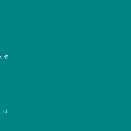
и, 45
, 23