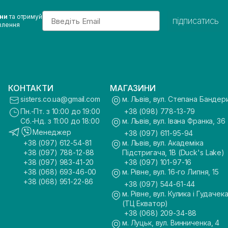
Email
ини
та отримуй
підписатись
влення
КОНТАКТИ
МАГАЗИНИ
sisters.co.ua@gmail.com
м. Львів, вул. Степана Бандер
Пн.-Пт. з 10:00 до 19:00
+38 (098) 778-13-79
Сб.-Нд. з 11:00 до 18:00
м. Львів, вул. Івана Франка, 36
Менеджер
+38 (097) 611-95-94
+38 (097) 612-54-81
м. Львів, вул. Академіка
+38 (097) 788-12-88
Підстригача, 1В (Duck's Lake)
+38 (097) 983-41-20
+38 (097) 101-97-16
+38 (068) 693-46-00
м. Рівне, вул. 16-го Липня, 15
+38 (068) 951-22-86
+38 (097) 544-61-44
м. Рівне, вул. Кулика і Гудачека
(ТЦ Екватор)
+38 (068) 209-34-88
м. Луцьк, вул. Винниченка, 4