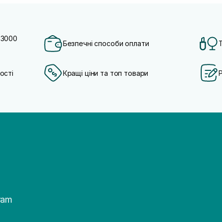
 3000
Безпечні способи оплати
ості
Кращі ціни та топ товари
ram