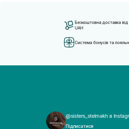
Безкоштовна доставка від
UAH
Система бонусів та лояльн
@sisters_stelmakh в Instag
Підписатися