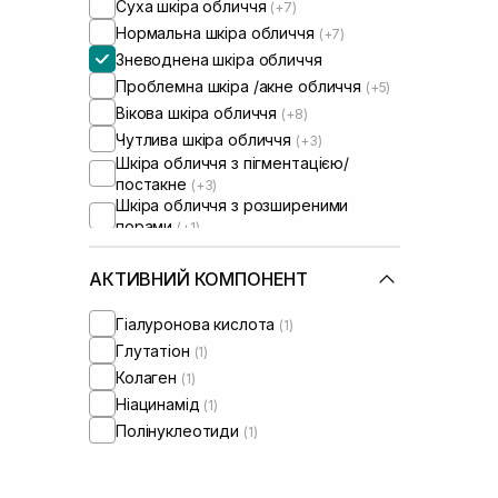
Суха шкіра обличчя
(+7)
Нормальна шкіра обличчя
(+7)
Зневоднена шкіра обличчя
Проблемна шкіра /акне обличчя
(+5)
Вікова шкіра обличчя
(+8)
Чутлива шкіра обличчя
(+3)
Шкіра обличчя з пігментацією/
постакне
(+3)
Шкіра обличчя з розширеними
порами
(+1)
Шкіра обличчя з порушеним
барʼєром
(+2)
АКТИВНИЙ КОМПОНЕНТ
Шкіра обличчя з порушеним
мікробіомом
(+1)
Гіалуронова кислота
(1)
Зволожуючі сироватки для
Глутатіон
(1)
обличчя
(+1)
Колаген
(1)
Ніацинамід
(1)
Полінуклеотиди
(1)