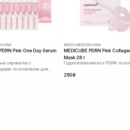
N PINK
MEDICUBE
|
PDRN PINK
PDRN Pink One Day Serum
MEDICUBE PDRN Pink Collage
Mask 28 г
на сироватка з
Гідрогелева маска з PDRN та ко
идами та колагеном для
290₴