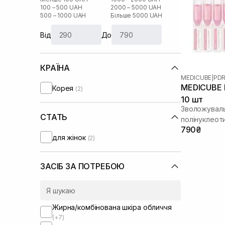
100 – 500 UAH
2000 – 5000 UAH
500 – 1000 UAH
Більше 5000 UAH
Від
До
КРАЇНА
MEDICUBE
|
PDR
MEDICUBE 
Корея
(2)
10 шт
Зволожуваль
СТАТЬ
полінуклеот
790₴
сяйва шкіри
для жінок
(2)
ЗАСІБ ЗА ПОТРЕБОЮ
Жирна/комбінована шкіра обличчя
(+7)