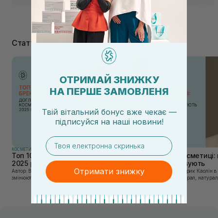
Статті
ОТРИМАЙ ЗНИЖКУ
НА ПЕРШЕ ЗАМОВЛЕНЯ
Твій вітальний бонус вже чекає —
підписуйся
на
наші новини!
email
КОСМЕТИКА
КОСМЕТИКА
Топ 10 брендів доглядової косметики у
Каолін в косметиці: 
2025 році
використовують
Отримати знижку
Автор: Віка Нагорна У сучасному світі, де тренди
Автор: Юлія Цебрик Каолін в косметології – це
змінюються зі швидкістю світла, а ринок популярної
природний мінерал, натураль
косметики переповнений новими пропозиціями, вибір
безліч переваг для шкіри обл
засобу для себе стає справжнім викликом. 2025 р...
завдяки великій кількості ко