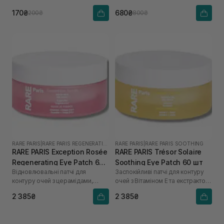
170₴
680₴
200₴
800₴
RARE PARIS
|
RARE PARIS REGENERATING
RARE PARIS
|
RARE PARIS SOOTHING
RARE PARIS Exception Rosée
RARE PARIS Trésor Solaire
Regenerating Eye Patch 60
Soothing Eye Patch 60 шт
Відновлювальні патчі для
Заспокійливі патчі для контуру
шт
контуру очей з церамідами,
очей з Вітаміном Е та екстрактом
Омега 3 та 6
арніки
2 385₴
2 385₴