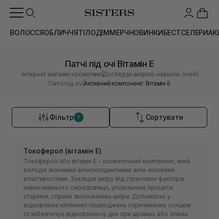
ВОЛОССЯ
ОБЛИЧЧЯ
ТІЛО
ДІМ
МЕРЧ
НОВИНКИ
БЕСТСЕЛЕРИ
АК
Патчі під очі Вітамін Е
|
|
Інтернет магазин косметики
Догляд за шкірою навколо очей
|
Патчі під очі
Активний компонент: Вітамін Е
Фільтр
Сортувати
1
Токоферол (вітамін Е)
Токоферол або вітамін Е – косметичний компонент, який
володіє значними антиоксидантними анти-віковими
властивостями. Захищає шкіру від стресових факторів
навколишнього середовища, уповільнює процеси
старіння, сприяє зволоженню шкіри. Допомагає у
відновленні клітинних пошкоджень спричинених сонцем
та забезпечує відновлюючу дію при шрамах або опіках.