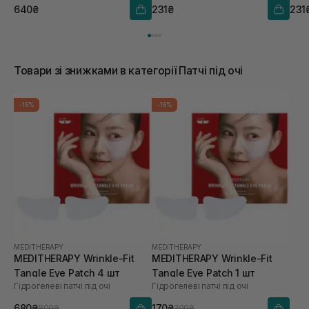
640₴
231₴
231
Товари зі знижками в категорії Патчі під очі
-15%
-15%
MEDITHERAPY
MEDITHERAPY
MEDITHERAPY Wrinkle-Fit
MEDITHERAPY Wrinkle-Fit
Tangle Eye Patch 4 шт
Tangle Eye Patch 1 шт
Гідрогелеві патчі під очі
Гідрогелеві патчі під очі
680₴
170₴
800₴
200₴