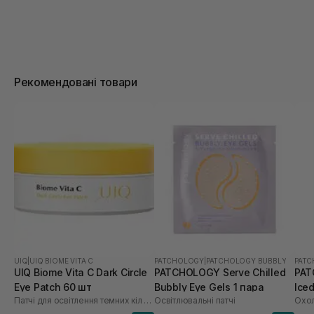
Рекомендовані товари
UIQ
|
UIQ BIOME VITA C
PATCHOLOGY
|
PATCHOLOGY BUBBLY
PAT
UIQ Biome Vita C Dark Circle
PATCHOLOGY Serve Chilled
PAT
Eye Patch 60 шт
Bubbly Eye Gels 1 пара
Iced
Патчі для освітлення темних кіл під очима
Освітлювальні патчі
Охол