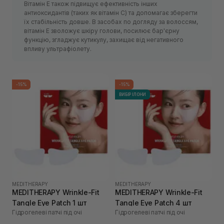
Вітамін Е також підвищує ефективність інших
антиоксидантів (таких як вітамін С) та допомагає зберегти
їх стабільність довше. В засобах по догляду за волоссям,
вітамін Е зволожує шкіру голови, посилює бар'єрну
функцію, згладжує кутикулу, захищає від негативного
впливу ультрафіолету.
-15%
-15%
ВИБІР ІЛОНИ
MEDITHERAPY
MEDITHERAPY
MEDITHERAPY Wrinkle-Fit
MEDITHERAPY Wrinkle-Fit
Tangle Eye Patch 1 шт
Tangle Eye Patch 4 шт
Гідрогелеві патчі під очі
Гідрогелеві патчі під очі