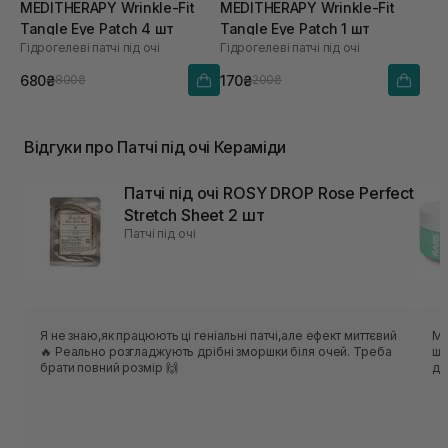
MEDITHERAPY Wrinkle-Fit
MEDITHERAPY Wrinkle-Fit
Tangle Eye Patch 4 шт
Tangle Eye Patch 1 шт
Гідрогелеві патчі під очі
Гідрогелеві патчі під очі
680₴
170₴
800₴
200₴
Відгуки про Патчі під очі Кераміди
Патчі під очі ROSY DROP Rose Perfect
Stretch Sheet 2 шт
Патчі під очі
Я не знаю,як працюють ці геніальні патчі,але ефект миттєвий
Моє
🔥 Реально розгладжують дрібні зморшки біля очей. Треба
шк
брати повний розмір 🙌
до