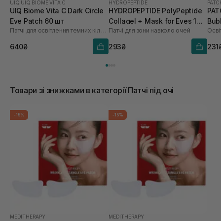
UIQ
|
UIQ BIOME VITA C
HYDROPEPTIDE
PAT
UIQ Biome Vita C Dark Circle
HYDROPEPTIDE PolyPeptide
PAT
Eye Patch 60 шт
Collagel + Mask for Eyes 1
Bub
Патчі для освітлення темних кіл під очима
Патчі для зони навколо очей
Осві
шт
640₴
293₴
231
Товари зі знижками в категорії Патчі під очі
-15%
-15%
MEDITHERAPY
MEDITHERAPY