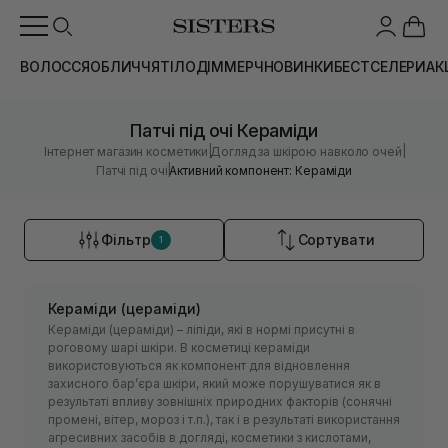
ВОЛОССЯ
ОБЛИЧЧЯ
ТІЛО
ДІМ
МЕРЧ
НОВИНКИ
БЕСТСЕЛЕРИ
АК
Патчі під очі Кераміди
|
|
Інтернет магазин косметики
Догляд за шкірою навколо очей
|
Патчі під очі
Активний компонент: Кераміди
Фільтр
Сортувати
1
Кераміди (цераміди)
Кераміди (цераміди) – ліпіди, які в нормі присутні в
роговому шарі шкіри. В косметиці кераміди
використовуються як компонент для відновлення
захисного барʼєра шкіри, який може порушуватися як в
результаті впливу зовнішніх природних факторів (сонячні
промені, вітер, мороз і т.п.), так і в результаті використання
агресивних засобів в догляді, косметики з кислотами,