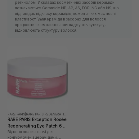
ретинолом. У складах косметичних засобів кераміди
позначаються Ceramide NP, AP, AS, EOP, NG або NS, що
відповідає підкласу керамідів, кожен з яких має певні
властивості.\n\nКераміди в засобах для волосся
працюють як емоленти, пригладжують кутикулу,
відновлюють структуру волосся.
RARE PARIS
|
RARE PARIS REGENERATING
RARE PARIS Exception Rosée
Regenerating Eye Patch 60
Відновлювальні патчі для
шт
контуру очей з церамідами,