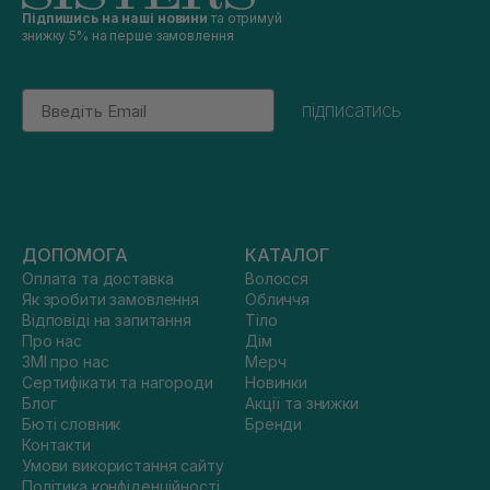
Підпишись на наші новини
та отримуй
знижку 5% на перше замовлення
Email
підписатись
ДОПОМОГА
КАТАЛОГ
Оплата та доставка
Волосся
Як зробити замовлення
Обличчя
Відповіді на запитання
Тіло
Про нас
Дім
ЗМІ про нас
Мерч
Сертифікати та нагороди
Новинки
Блог
Акції та знижки
Бюті словник
Бренди
Контакти
Умови використання сайту
Політика конфіденційності