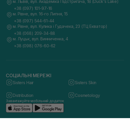
м. Львів, вул. Академіка Підстригача, 1В (Duck's Lake)
+38 (097) 101-97-16
м. Рівне, вул. 16-го Липня, 15
+38 (097) 544-61-44
м. Рівне, вул. Кулика і Гудачека, 23 (ТЦ Екватор)
+38 (068) 209-34-88
м. Луцьк, вул. Винниченка, 4
+38 (098) 076-60-62
СОЦІАЛЬНІ МЕРЕЖІ
Sisters Hair
Sisters Skin
Distribution
Cosmetology
Завантажуйте мобільний додаток