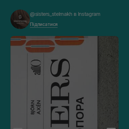
@sisters_stelmakh в Instagram
Підписатися