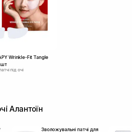
Y Wrinkle-Fit Tangle
1 шт
атчі під очі
очі Алантоїн
P
Зволожувальні патчі для