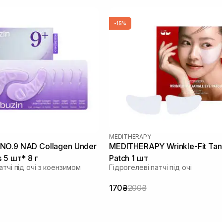
-15%
MEDITHERAPY
NO.9 NAD Collagen Under
MEDITHERAPY Wrinkle-Fit Tan
 5 шт* 8 г
Patch 1 шт
атчі під очі з коензимом
Гідрогелеві патчі під очі
170₴
200₴