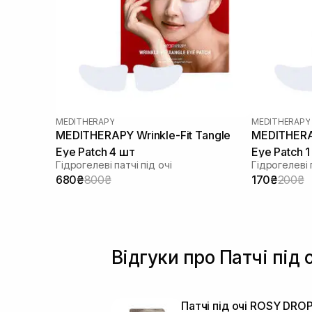
MEDITHERAPY
MEDITHERAPY
MEDITHERAPY Wrinkle-Fit Tangle
MEDITHERAP
Eye Patch 4 шт
Eye Patch 
Гідрогелеві патчі під очі
Гідрогелеві п
680₴
800₴
170₴
200₴
Відгуки про Патчі під 
Патчі під очі ROSY DRO