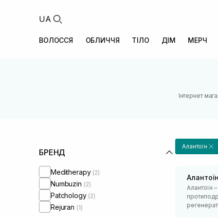
UA
ВОЛОССЯ
ОБЛИЧЧЯ
ТІЛО
ДІМ
МЕРЧ
Інтернет маг
Алантоїн
БРЕНД
Meditherapy
(2)
Алантої
Numbuzin
(2)
Алантоїн 
Patchology
(2)
протиподр
регенерати
Rejuran
(1)