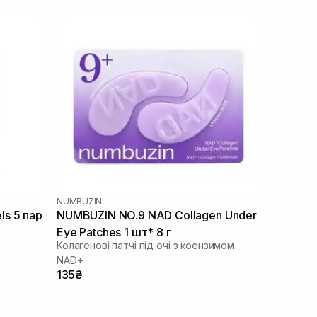
NUMBUZIN
s 5 пар
NUMBUZIN NO.9 NAD Collagen Under
Eye Patches 1 шт* 8 г
Колагенові патчі під очі з коензимом
NAD+
135₴