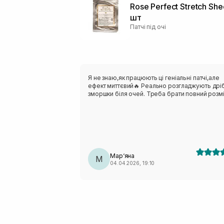
Rose Perfect Stretch She
шт
Патчі під очі
Я не знаю,як працюють ці геніальні патчі,але
ефект миттєвий🔥 Реально розгладжують дріб
зморшки біля очей. Треба брати повний розмі
Мар‘яна
М
04.04.2026, 19:10