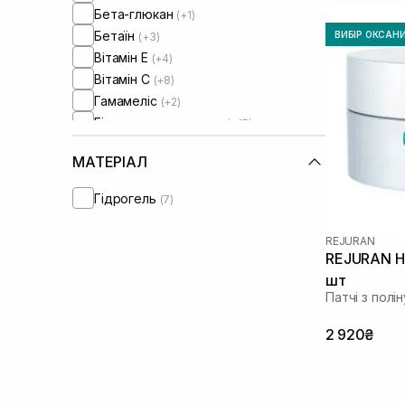
Бета-глюкан
(+1)
Бетаїн
ВИБІР ОКСАН
(+3)
Вітамін Е
(+4)
Вітамін C
(+8)
Гамамеліс
(+2)
Гіалуронова кислота
(+15)
Гідролізований колаген
(+1)
МАТЕРІАЛ
Діоксид титану
(+3)
Екстракт мальви
(+1)
Гідрогель
(7)
Екстракт ромашки
(+4)
Екстракт троянди
(+2)
REJURAN
Екстракт центелли азіатської
(+8)
REJURAN He
Зелений чай
(+6)
шт
Кераміди
Патчі з полі
(+1)
Колаген
(+7)
2 920₴
Кофеїн
(+9)
Ніацинамід
(+12)
Олія авокадо
(+1)
Пантенол