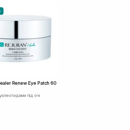
И
aler Renew Eye Patch 60
нуклеотидами під очі