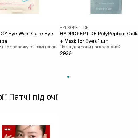
HYDROPEPTIDE
Y Eye Want Cake Eye
HYDROPEPTIDE PolyPeptide Coll
ара
+ Mask for Eyes 1 шт
Розгладжуючі та зволожуючі лімітовані патчі
Патчі для зони навколо очей
293₴
ї Патчі під очі