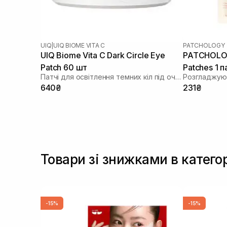
UIQ
|
UIQ BIOME VITA C
PATCHOLOGY
UIQ Biome Vita C Dark Circle Eye
PATCHOLOG
Patch 60 шт
Patches 1 п
Патчі для освітлення темних кіл під очима
640₴
231₴
Товари зі знижками в категорі
-15%
-15%