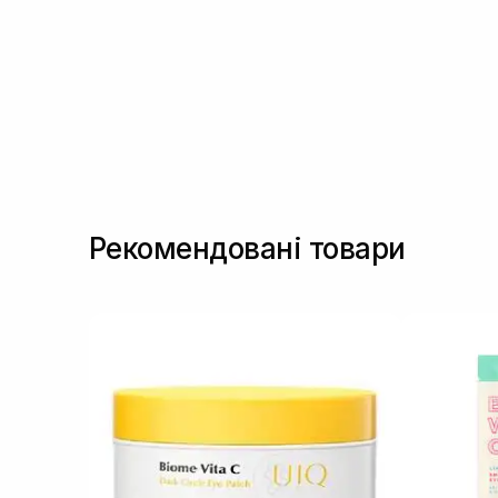
(+7)
Пептиди
(+6)
Полінуклеотиди
(+1)
Ретиніл пальмітат
(+1)
Ресвератрол
(+7)
Сквалан
(+2)
Токоферол
(+1)
Трипептид міді
(+1)
Фактори росту
(+3)
Рекомендовані товари