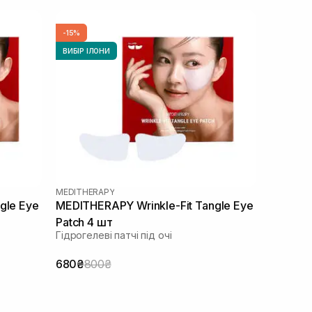
-15%
ВИБІР ІЛОНИ
MEDITHERAPY
gle Eye
MEDITHERAPY Wrinkle-Fit Tangle Eye
Patch 4 шт
Гідрогелеві патчі під очі
680₴
800₴