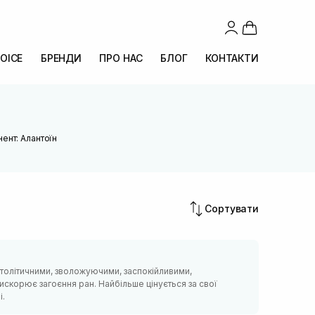
OICE
БРЕНДИ
ПРО НАС
БЛОГ
КОНТАКТИ
ент: Алантоїн
Сортувати
толітичними, зволожуючими, заспокійливими,
скорює загоєння ран. Найбільше цінується за свої
і.