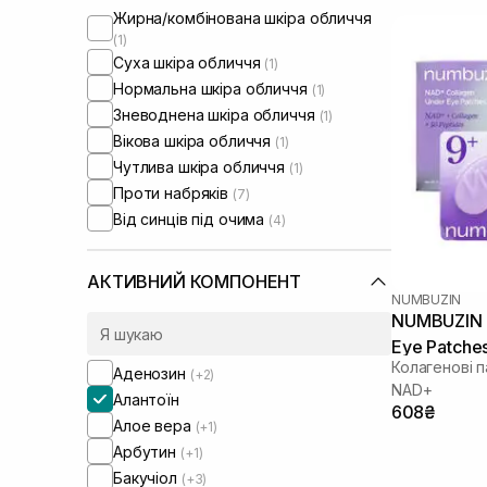
Жирна/комбінована шкіра обличчя
(1)
Суха шкіра обличчя
(1)
Нормальна шкіра обличчя
(1)
Зневоднена шкіра обличчя
(1)
Вікова шкіра обличчя
(1)
Чутлива шкіра обличчя
(1)
Проти набряків
(7)
Від синців під очима
(4)
АКТИВНИЙ КОМПОНЕНТ
NUMBUZIN
NUMBUZIN 
Eye Patches
Колагенові п
Аденозин
(+2)
NAD+
Алантоїн
608₴
Алое вера
(+1)
Арбутин
(+1)
Бакучіол
(+3)