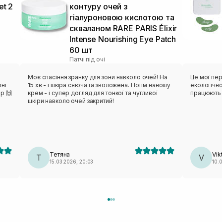
et 2
контуру очей з
гіалуроновою кислотою та
скваланом RARE PARIS Élixir
Intense Nourishing Eye Patch
60 шт
Патчі під очі
Моє спасіння зранку для зони навколо очей! На
Це мої пер
ні
15 хв - і шкіра сяюча та зволожена. Потім наношу
екологічно
р 🙌
крем - і супер догляд для тонкої та чутливої
працюють 
шкіри навколо очей закритий!
Тетяна
Vik
Т
V
15.03.2026, 20:03
10.