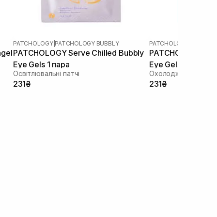
PATCHOLOGY
|
PATCHOLOGY BUBBLY
PATCHOLOGY
|
PATCHOL
agel
PATCHOLOGY Serve Chilled Bubbly
PATCHOLOGY Serve
Eye Gels 1 пара
Eye Gels 1 пара
Освітлювальні патчі
Охолоджуючі та змі
231₴
231₴