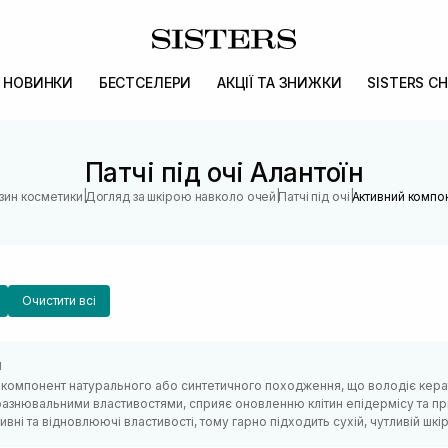
НОВИНКИ
БЕСТСЕЛЕРИ
АКЦІЇ ТА ЗНИЖКИ
SISTERS CH
Патчі під очі Алантоїн
|
|
|
азин косметики
Догляд за шкірою навколо очей
Патчі під очі
Активний компон
Очистити всі
н
– компонент натурального або синтетичного походження, що володіє кера
азнювальними властивостями, сприяє оновленню клітин епідермісу та при
вні та відновлюючі властивості, тому гарно підходить сухій, чутливій шкір