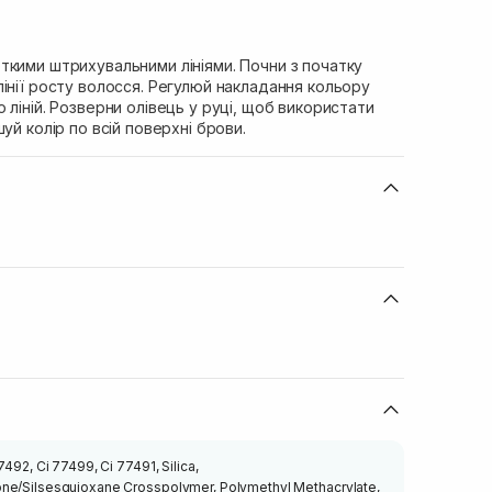
ткими штрихувальними лініями. Почни з початку
інії росту волосся. Регулюй накладання кольору
 ліній. Розверни олівець у руці, щоб використати
уй колір по всій поверхні брови.
7492, Ci 77499, Ci 77491, Silica,
one/Silsesquioxane Crosspolymer, Polymethyl Methacrylate,