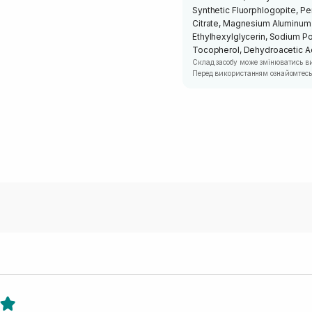
Synthetic Fluorphlogopite, Pe
Citrate, Magnesium Aluminum S
Ethylhexylglycerin, Sodium Pol
Tocopherol, Dehydroacetic Ac
Склад засобу може змінюватись в
Перед використанням ознайомтесь 