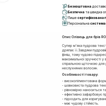
Доставка Новою По
Безкоштовна
Самовивіз м. Луцьк, 
доставка
Самовивіз м. Львів, в
Безпечна
та швидка оп
Lake)
Лише
сертифікована 
Самовивіз м. Львів, в
Персональна
система 
Самовивіз м. Львів, 
Самовивіз м. Рівне, ву
Опис Олівець для брів ROB
Самовивіз м. Рівне, в
Cупер м'яка пудрова текст
дряпає її.
Завдяки пудрові
фініш, тому чудово підкре
максимальної зручності у 
спіральною щіточкою для 
неслухняних волосин.
Особливості товару:
- високопігментована форм
- шовковиста пудрова тек
- рівномірно наноситься т
- ефективно зафарбовує п
- підходить для коригуван
- має чудову стійкість.