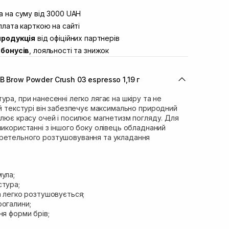
штою
В наявності
вул. Винниченка 4
 на суму від 3000 UAH
Немає в наявності!
ул. Академіка Підстригача, 1В (Duck’s
лата карткою на сайті
В наявності
продукція
від офіційних партнерів
ул. Івана Франка 36
Немає в наявності!
бонусів
, лояльності та знижок
вул. Степана Бандери 45
В наявності
л. 16-го Липня, 15
В наявності
 Brow Powder Crush 03 espresso 1,19 г
ул. Кулика і Гудачека 23 (ТЦ Екватор)
В наявності
ура, при нанесенні легко лягає на шкіру та не
й текстурі він забезпечує максимально природний
слює красу очей і посилює магнетизм погляду. Для
використанні з іншого боку олівець обладнаний
ретельного розтушовування та укладання
ула;
стура;
а легко розтушовується;
рогалини;
ня форми брів;