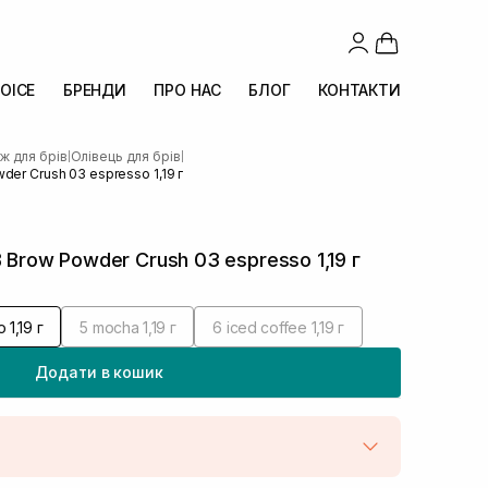
OICE
БРЕНДИ
ПРО НАС
БЛОГ
КОНТАКТИ
ж для брів
Олівець для брів
|
|
der Crush 03 espresso 1,19 г
 Brow Powder Crush 03 espresso 1,19 г
 1,19 г
5 mocha 1,19 г
6 iced coffee 1,19 г
Додати в кошик