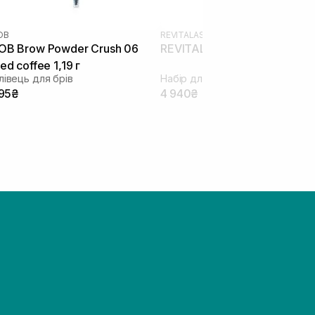
OB
REVITALASH
OB Brow Powder Crush 06
REVITALASH Brow Icons Set
ced coffee 1,19 г
лівець для брів
Набір для брів
95₴
4 940₴