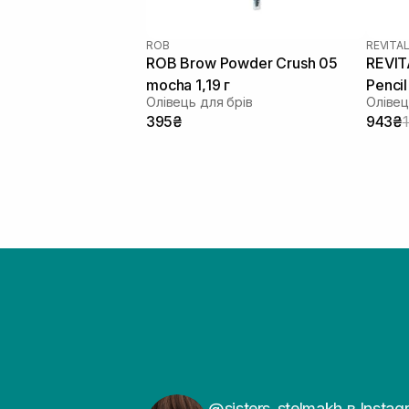
ROB
REVITA
ROB Brow Powder Crush 05
REVIT
mocha 1,19 г
Penci
Олівець для брів
Олівец
395₴
943₴
@sisters_stelmakh в Instag