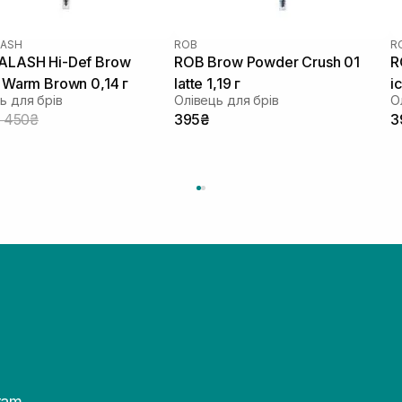
LASH
ROB
R
ALASH Hi-Def Brow
ROB Brow Powder Crush 01
R
l Warm Brown 0,14 г
latte 1,19 г
i
ь для брів
Олівець для брів
О
1 450₴
395₴
3
ram