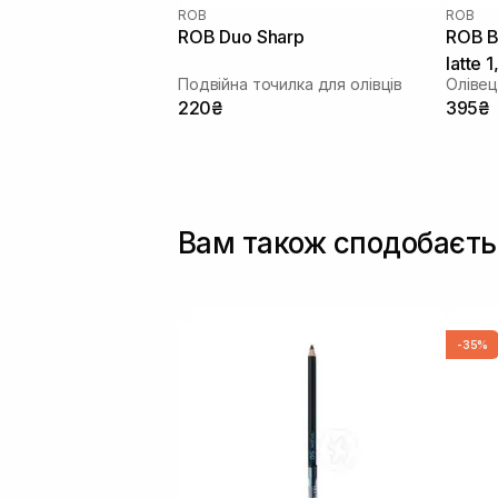
ROB
ROB
ROB Duo Sharp
ROB B
latte 1
Подвійна точилка для олівців
Олівец
220₴
395₴
Вам також сподобаєть
-35%