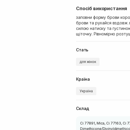
Спосіб використання
заповни форму брови коро
брови та рухайся вздовж л
силою натиску та густиною
щіточку. Рівномірно розтуш
Стать
для жінок
Країна
Україна
Склад
Ci 77891, Mica, Ci 77163, Ci 7
Dimethicone/Divinyldimethic