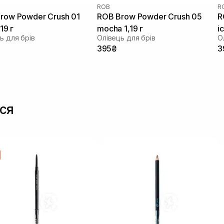
ROB
R
row Powder Crush 01
ROB Brow Powder Crush 05
R
,19 г
mocha 1,19 г
i
ь для брів
Олівець для брів
О
395₴
3
ся