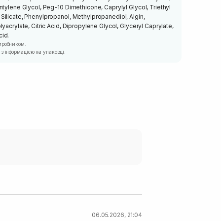
ntylene Glycol, Peg-10 Dimethicone, Caprylyl Glycol, Triethyl
ilicate, Phenylpropanol, Methylpropanediol, Algin,
yacrylate, Citric Acid, Dipropylene Glycol, Glyceryl Caprylate,
id.
иробником.
з інформацією на упаковці.
06.05.2026, 21:04