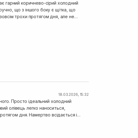
ені буде в нагоді 🥰❤️
18.03.2026, 15:32
оного. Просто ідеальний холодний