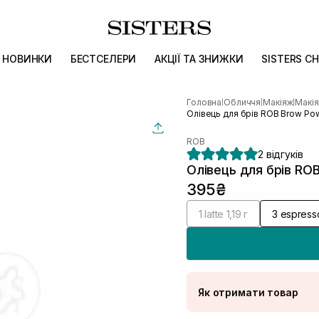
НОВИНКИ
БЕСТСЕЛЕРИ
АКЦІЇ ТА ЗНИЖКИ
SISTERS CH
Головна
Обличчя
Макіяж
Макія
|
|
|
Олівець для брів ROB Brow Pow
ROB
2 відгуків
Олівець для брів ROB
395₴
1 latte 1,19 г
3 espresso
Як отримати товар