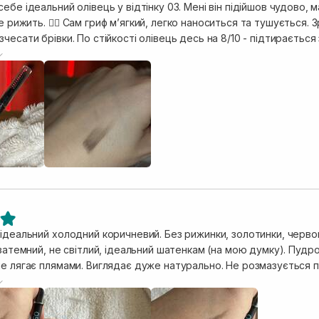
лівець у відтінку 03. Мені він підійшов чудово, має гарний коричнево-сірий холодний
ситься та тушується. Зручно, що з іншого боку є щітка, що
десь на 8/10 - підтирається зовсім трохи протягом дня, але не
собом ввечері - гідрофільна олія+вмивання. Все ж таки до нього
 точилку. Поки не планую переходити на інші олівці, тому вона м
 ідеальний холодний коричневий. Без рижинки, золотинки, черв
ний, не світлий, ідеальний шатенкам (на мою думку). Пудровий олівець легко наноситься,
мами. Виглядає дуже натурально. Не розмазується протягом дня. Намертво всідається і
тримається до вечора. Змивається легко гелем для вмивання.