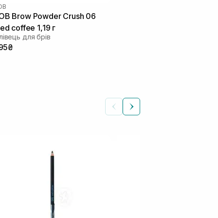
OB
OB Brow Powder Crush 06
ced coffee 1,19 г
лівець для брів
95₴