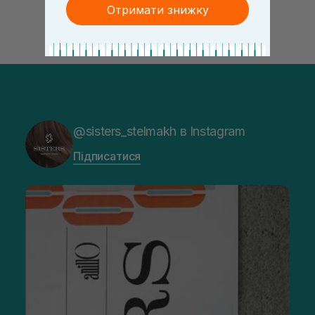
Отримати знижку
@sisters_stelmakh в Instagram
Підписатися