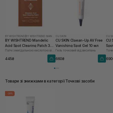
BY WISHTREND
|
BY WISHTREND MANDELIC ACID
CU SKIN
CU S
BY WISHTREND Mandelic
CU SKIN Claean-Up AV Free
CU 
Acid Spot Clearing Patch 39
Vanishing Spot Gel 10 мл
Spot
Патчі з мигдальною кислотою від висипань та постакне
Гель точковий від висипань
Точк
шт
445₴
660₴
690
Товари зі знижками в категорії Точкові засоби
-20%