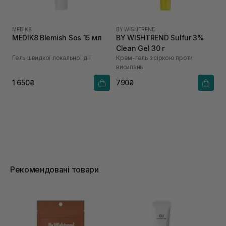
MEDIK8
BY WISHTREND
MEDIK8 Blemish Sos 15 мл
BY WISHTREND Sulfur 3%
Clean Gel 30 г
Гель швидкої локальної дії
Крем-гель з сіркою проти
висипань
1 650₴
790₴
Рекомендовані товари