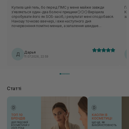
Купила цей гель, бо перед ПМС у мене майже завжди
Га
з'являється один-два болючі прищики🙄🙄🙄 Вирішила
Ко
спробувати його як SOS-засіб, і результат мені сподобався.
за
Наношу точково ввечері, і вже наступного дня
почервоніння помітно менше, а запалення швидше
проходить. Але! Варто наносити ще лише на сам прищик, а
ще трохи навколо!!! Подобається, що гель прозорий,
швидко висихає і не залишає липкості, бо не люблю вночі
відчувати щось на обличчі. Дуже економний — однієї
маленької краплі вистачає на один прищик. Тепер завжди
Дарья
лежить в косметичці на такі "екстрені" випадки 😊
Д
11.07.2026, 22:59
Статті