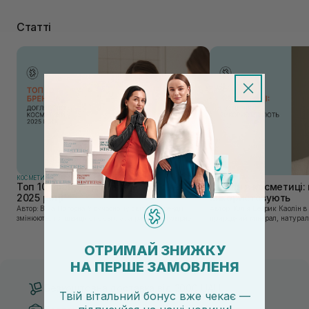
Статті
КОСМЕТИКА
КОСМЕТИКА
Топ 10 брендів доглядової косметики у
Каолін в косметиці: 
2025 році
використовують
Автор: Віка Нагорна У сучасному світі, де тренди
Автор: Юлія Цебрик Каолін в косметології – це
змінюються зі швидкістю світла, а ринок популярної
природний мінерал, натураль
косметики переповнений новими пропозиціями, вибір
безліч переваг для шкіри обл
засобу для себе стає справжнім викликом. 2025 р...
завдяки великій кількості ко
ОТРИМАЙ ЗНИЖКУ
НА ПЕРШЕ ЗАМОВЛЕНЯ
Безкоштовна доставка від 3000 UAH
Твій вітальний бонус вже чекає —