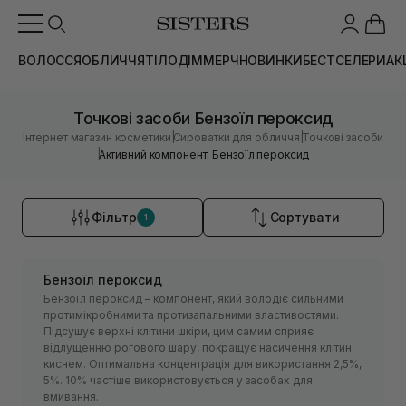
ВОЛОССЯ
ОБЛИЧЧЯ
ТІЛО
ДІМ
МЕРЧ
НОВИНКИ
БЕСТСЕЛЕРИ
АК
Точкові засоби Бензоїл пероксид
|
|
Інтернет магазин косметики
Сироватки для обличчя
Точкові засоби
|
Активний компонент: Бензоїл пероксид
Фільтр
Сортувати
1
Бензоїл пероксид
Бензоїл пероксид – компонент, який володіє сильними
протимікробними та протизапальними властивостями.
Підсушує верхні клітини шкіри, цим самим сприяє
відлущенню рогового шару, покращує насичення клітин
киснем. Оптимальна концентрація для використання 2,5%,
5%. 10% частіше використовується у засобах для
вмивання.