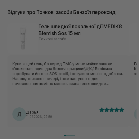
Відгуки про Точкові засоби Бензоїл пероксид
Гель швидкої локальної дії MEDIK8
Blemish Sos 15 мл
Точкові засоби
Купила цей гель, бо перед ПМС у мене майже завжди
Га
з'являється один-два болючі прищики🙄🙄🙄 Вирішила
Ко
спробувати його як SOS-засіб, і результат мені сподобався.
за
Наношу точково ввечері, і вже наступного дня
почервоніння помітно менше, а запалення швидше
проходить. Але! Варто наносити ще лише на сам прищик, а
ще трохи навколо!!! Подобається, що гель прозорий,
швидко висихає і не залишає липкості, бо не люблю вночі
відчувати щось на обличчі. Дуже економний — однієї
маленької краплі вистачає на один прищик. Тепер завжди
Дарья
лежить в косметичці на такі "екстрені" випадки 😊
Д
11.07.2026, 22:59