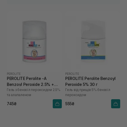
PEROLITE
PEROLITE
PEROLITE Perolite -A
PEROLITE Perolite Benzoyl
Benzoyl Peroxide 2.5% +
Peroxide 5% 30 г
Гель з бензоїл пероксидом 2.5%
Гель від прищів 5% бензоїл
Adapalene Gel 30 г
та алапаленом
пероксидом
745₴
555₴