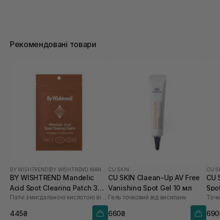
Рекомендовані товари
BY WISHTREND
|
BY WISHTREND MANDELIC ACID
CU SKIN
CU S
BY WISHTREND Mandelic
CU SKIN Claean-Up AV Free
CU 
Acid Spot Clearing Patch 39
Vanishing Spot Gel 10 мл
Spot
Патчі з мигдальною кислотою від висипань та постакне
Гель точковий від висипань
Точк
шт
445₴
660₴
690