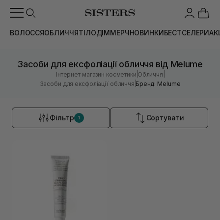
ВОЛОССЯ
ОБЛИЧЧЯ
ТІЛО
ДІМ
МЕРЧ
НОВИНКИ
БЕСТСЕЛЕРИ
АК
Засоби для ексфоліації обличчя від Melume
|
|
Інтернет магазин косметики
Обличчя
|
Засоби для ексфоліації обличчя
Бренд: Melume
Фільтр
Сортувати
1