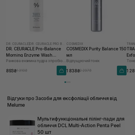
DR. CEURACLE
|
DR. CEURACLE PRO BALANCE
COSMEDIX
TRAN
DR. CEURACLE Pro-Balance
COSMEDIX Purity Balance 150
TRA
Morning Enzyme Wash
мл
Exfo
Ранкова ензимна пудра з пробіотиками
Відлущуючий тонік
(термін до 01.27р.) 50 г
893₴
1 838₴
1 2
1 310₴
2 297₴
Відгуки про Засоби для ексфоліації обличчя від
Melume
Мультифункціональні пілінг-пади для
обличчя DCL Multi-Action Penta Peel
50 шт