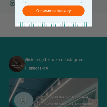
Рекомендації від косметологів
Отримати знижку
@sisters_stelmakh в Instagram
Підписатися