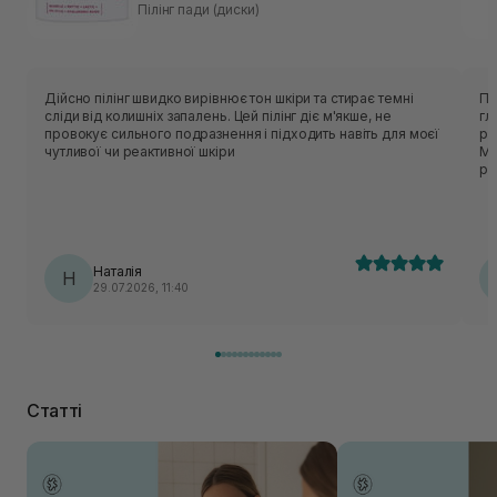
Пілінг пади (диски)
Дійсно пілінг швидко вирівнює тон шкіри та стирає темні
Потужний 
сліди від колишніх запалень. Цей пілінг діє м'якше, не
гл
провокує сильного подразнення і підходить навіть для моєї
ро
чутливої чи реактивної шкіри
Ма
ро
Наталія
Н
29.07.2026, 11:40
Статті