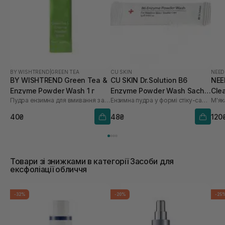
BY WISHTREND
|
GREEN TEA
CU SKIN
NEED
BY WISHTREND Green Tea &
CU SKIN Dr.Solution B6
NEE
Enzyme Powder Wash 1 г
Enzyme Powder Wash Sachet
Clea
Пудра ензимна для вмивання з ароматом матчі
Ензимна пудра у формі стіку-саше з піридоксином та каламіном
для проблемної та жирної
шкіри 1шт* 1 г
40₴
48₴
120
Товари зі знижками в категорії Засоби для
ексфоліації обличчя
-32%
-20%
-25