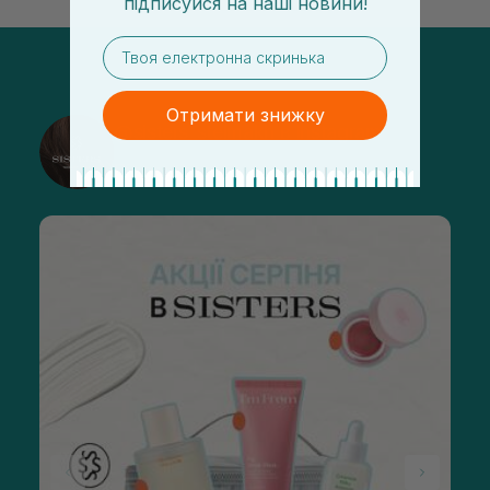
підписуйся
на
наші новини!
email
Отримати знижку
@sisters_stelmakh в Instagram
Підписатися