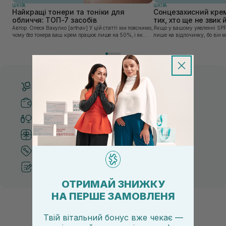
ШКIРА
ШКIРА
Найкращі тонери та тоніки для
Сонцезахисний крем
обличчя: ТОП-7 засобів
тих, хто ще не звик
Автор: Олеся Вакулко [artnav] У цій статті ми пояснимо,
Якщо у вашому уявленні SPF
чому без тонера ваш крем працює лише на 50%, і як
лише на відпочинку, бо він 
знайти засіб під потреби саме вашої шкіри. Хибною є
шкірі, може бути вибагливи
думка, що тонізація — це зайвий е...
чи скочується під макіяжем і
Безкоштовна доставка від 3000 UAH
Безпечні способи оплати
Тільки оригінальна косметика
Система бонусів та лояльності
Кращі ціни та топ товари
Рекомендації від косметологів
ОТРИМАЙ ЗНИЖКУ
НА ПЕРШЕ ЗАМОВЛЕНЯ
Твій вітальний бонус вже чекає —