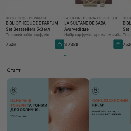
BIBLIOTHEQUE DE PARFUM
LA SULTANE DE SABA
|
AYURVEDIQUE
BIBL
BIBLIOTHEQUE DE PARFUM
LA SULTANE DE SABA
BIB
Set Bestsellers 5х3 мл
Ayurvedique
Set 
Тестовий набір парфумів
Набір парфумів з ароматом амбри, ванілі та пачулі
Тест
750₴
3 738₴
750
Статті