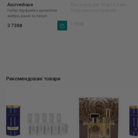
Ayurvedique
Discovery Set 10 шт х 2 мл
Набір парфумів з ароматом
Набір мініатюр парфумів
амбри, ванілі та пачулі
1 190₴
3 738₴
Рекомендовані товари