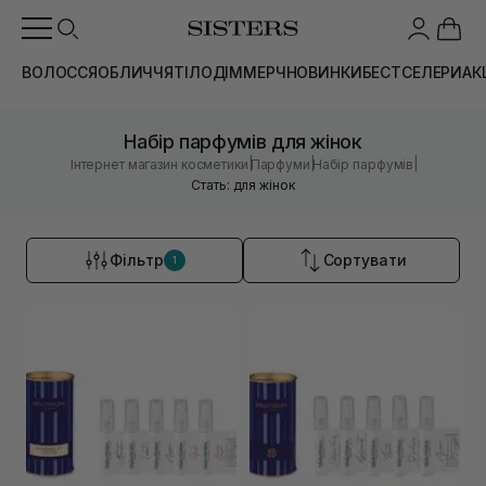
ВОЛОССЯ
ОБЛИЧЧЯ
ТІЛО
ДІМ
МЕРЧ
НОВИНКИ
БЕСТСЕЛЕРИ
АК
Набір парфумів для жінок
|
|
|
Інтернет магазин косметики
Парфуми
Набір парфумів
Стать: для жінок
Фільтр
Сортувати
1