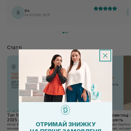
Вік
В
24.07.2026, 03:17
Статті
КОСМЕТИКА
КОСМЕТИКА
Топ 10 брендів доглядової косметики у
Каолін в косметиці: 
2025 році
використовують
ОТРИМАЙ ЗНИЖКУ
Автор: Віка Нагорна У сучасному світі, де тренди
Автор: Юлія Цебрик Каолін в косметології – це
змінюються зі швидкістю світла, а ринок популярної
природний мінерал, натураль