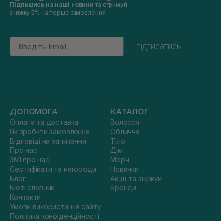
Підпишись на наші новини
та отримуй
знижку 5% на перше замовлення
Email
підписатись
ДОПОМОГА
КАТАЛОГ
Оплата та доставка
Волосся
Як зробити замовлення
Обличчя
Відповіді на запитання
Тіло
Про нас
Дім
ЗМІ про нас
Мерч
Сертифікати та нагороди
Новинки
Блог
Акції та знижки
Бюті словник
Бренди
Контакти
Умови використання сайту
Політика конфіденційності