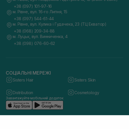
+38 (097) 101-97-16
м. Рівне, вул. 16-го Липня, 15
+38 (097) 544-61-44
м. Рівне, вул. Кулика і Гудачека, 23 (ТЦ Екватор)
+38 (068) 209-34-88
м. Луцьк, вул. Винниченка, 4
+38 (098) 076-60-62
СОЦІАЛЬНІ МЕРЕЖІ
Sisters Hair
Sisters Skin
Distribution
Cosmetology
Завантажуйте мобільний додаток