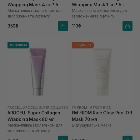
Wrapping Mask 4 шт* 5 г
Wrapping Mask 1 шт* 5 г
Маска-плівка з колагеном для
Маска-плівка з колагеном для
зволоження та ліфтингу
зволоження та ліфтингу
350₴
110₴
ВИБІР ІЛОНИ
ПОДАРУНОК
AROCELL
|
AROCELL SUPER COLLAGEN
I'M FROM
|
I'M FROM RICE
AROCELL Super Collagen
I’M FROM Rice Glow Peel Off
Wrapping Mask 80 мл
Mask 70 мл
Маска-плівка з колагеном для
Відлущувальна маска
зволоження та ліфтингу