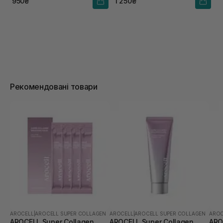
950₴
1 250₴
Рекомендовані товари
AROCELL
|
AROCELL SUPER COLLAGEN
AROCELL
|
AROCELL SUPER COLLAGEN
AROC
AROCELL Super Collagen
AROCELL Super Collagen
ARO