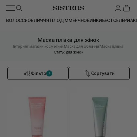
ВОЛОССЯ
ОБЛИЧЧЯ
ТІЛО
ДІМ
МЕРЧ
НОВИНКИ
БЕСТСЕЛЕРИ
АК
Маска плівка для жінок
|
|
|
Інтернет магазин косметики
Маска для обличчя
Маска плівка
Стать: для жінок
Фільтр
Сортувати
1