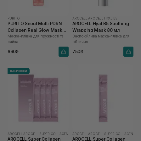
PURITO
AROCELL
|
AROCELL HYAL B5
PURITO Seoul Multi PDRN
AROCELL Hyal B5 Soothing
Collagen Real Glow Mask
Wrapping Mask 80 мл
Маска-плівка для пружності та
Заспокійлива маска-плівка для
100 мл
сяйва
обличчя
890₴
750₴
ВИБІР ІЛОНИ
AROCELL
|
AROCELL SUPER COLLAGEN
AROCELL
|
AROCELL SUPER COLLAGEN
AROCELL Super Collagen
AROCELL Super Collagen