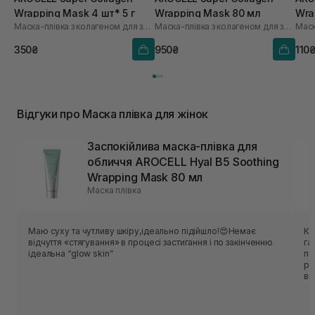
Wrapping Mask 4 шт* 5 г
Wrapping Mask 80 мл
Wra
Маска-плівка з колагеном для зволоження та ліфтингу
Маска-плівка з колагеном для зволоження та ліфтингу
350₴
950₴
110
Відгуки про Маска плівка для жінок
Заспокійлива маска-плівка для
обличчя AROCELL Hyal B5 Soothing
Wrapping Mask 80 мл
Маска плівка
Маю суху та чутливу шкіру,ідеально підійшло!😍Немає
Ку
відчуття «стягування» в процесі застигання і по закінченню
га
ідеальна “glow skin”
пе
ре
ви
ря
40
ре