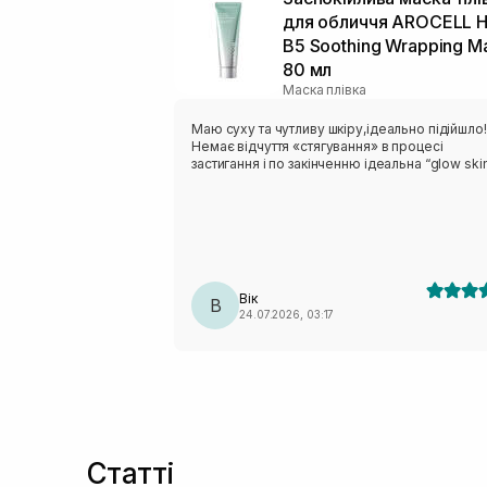
для обличчя AROCELL H
B5 Soothing Wrapping M
80 мл
Маска плівка
Маю суху та чутливу шкіру,ідеально підійшло
Немає відчуття «стягування» в процесі
застигання і по закінченню ідеальна “glow ski
Вік
В
24.07.2026, 03:17
Статті