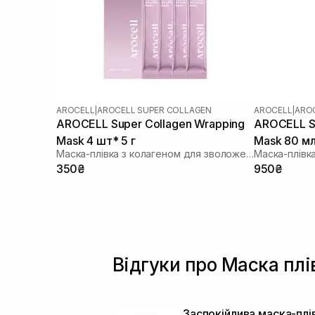
AROCELL
|
AROCELL SUPER COLLAGEN
AROCELL
|
ARO
AROCELL Super Collagen Wrapping
AROCELL Su
Mask 4 шт* 5 г
Mask 80 м
Маска-плівка з колагеном для зволоження та ліфтингу
350₴
950₴
Відгуки про Маска пл
Заспокійлива маска-плі