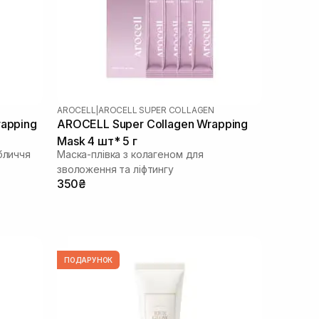
AROCELL
|
AROCELL SUPER COLLAGEN
rapping
AROCELL Super Collagen Wrapping
Mask 4 шт* 5 г
бличчя
Маска-плівка з колагеном для
зволоження та ліфтингу
350₴
ПОДАРУНОК