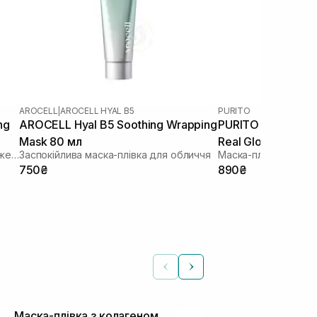
AROCELL
|
AROCELL HYAL B5
PURITO
ng
AROCELL Hyal B5 Soothing Wrapping
PURITO Seoul Mult
Mask 80 мл
Real Glow Mask 1
Маска-плівка з колагеном для зволоження та ліфтингу
Заспокійлива маска-плівка для обличчя
Маска-плівка для пр
750₴
890₴
Маска-плівка з колагеном
Маска-плівк