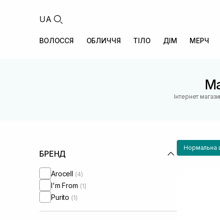
UA
ВОЛОССЯ
ОБЛИЧЧЯ
ТІЛО
ДІМ
МЕРЧ
Ма
Інтернет магаз
Нормальна 
БРЕНД
Arocell
(4)
I'm From
(1)
Purito
(1)