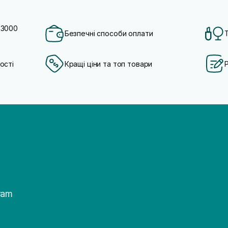
 3000
Безпечні способи оплати
ості
Кращі ціни та топ товари
ram