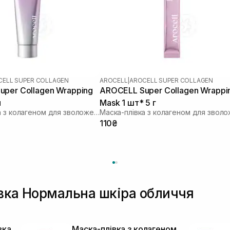
CELL SUPER COLLAGEN
AROCELL
|
AROCELL SUPER COLLAGEN
per Collagen Wrapping
AROCELL Super Collagen Wrappi
л
Mask 1 шт* 5 г
Маска-плівка з колагеном для зволоження та ліфтингу
110₴
івка Нормальна шкіра обличчя
вка
Маска-плівка з колагеном