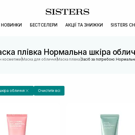
НОВИНКИ
БЕСТСЕЛЕРИ
АКЦІЇ ТА ЗНИЖКИ
SISTERS CH
ска плівка Нормальна шкіра обли
|
|
|
ин косметики
Маска для обличчя
Маска плівка
Засіб за потребою: Нормальн
шкіра обличчя
Очистити всі