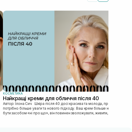
КОС
Як
Автор: Ілона Сич
зас
прав
пі...
КОСМЕТИКА
Найкращі креми для обличчя після 40
Автор: Ілона Сич Шкіра після 40 досі красива та молода, просто їй
потрібно більше уваги та нового підходу. Ваш крем більше не може
бути засобом «ні про що», він повинен зволожувати, живити, покр...