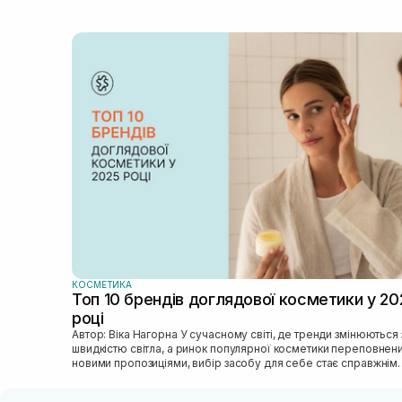
КОСМЕТИКА
Топ 10 брендів доглядової косметики у 20
році
Автор: Віка Нагорна У сучасному світі, де тренди змінюються зі
швидкістю світла, а ринок популярної косметики переповнен
новими пропозиціями, вибір засобу для себе стає справжнім
викликом. 2025 р...