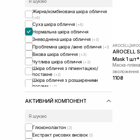
Жирна/комбінована шкіра обличчя
(+6)
Суха шкіра обличчя
(+6)
Нормальна шкіра обличчя
Зневоднена шкіра обличчя
(+3)
AROCELL
|
AROC
Проблемна шкіра /акне обличчя
(+1)
AROCELL Su
Вікова шкіра обличчя
(+3)
Mask 1 шт* 
Чутлива шкіра обличчя
(+3)
Маска-плівк
Шкіра обличчя з пігментацією/
зволоження 
постакне
(+2)
110₴
Шкіра обличчя з розширеними
порами
(+2)
Шкіра обличчя з порушеним
барʼєром
(+1)
АКТИВНИЙ КОМПОНЕНТ
Шкіра обличчя з порушеним
мікробіомом
(+1)
Глюконолактон
(3)
Екстракт рисових висівок
(1)