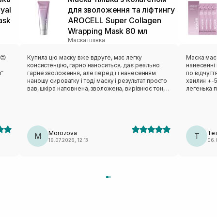
yal
для зволоження та ліфтингу
ask
AROCELL Super Collagen
Wrapping Mask 80 мл
Маска плівка
!😍
Купила цю маску вже вдруге, має легку
Маска має
консистенцію, гарно наноситься, дає реально
нанесенні 
n”
гарне зволоження, але перед її нанесенням
по відчутт
наношу сироватку і тоді маску і результат просто
хвилин +-5
вав, шкіра наповнена, зволожена, вирівнює тон,
легенька п
брала її з собою на море то дуже гарно
ПВА.Має а
рятувала мою шкіру вечером після пляжу,
відчуваєть
наносила на 30-40 хв і на ранок була свіжа
результат
наповнена шкіра. Однозначно рекомендую.
Обличчя,з
відчуттях на ш
Morozova
Те
M
оксамитов
Т
19.07.2026, 12:13
06.
звужені,рі
відчуваєть
приємні ві
надовго.Л
плівкою.Дл
підійшла🫶