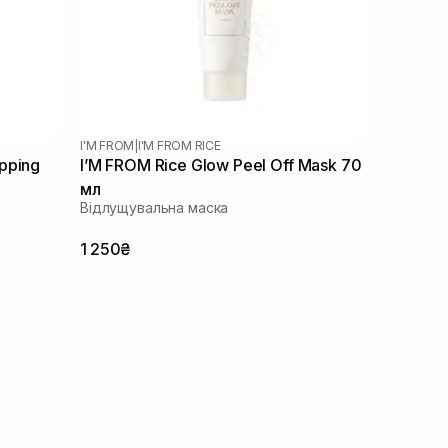
I'M FROM
|
I'M FROM RICE
pping
I’M FROM Rice Glow Peel Off Mask 70
мл
Відлущувальна маска
1 250₴