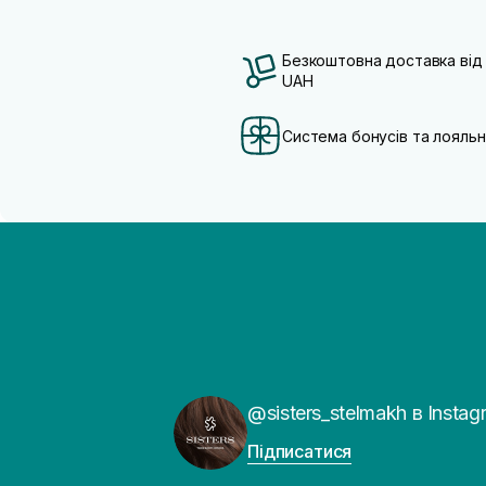
Безкоштовна доставка від
UAH
Система бонусів та лояльн
@sisters_stelmakh в Instag
Підписатися