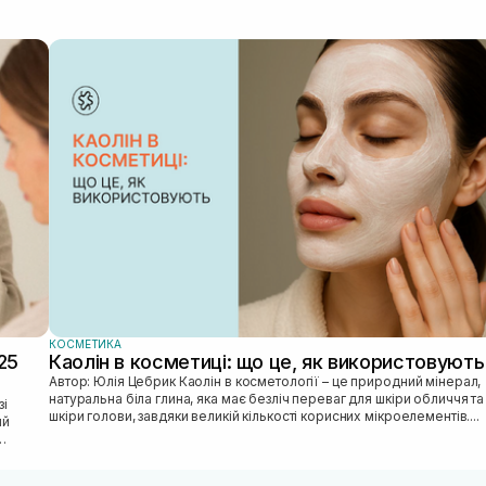
КОСМЕТИКА
25
Каолін в косметиці: що це, як використовують
Автор: Юлія Цебрик Каолін в косметології – це природний мінерал,
натуральна біла глина, яка має безліч переваг для шкіри обличчя та
шкіри голови, завдяки великій кількості корисних мікроелементів....
ий