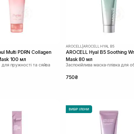
AROCELL
|
AROCELL HYAL B5
ul Multi PDRN Collagen
AROCELL Hyal B5 Soothing W
Mask 100 мл
Mask 80 мл
 для пружності та сяйва
Заспокійлива маска-плівка для о
750₴
ВИБІР ІЛОНИ