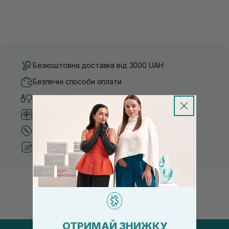
Безкоштовна доставка від 3000 UAH
Безпечні способи оплати
Тільки оригінальна косметика
Система бонусів та лояльності
Кращі ціни та топ товари
Рекомендації від косметологів
ОТРИМАЙ ЗНИЖКУ