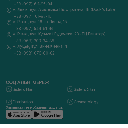
+38 (097) 611-95-94
м. Львів, вул. Академіка Підстригача, 1В (Duck's Lake)
+38 (097) 101-97-16
м. Рівне, вул. 16-го Липня, 15
+38 (097) 544-61-44
м. Рівне, вул. Кулика і Гудачека, 23 (ТЦ Екватор)
+38 (068) 209-34-88
м. Луцьк, вул. Винниченка, 4
+38 (098) 076-60-62
СОЦІАЛЬНІ МЕРЕЖІ
Sisters Hair
Sisters Skin
Distribution
Cosmetology
Завантажуйте мобільний додаток