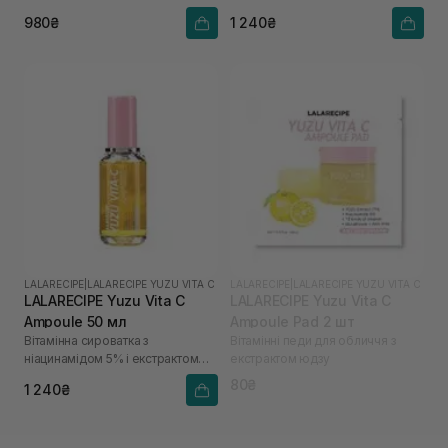
юдзу
980₴
1 240₴
LALARECIPE
|
LALARECIPE YUZU VITA C
LALARECIPE
|
LALARECIPE YUZU VITA C
LALARECIPE Yuzu Vita C
LALARECIPE Yuzu Vita C
Ampoule 50 мл
Ampoule Pad 2 шт
Вітамінна сироватка з
Вітамінні педи для обличчя з
ніацинамідом 5% і екстрактом
екстрактом юдзу
юдзу
80₴
1 240₴