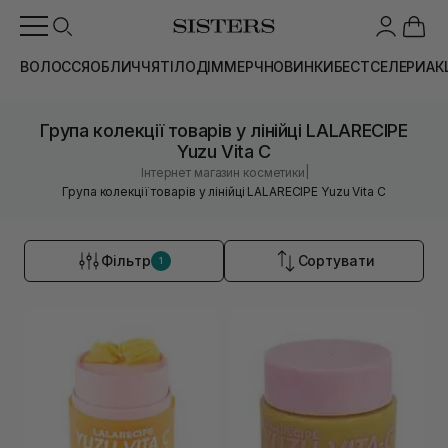
ВОЛОССЯ
ОБЛИЧЧЯ
ТІЛО
ДІМ
МЕРЧ
НОВИНКИ
БЕСТСЕЛЕРИ
АК
Група колекції товарів у лінійці LALARECIPE
Yuzu Vita C
|
Інтернет магазин косметики
Група колекції товарів у лінійці LALARECIPE Yuzu Vita C
Фільтр
Сортувати
1