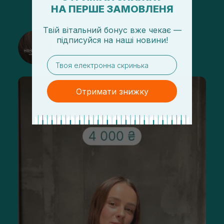
НА ПЕРШЕ ЗАМОВЛЕНЯ
Твій вітальний бонус вже чекає —
@sisters_stelmakh в Instagram
підписуйся
на
наші новини!
Підписатися
email
Отримати знижку