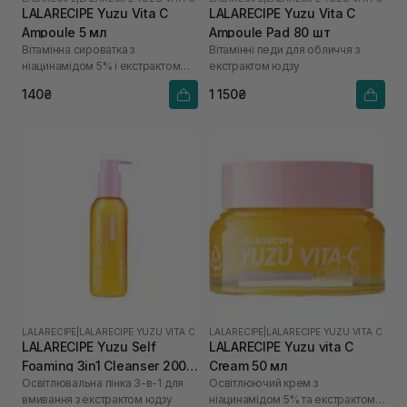
LALARECIPE Yuzu Vita C
LALARECIPE Yuzu Vita C
Ampoule 5 мл
Ampoule Pad 80 шт
Вітамінна сироватка з
Вітамінні педи для обличчя з
ніацинамідом 5% і екстрактом
екстрактом юдзу
юдзу
140₴
1 150₴
LALARECIPE
|
LALARECIPE YUZU VITA C
LALARECIPE
|
LALARECIPE YUZU VITA C
LALARECIPE Yuzu Self
LALARECIPE Yuzu vita C
Foaming 3in1 Cleanser 200
Cream 50 мл
Освітлювальна пінка 3-в-1 для
Освітлюючий крем з
мл
вмивання з екстрактом юдзу
ніацинамідом 5% та екстрактом