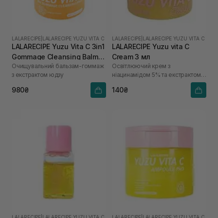
LALARECIPE
|
LALARECIPE YUZU VITA C
LALARECIPE
|
LALARECIPE YUZU VITA C
LALARECIPE Yuzu Vita C 3in1
LALARECIPE Yuzu vita C
Gommage Cleansing Balm
Cream 3 мл
Очищувальний бальзам-гоммаж
Освітлюючий крем з
50 мл
з екстрактом юдзу
ніацинамідом 5% та екстрактом
юдзу
980₴
140₴
LALARECIPE
|
LALARECIPE YUZU VITA C
LALARECIPE
|
LALARECIPE YUZU VITA C