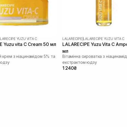
LARECIPE YUZU VITA C
LALARECIPE
|
LALARECIPE YUZU VITA C
 Yuzu vita C Cream 50 мл
LALARECIPE Yuzu Vita C Amp
мл
 крем з ніацинамідом 5% та
Вітамінна сироватка з ніацинамі
 юдзу
екстрактом юдзу
1 240₴