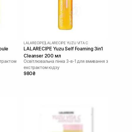
LALARECIPE
|
LALARECIPE YUZU VITA C
oule
LALARECIPE Yuzu Self Foaming 3in1
Cleanser 200 мл
страктом
Освітлювальна пінка 3-в-1 для вмивання з
екстрактом юдзу
980₴