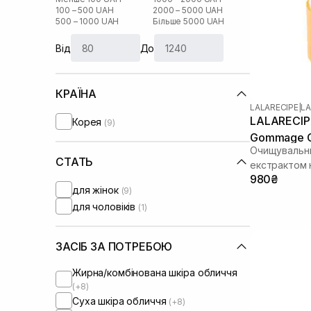
100 – 500 UAH
2000 – 5000 UAH
500 – 1000 UAH
Більше 5000 UAH
Від
До
КРАЇНА
LALARECIPE
|
LA
LALARECIPE
Корея
(9)
Gommage Cl
Очищувальни
СТАТЬ
екстрактом
980₴
для жінок
(9)
для чоловіків
(1)
ЗАСІБ ЗА ПОТРЕБОЮ
Жирна/комбінована шкіра обличчя
(+8)
Суха шкіра обличчя
(+8)