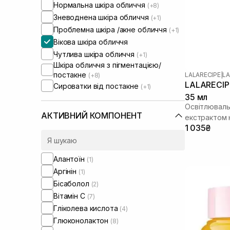
Нормальна шкіра обличчя
(+8)
Зневоднена шкіра обличчя
(+1)
Проблемна шкіра /акне обличчя
(+1)
Вікова шкіра обличчя
Чутлива шкіра обличчя
(+1)
Шкіра обличчя з пігментацією/
постакне
LALARECIPE
|
LA
(+8)
LALARECIPE
Сироватки від постакне
(+1)
35 мл
Освітлювальн
АКТИВНИЙ КОМПОНЕНТ
екстрактом
1 035₴
Алантоїн
(1)
Аргінін
(1)
Бісаболол
(2)
Вітамін C
(7)
Гліколева кислота
(4)
Глюконолактон
(8)