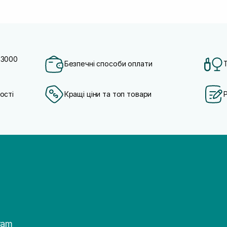
 3000
Безпечні способи оплати
ості
Кращі ціни та топ товари
ram