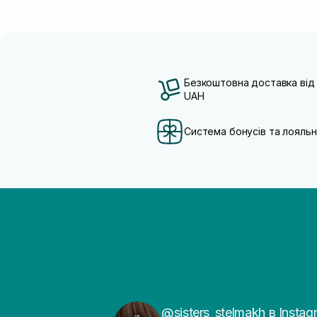
Безкоштовна доставка від
UAH
Система бонусів та лояльн
@sisters_stelmakh в Instag