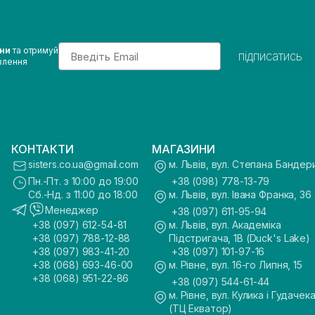
Email
ини
та отримуй
підписатись
влення
КОНТАКТИ
МАГАЗИНИ
sisters.co.ua@gmail.com
м. Львів, вул. Степана Бандер
Пн.-Пт. з 10:00 до 19:00
+38 (098) 778-13-79
Сб.-Нд. з 11:00 до 18:00
м. Львів, вул. Івана Франка, 36
Менеджер
+38 (097) 611-95-94
+38 (097) 612-54-81
м. Львів, вул. Академіка
+38 (097) 788-12-88
Підстригача, 1В (Duck's Lake)
+38 (097) 983-41-20
+38 (097) 101-97-16
+38 (068) 693-46-00
м. Рівне, вул. 16-го Липня, 15
+38 (068) 951-22-86
+38 (097) 544-61-44
м. Рівне, вул. Кулика і Гудачека
(ТЦ Екватор)