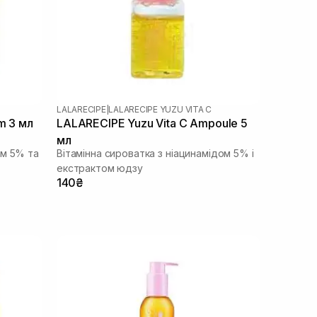
LALARECIPE
|
LALARECIPE YUZU VITA C
m 3 мл
LALARECIPE Yuzu Vita C Ampoule 5
мл
ом 5% та
Вітамінна сироватка з ніацинамідом 5% і
екстрактом юдзу
140₴