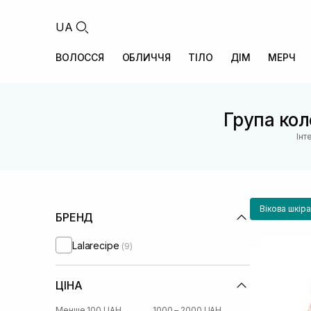
UA
ВОЛОССЯ
ОБЛИЧЧЯ
ТІЛО
ДІМ
МЕРЧ
Група кол
Інт
Вікова шкір
БРЕНД
Lalarecipe
(9)
ЦІНА
Менше 100 UAH
1000 – 2000 UAH