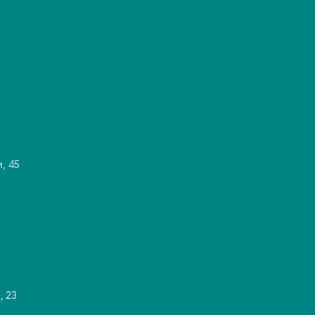
и, 45
, 23