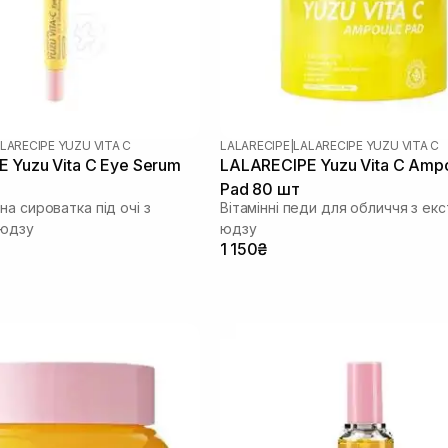
LARECIPE YUZU VITA C
LALARECIPE
|
LALARECIPE YUZU VITA C
 Yuzu Vita C Eye Serum
LALARECIPE Yuzu Vita C Amp
Pad 80 шт
а сироватка під очі з
Вітамінні педи для обличчя з ек
 юдзу
юдзу
1 150₴