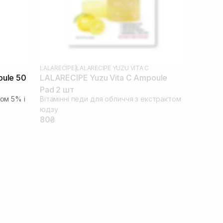
LALARECIPE
|
LALARECIPE YUZU VITA C
oule 50
LALARECIPE Yuzu Vita C Ampoule
Pad 2 шт
дом 5% і
Вітамінні педи для обличчя з екстрактом
юдзу
80₴