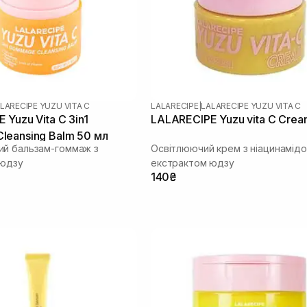
LARECIPE YUZU VITA C
LALARECIPE
|
LALARECIPE YUZU VITA C
 Yuzu Vita C 3in1
LALARECIPE Yuzu vita C Crea
eansing Balm 50 мл
й бальзам-гоммаж з
Освітлюючий крем з ніацинамід
 юдзу
екстрактом юдзу
140₴