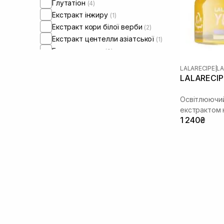
Глутатіон
(4)
Екстракт інжиру
(1)
Екстракт кори білої верби
(2)
Екстракт центелли азіатської
(1)
Екстракт юдзу
(9)
Кераміди
(5)
LALARECIPE
|
LA
Колаген
(1)
LALARECIPE
Лінолева кислота
(1)
Ніацинамід
Освітлюючий
(9)
екстрактом
Олія ши
(1)
1 240₴
Пантенол
(1)
Саліцилова кислота
(1)