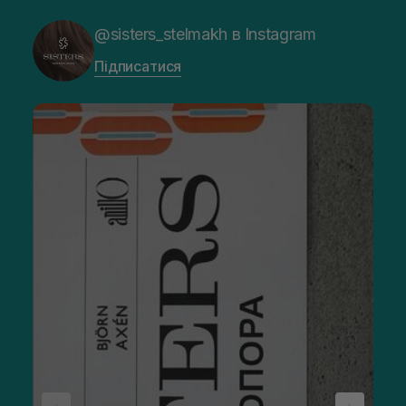
@sisters_stelmakh в Instagram
Підписатися