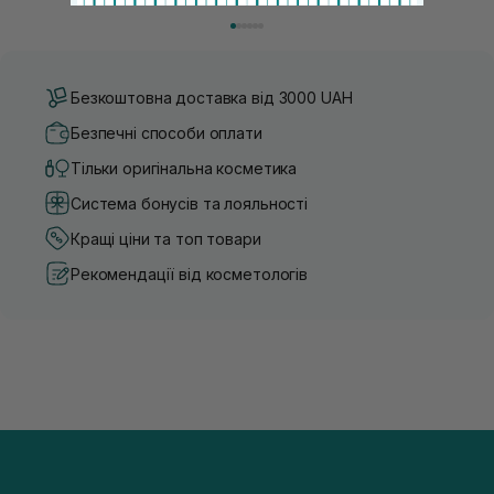
знайти засіб під потреби саме вашої шкіри. Хибною є
шкірі, може бути вибагливи
думка, що тонізація — це зайвий е...
чи скочується під макіяжем і
Безкоштовна доставка від 3000 UAH
Безпечні способи оплати
Тільки оригінальна косметика
Система бонусів та лояльності
Кращі ціни та топ товари
Рекомендації від косметологів