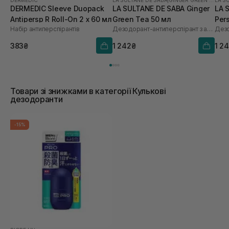
DERMEDIC
LA SULTANE DE SABA
|
GINGER GREEN TEA
LA S
DERMEDIC Sleeve Duopack
LA SULTANE DE SABA Ginger
LA 
Antipersp R Roll-On 2 х 60 мл
Green Tea 50 мл
Per
Набір антиперспірантів
Дезодорант-антиперспірант з ароматом зеленого чаю та імбиру
Ayu
383₴
1 242₴
1 2
Товари зі знижками в категорії Кулькові
дезодоранти
-15%