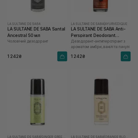
LA SULTANE DE SABA
LA SULTANE DE SABA
|
AYURVEDIQUE
LA SULTANE DE SABA Santal
LA SULTANE DE SABA Anti-
Ancestral 50 мл
Perspirant Deodorant
Чоловічий дезодорант
Дезодорант-антиперспірант з
Ayurvedique 50 мл
ароматом амбри, ванілі та пачулі
1 242₴
1 242₴
LA SULTANE DE SABA
|
GINGER GREEN TEA
LA SULTANE DE SABA
|
ORANGE BLOSSOM