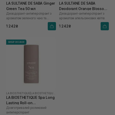
LA SULTANE DE SABA Ginger
LA SULTANE DE SABA
Green Tea 50 мл
Deodorant Orange Blossom
Дезодорант-антиперспірант з
Дезодорант-антиперспірант з
50 мл
ароматом зеленого чаю та
ароматом апельсинових квітів
імбиру
1 242₴
1 242₴
ВИБІР ОКСАНИ
LA BIOSTHETIQUE
|
LA BIOSTHETIQUE SPA
LA BIOSTHETIQUE Spa Long
Lasting Roll-on
Довготривалий роликовий
Antiperspirant 50 мл
антиперспірант