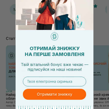
and stone, але вони для мене були значно менш
ефективними.
Мар‘яна
М
14.09.2025, 14:07
Статті
ОТРИМАЙ ЗНИЖКУ
НА ПЕРШЕ ЗАМОВЛЕНЯ
Твій вітальний бонус вже чекає —
підписуйся
на
наші новини!
email
ШКIРА
ШКIРА
Отримати знижку
Найкращі тонери та тоніки для
Сонцезахисний крем
обличчя: ТОП-7 засобів
тих, хто ще не звик
Автор: Олеся Вакулко [artnav] У цій статті ми пояснимо,
Якщо у вашому уявленні SPF
чому без тонера ваш крем працює лише на 50%, і як
лише на відпочинку, бо він 