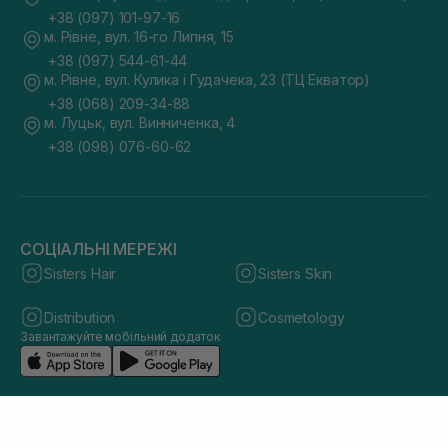
+38 (097) 101-97-16
м. Рівне, вул. 16-го Липня, 15
+38 (097) 544-61-44
м. Рівне, вул. Кулика і Гудачека, 23 (ТЦ Екватор)
+38 (068) 209-34-88
м. Луцьк, вул. Винниченка, 4
+38 (098) 076-60-62
СОЦІАЛЬНІ МЕРЕЖІ
Sisters Hair
Sisters Skin
Distribution
Cosmetology
Завантажуйте мобільний додаток