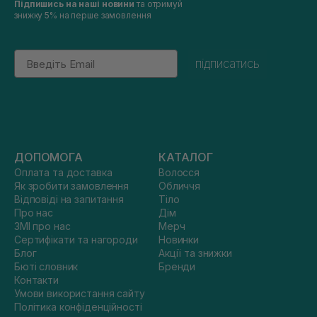
Підпишись на наші новини
та отримуй
знижку 5% на перше замовлення
Email
підписатись
ДОПОМОГА
КАТАЛОГ
Оплата та доставка
Волосся
Як зробити замовлення
Обличчя
Відповіді на запитання
Тіло
Про нас
Дім
ЗМІ про нас
Мерч
Сертифікати та нагороди
Новинки
Блог
Акції та знижки
Бюті словник
Бренди
Контакти
Умови використання сайту
Політика конфіденційності