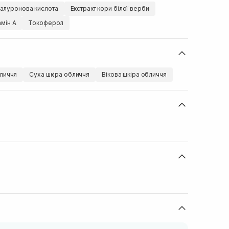
іалуронова кислота
Екстракт кори білої верби
амін А
Токоферол
личчя
Суха шкіра обличчя
Вікова шкіра обличчя