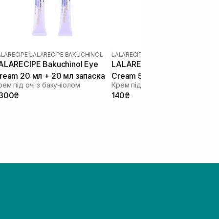
ALARECIPE
|
LALARECIPE BAKUCHINOL
LALARECIPE
|
LALARECIPE BAKUCHINO
ALARECIPE Bakuchinol Eye
LALARECIPE Bakuchinol Eye
ream 20 мл + 20 мл запаска
Cream 5 мл
рем під очі з бакучіолом
Крем під очі з бакучіолом
 300₴
140₴