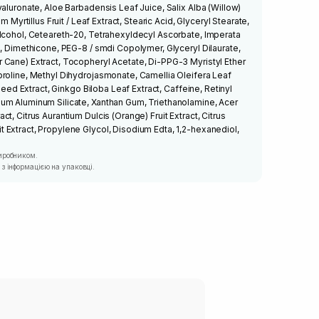
aluronate, Aloe Barbadensis Leaf Juice, Salix Alba (Willow)
m Myrtillus Fruit / Leaf Extract, Stearic Acid, Glyceryl Stearate,
lcohol, Ceteareth-20, Tetrahexyldecyl Ascorbate, Imperata
8, Dimethicone, PEG-8 / smdi Copolymer, Glyceryl Dilaurate,
 Cane) Extract, Tocopheryl Acetate, Di-PPG-3 Myristyl Ether
roline, Methyl Dihydrojasmonate, Camellia Oleifera Leaf
 Seed Extract, Ginkgo Biloba Leaf Extract, Caffeine, Retinyl
um Aluminum Silicate, Xanthan Gum, Triethanolamine, Acer
t, Citrus Aurantium Dulcis (Orange) Fruit Extract, Citrus
Extract, Propylene Glycol, Disodium Edta, 1,2-hexanediol,
иробником.
з інформацією на упаковці.