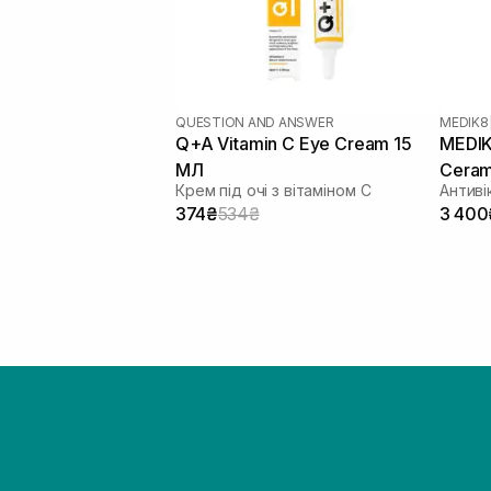
QUESTION AND ANSWER
MEDIK8
Q+A Vitamin C Eye Cream 15
MEDIK8
МЛ
Ceram
Крем під очі з вітаміном С
374₴
534₴
3 400