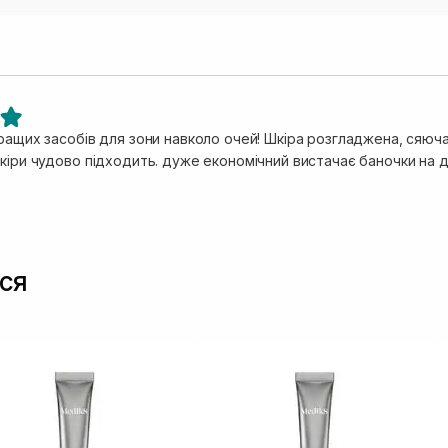
ращих засобів для зони навколо очей! Шкіра розгладжена, сяюча,
шкіри чудово підходить. дуже економічний вистачає баночки на 
ся