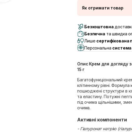
Як отримати товар
Доставка Новою По
Безкоштовна
Самовивіз м. Луцьк, 
доставка
Самовивіз м. Львів, в
Безпечна
та швидка оп
Lake)
Лише
сертифікована 
Самовивіз м. Львів, в
Персональна
система 
Самовивіз м. Львів, 
Самовивіз м. Рівне, ву
Опис Крем для догляду за
Самовивіз м. Рівне, в
15 г
Багатофункціональний крем
клітинному рівні. Формула
пошкоджені структури в к
та еластину. Потужні пепт
під очима щільнішими, зме
очима.
Активні компоненти
- Гіалуронат натрію (гіалу