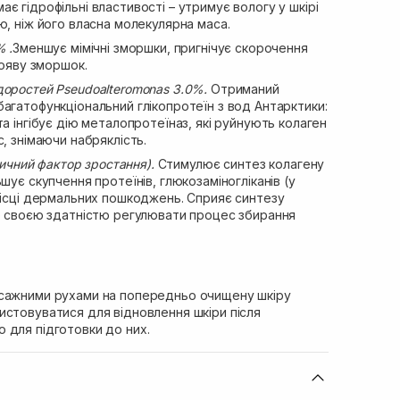
є гідрофільні властивості – утримує вологу у шкірі
ю, ніж його власна молекулярна маса.
 .
Зменшує мімічні зморшки, пригнічує скорочення
появу зморшок.
доростей Pseudoalteromonas 3.0%.
Отриманий
агатофункціональний глікопротеїн з вод Антарктики:
та інгібує дію металопротеїназ, які руйнують колаген
, знімаючи набряклість.
нтичний фактор зростання).
Стимулює синтез колагену
шує скупчення протеїнів, глюкозаміногліканів (у
місці дермальних пошкоджень. Сприяє синтезу
го своєю здатністю регулювати процес збирання
асажними рухами на попередньо очищену шкіру
истовуватися для відновлення шкіри після
 для підготовки до них.