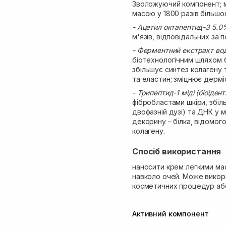
Зволожуючий компонент; ма
масою у 1800 разів більшо
- Ацетил октапептид-3 5.0%
м'язів, відповідальних за 
- Ферментний екстракт во
біотехнологічним шляхом б
збільшує синтез колагену 
та еластин; зміцнює дерміс
- Трипептид-1 міді (біоіде
фібробластами шкіри, збіль
двофазній дузі) та ДНК у 
декорину – білка, відомо
колагену.
Спосіб використання
наносити крем легкими м
навколо очей. Може викор
косметичних процедур або
Активний компонент