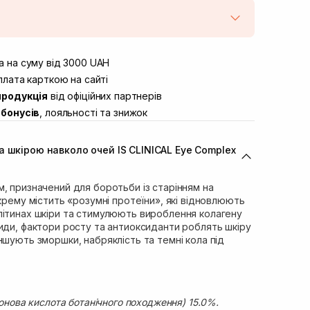
штою
В наявності
вул. Винниченка 4
 на суму від 3000 UAH
В наявності
ул. Академіка Підстригача, 1В (Duck’s
лата карткою на сайті
В наявності
продукція
від офіційних партнерів
ул. Івана Франка 36
В наявності
бонусів
, лояльності та знижок
вул. Степана Бандери 45
В наявності
л. 16-го Липня, 15
В наявності
 шкірою навколо очей IS CLINICAL Eye Complex
ул. Кулика і Гудачека 23 (ТЦ Екватор)
В наявності
, призначений для боротьби із старінням на
 крему містить «розумні протеїни», які відновлюють
літинах шкіри та стимулюють вироблення колагену
иди, фактори росту та антиоксиданти роблять шкіру
ншують зморшки, набряклість та темні кола під
ронова кислота ботанічного походження) 15.0%.