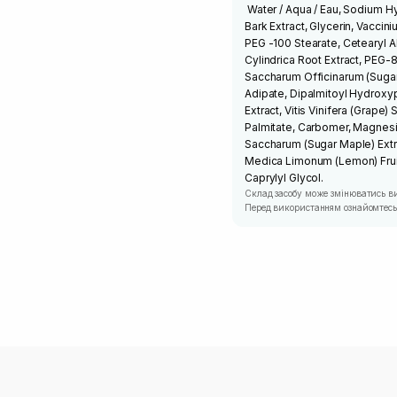
Water / Aqua / Eau, Sodium Hy
Bark Extract, Glycerin, Vacciniu
PEG -100 Stearate, Cetearyl A
Cylindrica Root Extract, PEG-
Saccharum Officinarum (Sugar
Adipate, Dipalmitoyl Hydroxyp
Extract, Vitis Vinifera (Grape)
Palmitate, Carbomer, Magnesi
Saccharum (Sugar Maple) Extrac
Medica Limonum (Lemon) Fruit 
Caprylyl Glycol.
Склад засобу може змінюватись в
Перед використанням ознайомтесь 