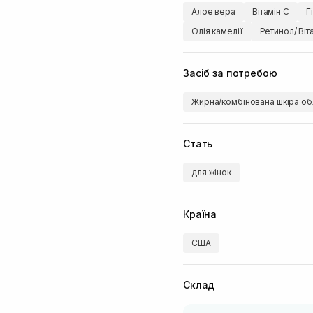
Алое вера
Вітамін C
Г
Олія камелії
Ретинол/ Віт
Засіб за потребою
Жирна/комбінована шкіра об
Стать
для жінок
Країна
США
Склад