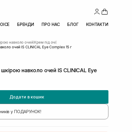
OICE
БРЕНДИ
ПРО НАС
БЛОГ
КОНТАКТИ
кірою навколо очей
Крем під очі
|
|
вколо очей IS CLINICAL Eye Complex 15 г
 шкірою навколо очей IS CLINICAL Eye
Додати в кошик
бників у ПОДАРУНОК!