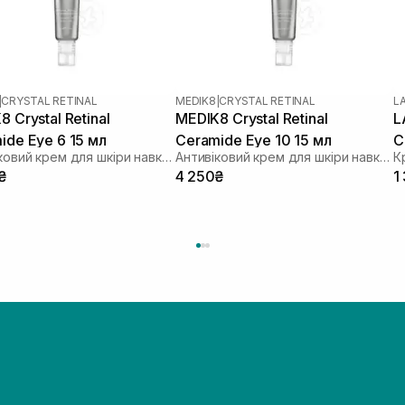
|
CRYSTAL RETINAL
MEDIK8
|
CRYSTAL RETINAL
L
 Crystal Retinal
MEDIK8 Crystal Retinal
L
ide Eye 6 15 мл
Ceramide Eye 10 15 мл
C
Антивіковий крем для шкіри навколо очей з вітаміном А 0,06%
Антивіковий крем для шкіри навколо очей з вітаміном А 0,10%
К
₴
4 250₴
1