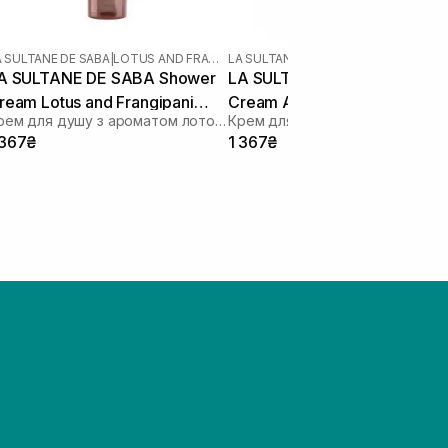
A SULTANE DE SABA
|
LOTUS AND FRANGIPANI FLOWERS
LA SULTANE DE SABA
|
AYURVEDIQUE
A SULTANE DE SABA Shower
LA SULTANE DE SABA Showe
ream Lotus and Frangipani
Cream Ayurvedique 200 мл
Крем для душу з ароматом лотосу та франжипані
lowers 200 мл
 367₴
1 367₴