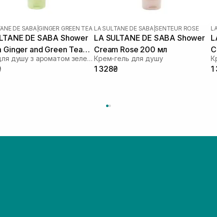
TANE DE SABA
|
GINGER GREEN TEA
LA SULTANE DE SABA
|
SENTEUR ROSE
L
LTANE DE SABA Shower
LA SULTANE DE SABA Shower
L
 Ginger and Green Tea
Cream Rose 200 мл
C
Крем для душу з ароматом зеленого чаю та імбиру
Крем-гель для душу
л
F
₴
1 328₴
1