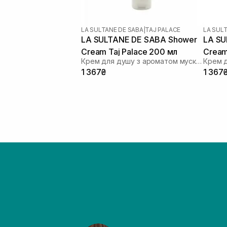
LA SULTANE DE SABA
|
TAJ PALACE
LA SUL
LA SULTANE DE SABA Shower
LA SU
Cream Taj Palace 200 мл
Cream
Крем для душу з ароматом мускусу, ладану та троянди
200 м
1 367₴
1 367