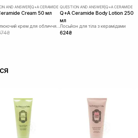
ON AND ANSWER
|
Q+A CERAMIDE
QUESTION AND ANSWER
|
Q+A CERAMIDE
eramide Cream 50 мл
Q+A Ceramide Body Lotion 250
мл
Відновлюючий крем для обличчя з керамідами
Лосьйон для тіла з керамідами
674₴
624₴
ся