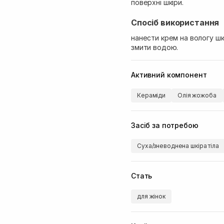
поверхні шкіри.
Спосіб використання
нанести крем на вологу шк
змити водою.
Активний компонент
Кераміди
Олія жожоба
Засіб за потребою
Суха/зневоднена шкіра тіла
Стать
для жінок