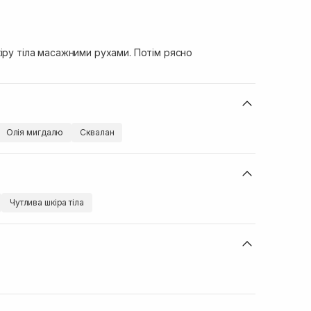
іру тіла масажними рухами. Потім рясно
Олія мигдалю
Сквалан
Чутлива шкіра тіла