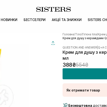
НОВИНКИ
БЕСТСЕЛЕРИ
АКЦІЇ ТА ЗНИЖКИ
SISTERS CH
Головна
Тіло
Гігієна тіла
Крем 
|
|
|
Крем для душу з керамідами Q
QUESTION AND ANSWER
|
Q+A C
Крем для душу з ке
мл
388₴
554₴
Як отримати товар
Доставка Новою По
Безкоштовна
Самовивіз м. Луцьк, 
доставка