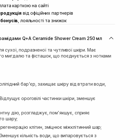
ул. Академіка Підстригача, 1В
лата карткою на сайті
Немає в наявності!
продукція
від офіційних партнерів
ул. Івана Франка 36
В наявності
бонусів
, лояльності та знижок
вул. Степана Бандери 45
В наявності
л. 16-го Липня, 15
Немає в наявності!
рамідами Q+A Ceramide Shower Cream 250 мл
ул. Кулика і Гудачека 23 (ТЦ
Немає в наявності!
я сухої, подразненої та чутливої шкіри. Має
о мигдалю та фісташок, що поєднується з нотками
оліпідний бар'єр, захищає шкіру від втрати води,
Відлущує ороговілі частинки шкіри, зменшує
нтну дію, розгладжує, пом'якшує, сприяє
го шару;
егенерацію клітин, зміцнює міжклітинний шар;
Зменшує кількість води, що випаровується з