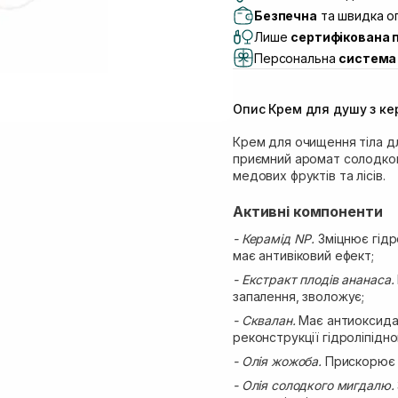
Самовивіз м. Львів, в
Безпечна
та швидка оп
(Duck’s Lake)
Лише
сертифікована 
Самовивіз м. Львів, в
Персональна
система 
Самовивіз м. Львів, 
Самовивіз м. Рівне, ву
Опис Крем для душу з ке
Самовивіз м. Рівне, в
Екватор)
Крем для очищення тіла дл
приємний аромат солодког
медових фруктів та лісів.
Активні компоненти
- Керамід NP.
Зміцнює гідр
має антивіковий ефект;
- Екстракт плодів ананаса.
запалення, зволожує;
- Сквалан.
Має антиоксида
реконструкції гідроліпідно
- Олія жожоба.
Прискорює р
- Олія солодкого мигдалю.