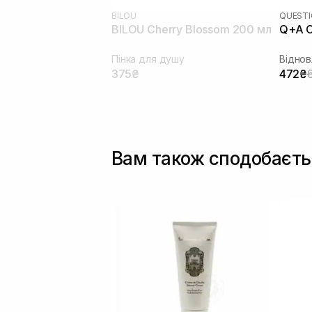
BILOU
QUESTI
BILOU Cherry Blossom 200 мл
Q+A C
Пінка для душу
375₴
472₴
Вам також сподобаєть