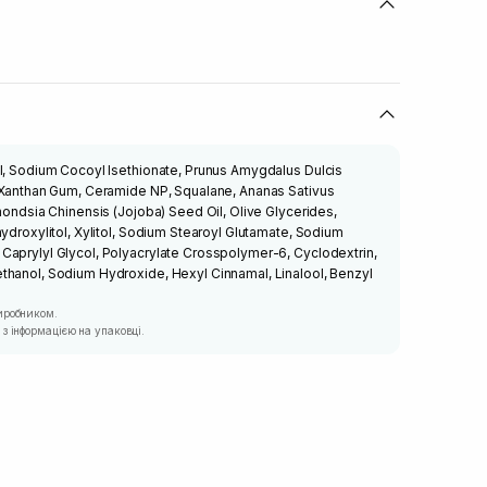
ol, Sodium Cocoyl Isethionate, Prunus Amygdalus Dulcis
, Xanthan Gum, Ceramide NP, Squalane, Ananas Sativus
mmondsia Chinensis (Jojoba) Seed Oil, Olive Glycerides,
hydroxylitol, Xylitol, Sodium Stearoyl Glutamate, Sodium
Caprylyl Glycol, Polyacrylate Crosspolymer-6, Cyclodextrin,
thanol, Sodium Hydroxide, Hexyl Cinnamal, Linalool, Benzyl
иробником.
з інформацією на упаковці.