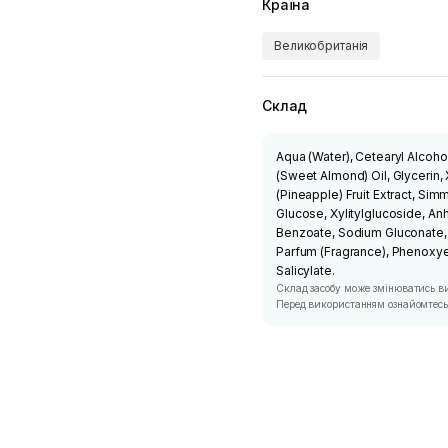
Країна
Великобританія
Склад
Aqua (Water), Cetearyl Alcoh
(Sweet Almond) Oil, Glycerin
(Pineapple) Fruit Extract, Si
Glucose, Xylitylglucoside, An
Benzoate, Sodium Gluconate, 
Parfum (Fragrance), Phenoxye
Salicylate.
Склад засобу може змінюватись в
Перед використанням ознайомтесь 