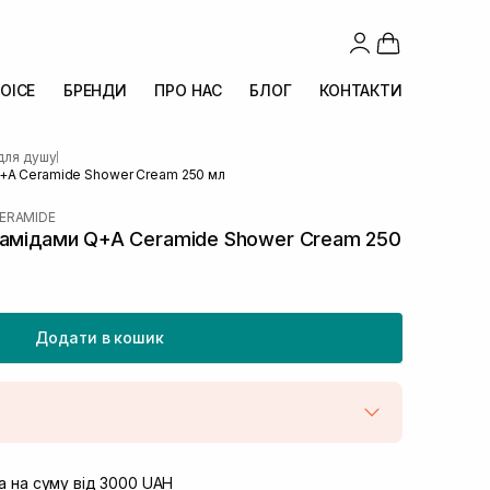
OICE
БРЕНДИ
ПРО НАС
БЛОГ
КОНТАКТИ
для душу
|
+A Ceramide Shower Cream 250 мл
ERAMIDE
рамідами Q+A Ceramide Shower Cream 250
Додати в кошик
штою
Немає в наявності!
вул. Винниченка 4
 на суму від 3000 UAH
В наявності