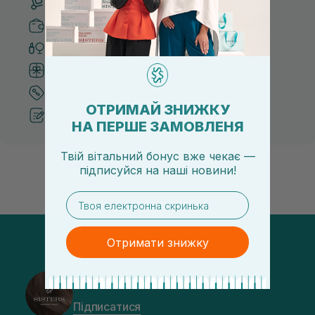
Безкоштовна доставка від 3000 UAH
Безпечні способи оплати
Тільки оригінальна косметика
Система бонусів та лояльності
Кращі ціни та топ товари
ОТРИМАЙ ЗНИЖКУ
Рекомендації від косметологів
НА ПЕРШЕ ЗАМОВЛЕНЯ
Твій вітальний бонус вже чекає —
підписуйся
на
наші новини!
email
Отримати знижку
@sisters_stelmakh в Instagram
Підписатися