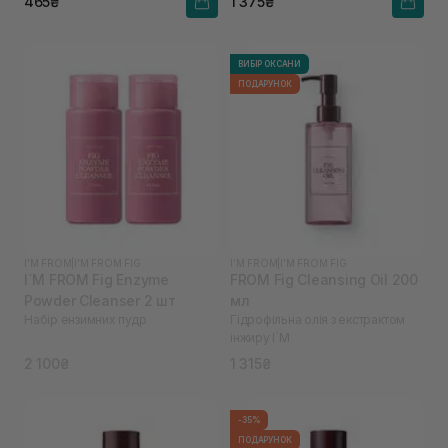
465₴
1 375₴
ВИБІР ОКСАНИ
ПОДАРУНОК
I'M FROM
|
I'M FROM FIG
I'M FROM
|
I'M FROM FIG
I`M FROM Fig Enzyme
FROM Fig Cleansing Oil 200
Powder Cleanser 2 шт
мл
Набір ензимних пудр
Гідрофільна олія з екстрактом
інжиру I`M
2 100₴
1 315₴
-35%
ПОДАРУНОК