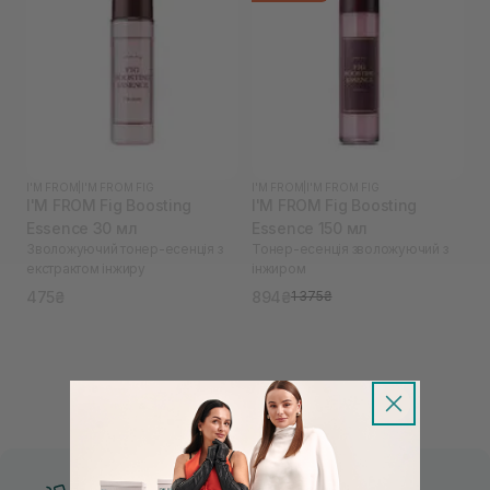
I'M FROM
|
I'M FROM FIG
I'M FROM
|
I'M FROM FIG
I'M FROM Fig Boosting
I'M FROM Fig Boosting
Essence 30 мл
Essence 150 мл
Зволожуючий тонер-есенція з
Тонер-есенція зволожуючий з
екстрактом інжиру
інжиром
475₴
894₴
1 375₴