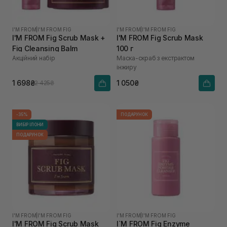
I'M FROM
|
I'M FROM FIG
I'M FROM
|
I'M FROM FIG
I'M FROM Fig Scrub Mask +
I'M FROM Fig Scrub Mask
Fig Cleansing Balm
100 г
Акційний набір
Маска-скраб з екстрактом
інжиру
1 698₴
1 050₴
2 425₴
-35%
ПОДАРУНОК
ВИБІР ІЛОНИ
ПОДАРУНОК
I'M FROM
|
I'M FROM FIG
I'M FROM
|
I'M FROM FIG
I'M FROM Fig Scrub Mask
I`M FROM Fig Enzyme