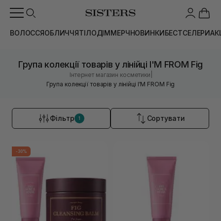
ВОЛОССЯ
ОБЛИЧЧЯ
ТІЛО
ДІМ
МЕРЧ
НОВИНКИ
БЕСТСЕЛЕРИ
АК
Група колекції товарів у лінійці I'M FROM Fig
|
Інтернет магазин косметики
Група колекції товарів у лінійці I'M FROM Fig
Фільтр
Сортувати
1
-30%