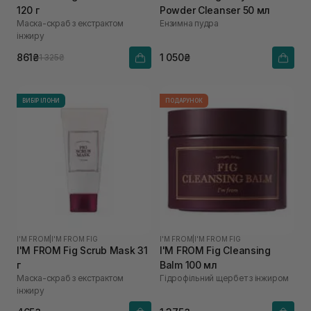
120 г
Powder Cleanser 50 мл
Маска-скраб з екстрактом
Ензимна пудра
інжиру
861₴
1 050₴
1 325₴
ВИБІР ІЛОНИ
ПОДАРУНОК
I'M FROM
|
I'M FROM FIG
I'M FROM
|
I'M FROM FIG
I'M FROM Fig Scrub Mask 31
I'M FROM Fig Cleansing
г
Balm 100 мл
Маска-скраб з екстрактом
Гідрофільний щербет з інжиром
інжиру