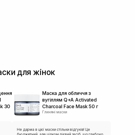
аски для жінок
щення
Маска для обличчя з
M
вугіллям Q+A Activated
sk 30
Charcoal Face Mask 50 г
Глиняні маски
Не дарма в цієї маски стільки відгуків! Це
бюджетний, але цілком дієвий засіб, що глибоко