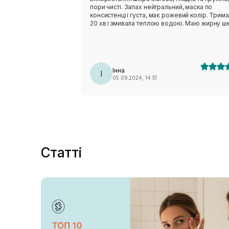
пори чисті. Запах нейтральний, маска по
консистенції густа, має рожевий колір. Трим
20 хв і змивала теплою водою. Маю жирну шк
акне в ремісії-дуже задоволена масочкою!
Рекомендую!
Інна
І
05.09.2024, 14:51
Статті