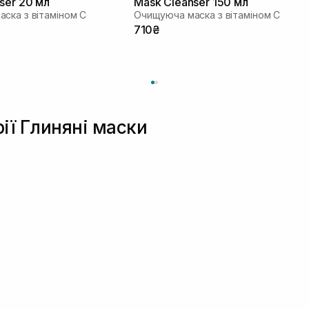
ser 20 мл
Mask Cleanser 150 мл
ска з вітаміном С
Очищуюча маска з вітаміном С
710₴
рії Глиняні маски