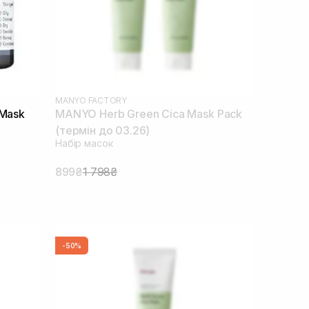
MANYO FACTORY
 Mask
MANYO Herb Green Cica Mask Pack
(термін до 03.26)
Набір масок
899₴
1 798₴
-50%