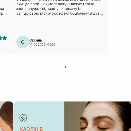
очищає пори. Почитала відгуки нижче і стала
ала
застосовувати під маску сироватку із
іру,
саліциловою кислотою: ефект бомбічний! В дуеті
ці засоби поступово розм'якшують шкірний
себум і звужують пори. Закритих комедонів у
результаті набагато менше. Але після маски я
відчуваю легкий ефект стягнення, хоч слідкую,
щоб маска на шкірі не пересихала. Змивається
Оксана
легко, опісля наношу зволожувальний крем і все
О
14.06.2023, 09:58
чудово