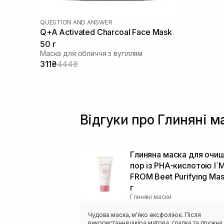
QUESTION AND ANSWER
Q+A Activated Charcoal Face Mask
50 г
Маска для обличчя з вугіллям
311₴
444₴
Відгуки про Глиняні м
Глиняна маска для очи
пор із PHA-кислотою I`
FROM Beet Purifying Ma
г
Глиняні маски
Чудова маска, м’яко ексфоліює. Після
використання шкіра матова, гладка та пружна,