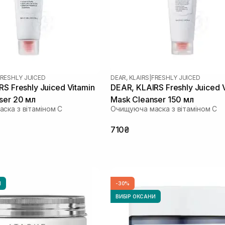
RESHLY JUICED
DEAR, KLAIRS
|
FRESHLY JUICED
S Freshly Juiced Vitamin
DEAR, KLAIRS Freshly Juiced 
ser 20 мл
Mask Cleanser 150 мл
ска з вітаміном С
Очищуюча маска з вітаміном С
710₴
И
-30%
ВИБІР ОКСАНИ