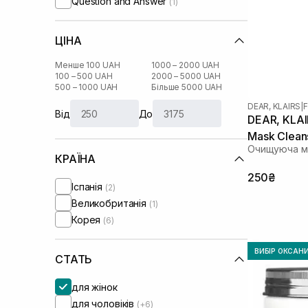
Question and Answer
(1)
ЦІНА
Менше 100 UAH
1000 – 2000 UAH
100 – 500 UAH
2000 – 5000 UAH
500 – 1000 UAH
Більше 5000 UAH
DEAR, KLAIRS
|
F
Від
До
DEAR, KLAIR
Mask Clean
Очищуюча ма
КРАЇНА
250₴
Іспанія
(2)
Великобританія
(1)
Корея
(6)
ВИБІР ОКСАН
СТАТЬ
для жінок
для чоловіків
(+6)