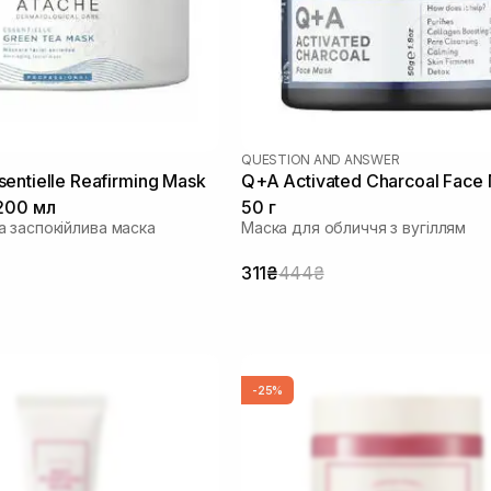
QUESTION AND ANSWER
entielle Reafirming Mask
Q+A Activated Charcoal Face
200 мл
50 г
 заспокійлива маска
Маска для обличчя з вугіллям
311₴
444₴
-25%