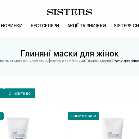
НОВИНКИ
БЕСТСЕЛЕРИ
АКЦІЇ ТА ЗНИЖКИ
SISTERS CH
Глиняні маски для жінок
|
|
|
нтернет магазин косметики
Маска для обличчя
Глиняні маски
Стать: для жін
Очистити всі
И
ВИБІР ОКСАНИ