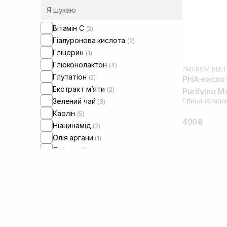
Шкіра обличчя з порушеним
мікробіомом
(2)
Вітамін C
(2)
Гіалуронова кислота
(2)
Гліцерин
(1)
Глюконолактон
(4)
I'M FROM
|
BEET
Глутатіон
(2)
PHA-кисло
Екстракт м’яти
(2)
Purifying M
Глиняна мас
Зелений чай
(3)
Каолін
(5)
490₴
Ніацинамід
(2)
Олія аргани
(1)
Олія ши
(1)
Пантенол
(4)
Цинк
(2)