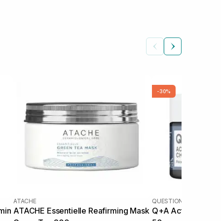
-30%
ATACHE
QUESTION AND ANSWE
min
ATACHE Essentielle Reafirming Mask
Q+A Activated Ch