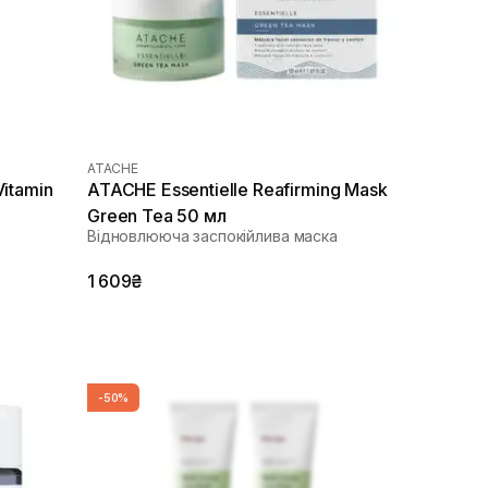
ATACHE
Vitamin
ATACHE Essentielle Reafirming Mask
Green Tea 50 мл
Відновлююча заспокійлива маска
1 609₴
-50%