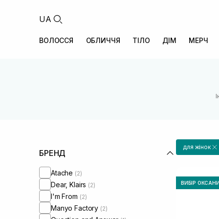
UA
ВОЛОССЯ
ОБЛИЧЧЯ
ТІЛО
ДІМ
МЕРЧ
І
для жінок
БРЕНД
Atache
(2)
ВИБІР ОКСАН
Dear, Klairs
(2)
I'm From
(2)
Manyo Factory
(2)