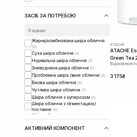
ЗАСІБ ЗА ПОТРЕБОЮ
Жирна/комбінована шкіра обличчя
ATACHE
(9)
ATACHE Ess
Суха шкіра обличчя
(4)
Green Tea 
Нормальна шкіра обличчя
(7)
Відновлююча
Зневоднена шкіра обличчя
(2)
Проблемна шкіра /акне обличчя
(9)
3 175₴
Вікова шкіра обличчя
(6)
Чутлива шкіра обличчя
(7)
Шкіра обличчя з куперозом
(6)
Шкіра обличчя з пігментацією/
постакне
(6)
Шкіра обличчя з розширеними
порами
(7)
Шкіра обличчя з порушеним
АКТИВНИЙ КОМПОНЕНТ
барʼєром
(2)