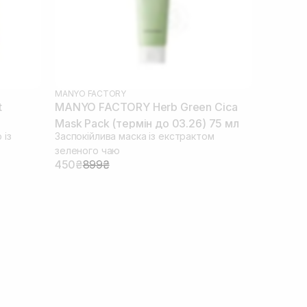
MANYO FACTORY
t
MANYO FACTORY Herb Green Cica
Mask Pack (термін до 03.26) 75 мл
 із
Заспокійлива маска із екстрактом
зеленого чаю
450₴
899₴