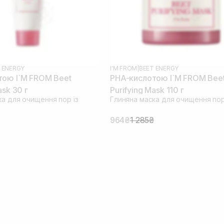
 ENERGY
I'M FROM
|
BEET ENERGY
тою I`M FROM Beet
PHA-кислотою I`M FROM Bee
ask 30 г
Purifying Mask 110 г
ка для очищення пор із
Глиняна маска для очищення пор
964₴
1 285₴