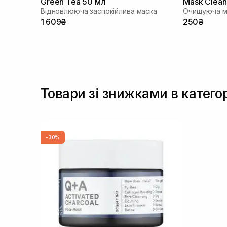
Green Tea 50 мл
Mask Clean
Відновлююча заспокійлива маска
Очищуюча ма
1 609₴
250₴
Товари зі знижками в катего
-30%