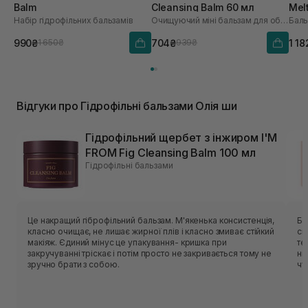
Balm
Cleansing Balm 60 мл
Mel
Набір гідрофільних бальзамів
Очищуючий міні бальзам для обличчя
990₴
704₴
1 18
1 650₴
939₴
Відгуки про Гідрофільні бальзами Олія ши
Гідрофільний щербет з інжиром I'M
FROM Fig Cleansing Balm 100 мл
Гідрофільні бальзами
Це накращий гіброфільний бальзам. М'якенька консистенція,
Ба
класно очищає, не лишає жирної плів і класно змиває стійкий
ск
макіяж. Єдиний мінус це упакування- кришка при
те
закручуванні тріскає і потім просто не закривається тому не
ні
зручно брати з собою.
чу