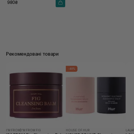
980₴
Рекомендовані товари
-40%
I'M FROM
|
I'M FROM FIG
HOUSE OF HUR
LALA