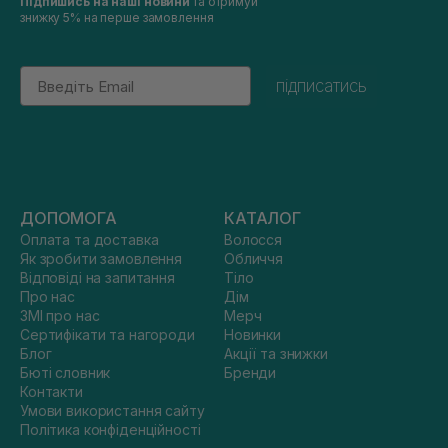
Підпишись на наші новини
та отримуй
знижку 5% на перше замовлення
Email
підписатись
ДОПОМОГА
КАТАЛОГ
Оплата та доставка
Волосся
Як зробити замовлення
Обличчя
Відповіді на запитання
Тіло
Про нас
Дім
ЗМІ про нас
Мерч
Сертифікати та нагороди
Новинки
Блог
Акції та знижки
Бюті словник
Бренди
Контакти
Умови використання сайту
Політика конфіденційності