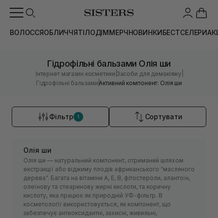
ВОЛОССЯ
ОБЛИЧЧЯ
ТІЛО
ДІМ
МЕРЧ
НОВИНКИ
БЕСТСЕЛЕРИ
АК
Гідрофільні бальзами Олія ши
|
|
Інтернет магазин косметики
Засоби для демакіяжу
|
Гідрофільні бальзами
Активний компонент: Олія ши
Фільтр
Сортувати
1
Олія ши
Олія ши — натуральний компонент, отриманий шляхом
екстракції або віджиму плодів африканського “масляного
дерева”. Багата на вітаміни А, Е, В, фітостероли, алантоїн,
олеїнову та стеаринову жирні кислоти, та коричну
кислоту, яка працює як природній УФ-фільтр. В
косметології використовується, як компонент, що
забезпечує антиоксидантні, захисні, живильні,