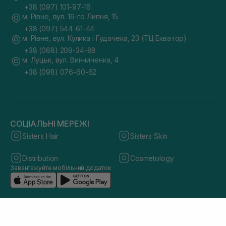
+38 (097) 101-97-16
м. Рівне, вул. 16-го Липня, 15
+38 (097) 544-61-44
м. Рівне, вул. Кулика і Гудачека, 23 (ТЦ Екватор)
+38 (068) 209-34-88
м. Луцьк, вул. Винниченка, 4
+38 (098) 076-60-62
СОЦІАЛЬНІ МЕРЕЖІ
Sisters Hair
Sisters Skin
Distribution
Cosmetology
Завантажуйте мобільний додаток