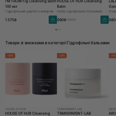
I'M FROM Fig Cleansing Balm
HOUSE OF HUR Cleansing
LAL
100 мл
Balm
Gom
Гідрофільний щербет з інжиром
Набір гідрофільних бальзамів
мл
1 375₴
990₴
980
1 650₴
Товари зі знижками в категорії Гідрофільні бальзами
-40%
-25%
-15
HOUSE OF HUR
TRANSPARENT-LAB
AROC
HOUSE OF HUR Cleansing
TRANSPARENT-LAB
ARO