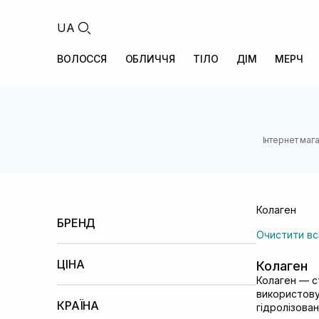
UA
ВОЛОССЯ
ОБЛИЧЧЯ
ТІЛО
ДІМ
МЕРЧ
Інтернет маг
Колаген
БРЕНД
Очистити вс
Arocell
(1)
UIQ
(1)
ЦІНА
Колаген
Колаген — с
Менше 100 UAH
100 – 500 UAH
500 –
використову
1000 UAH
КРАЇНА
гідролізова
1000 – 2000 UAH
2000 – 5000 UAH