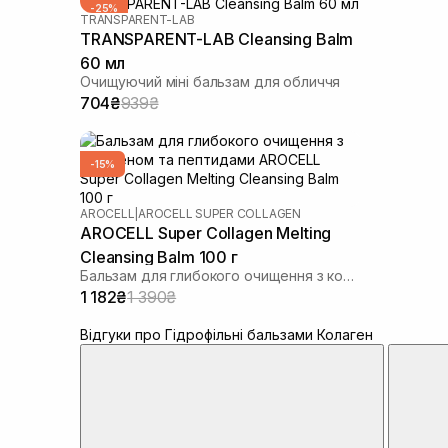
-25%
TRANSPARENT-LAB
TRANSPARENT-LAB Cleansing Balm
60 мл
Очищуючий міні бальзам для обличчя
704₴
939₴
-15%
AROCELL
|
AROCELL SUPER COLLAGEN
AROCELL Super Collagen Melting
Cleansing Balm 100 г
Бальзам для глибокого очищення з колагеном та пептидами
1 182₴
1 390₴
Відгуки про Гідрофільні бальзами Колаген