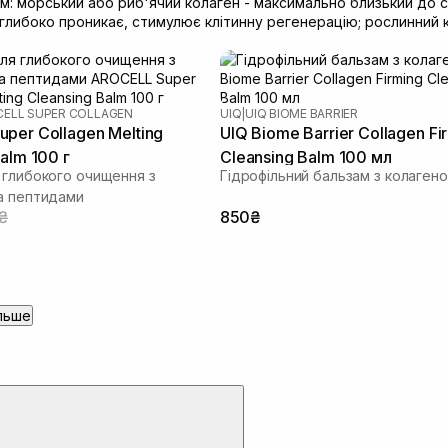
: морський або риб'ячий колаген - максимально близький до 
 глибоко проникає, стимулює клітинну регенерацію; рослинний 
ELL SUPER COLLAGEN
UIQ
|
UIQ BIOME BARRIER
per Collagen Melting
UIQ Biome Barrier Collagen Fi
alm 100 г
Cleansing Balm 100 мл
 глибокого очищення з
Гідрофільний бальзам з колаген
а пептидами
0₴
850₴
льше