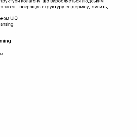
структури колагену, що виробляється людським
колаген - покращує структуру епідермісу, живить,
rming
ом