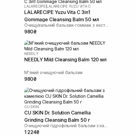
LALARECIPE
|
LALARECIPE YUZU VITA C
LALARECIPE Yuzu Vita C 3in1
Gommage Cleansing Balm 50 мл
Очищувальний бальзам-гоммаж з екстрактом юдзу
980₴
NEEDLY
NEEDLY Mild Cleansing Balm 120 мл
М'який очищуючий бальзам
980₴
CU SKIN
CU SKIN Dr. Solution Camellia
Grinding Cleansing Balm 50 г
Очищуючий гідрофільний бальзам з камелією
1 224₴