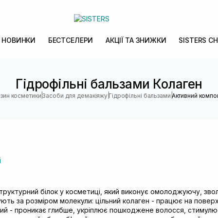
НОВИНКИ
БЕСТСЕЛЕРИ
АКЦІЇ ТА ЗНИЖКИ
SISTERS CH
Гідрофільні бальзами Колаген
|
|
|
азин косметики
Засоби для демакіяжу
Гідрофільні бальзами
Активний компо
і
труктурний білок у косметиці, який виконує омолоджуючу, зво
ють за розміром молекули: цільний колаген - працює на поверх
ний - проникає глибше, укріплює пошкоджене волосся, стимулює