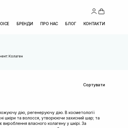
OICE
БРЕНДИ
ПРО НАС
БЛОГ
КОНТАКТИ
нент: Колаген
Сортувати
ложуючу дію, регенеруючу дію. В косметології
ні шкіри та волосся, утворюючи захисний шар; та
 вироблення власного колагену у шкірі. За