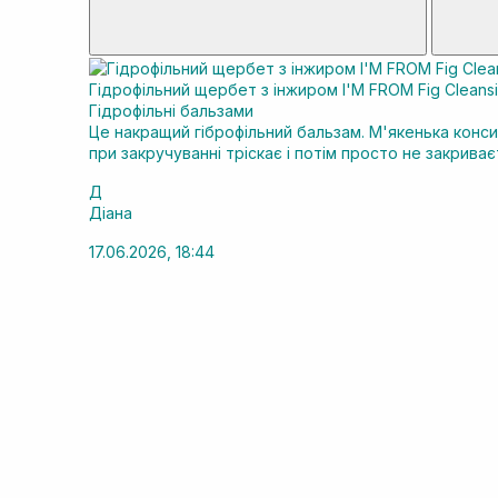
Гідрофільний щербет з інжиром I'M FROM Fig Cleansi
Гідрофільні бальзами
Це накращий гіброфільний бальзам. М'якенька консис
при закручуванні тріскає і потім просто не закрива
Д
Діана
17.06.2026, 18:44