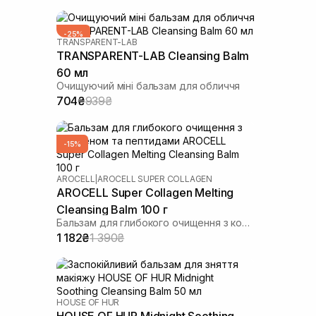
-25%
TRANSPARENT-LAB
TRANSPARENT-LAB Cleansing Balm
60 мл
Очищуючий міні бальзам для обличчя
704₴
939₴
-15%
AROCELL
|
AROCELL SUPER COLLAGEN
AROCELL Super Collagen Melting
Cleansing Balm 100 г
Бальзам для глибокого очищення з колагеном та пептидами
1 182₴
1 390₴
HOUSE OF HUR