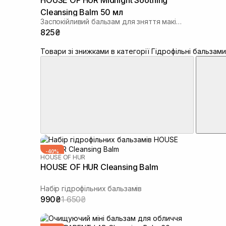
HOUSE OF HUR Midnight Soothing
Cleansing Balm 50 мл
Заспокійливий бальзам для зняття макіяжу
825₴
Товари зі знижками в категорії Гідрофільні бальзами
-40%
HOUSE OF HUR
HOUSE OF HUR Cleansing Balm
Набір гідрофільних бальзамів
990₴
1 650₴