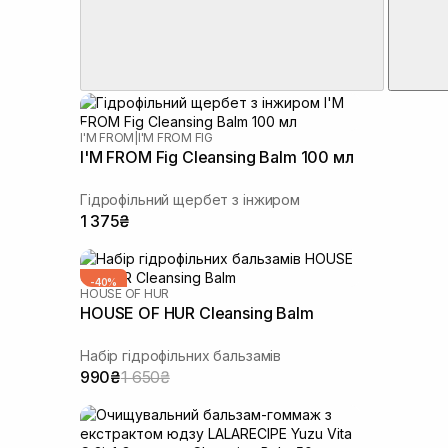
соняшнику
(+2)
Олія ши
(+1)
Пантенол
(+3)
Розмарин
(+2)
Саліцилова кислота
(+3)
Токоферол
(+2)
I'M FROM
|
I'M FROM FIG
I'M FROM Fig Cleansing Balm 100 мл
Гідрофільний щербет з інжиром
1 375₴
-40%
HOUSE OF HUR
HOUSE OF HUR Cleansing Balm
Набір гідрофільних бальзамів
990₴
1 650₴